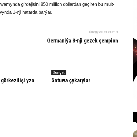
wa­myn­da gir­de­ji­si­ni 850 mil­li­on dol­lar­dan ge­çi­ren bu mult­
na­wyn­da 1-nji ha­tar­da bar­ýar.
Следующая статья
Germaniýa 3-nji gezek çempion
Sungat
 görkezilişi yza
Satuwa çykarylar
i