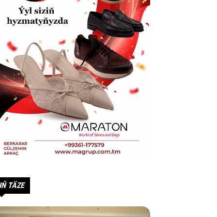
IŇ TÄZE