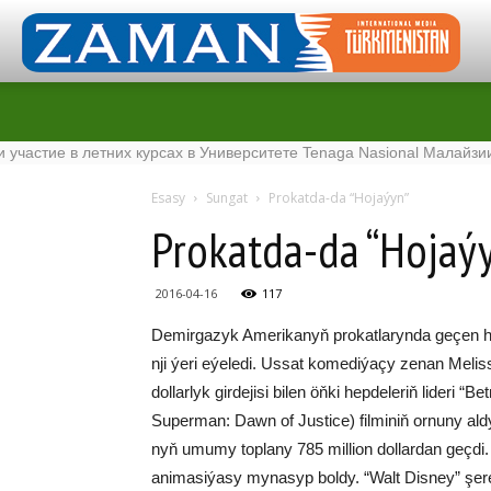
ие в летних курсах в Университете Tenaga Nasional Малайзии
·
Esasy
Sungat
Prokatda-da “Hojaýyn”
Prokatda-da “Hojaý
2016-04-16
117
De­mir­ga­zyk Ame­ri­ka­nyň pro­kat­la­ryn­da ge­çen 
nji ýe­ri eýe­le­di. Us­sat ko­me­di­ýa­çy ze­nan Me­l
dol­lar­lyk gir­de­ji­si bi­len öň­ki hep­de­le­riň li­de­
Su­per­man: Dawn of Jus­tice) fil­mi­niň or­nu­ny al­dy.
nyň umu­my top­la­ny 785 mil­li­on dol­lar­dan geç­di.
ani­ma­si­ýa­sy my­na­syp bol­dy. “Walt Dis­ney” şe­re