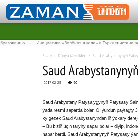
ванию
·
Инициатива «Зелёная школа» в Туркменистане расширя
Esasy
Dünýä täzelikleri
Sa­ud Ara­bys­ta­ny­nyň Pa­ty­ş
Sa­ud Ara­bys­ta­ny­nyň 
2017-02-25
90
Sa­ud Ara­bys­ta­ny Pa­ty­şa­ly­gy­nyň Pa­ty­şa­sy Sa
ýa­da res­mi sa­par­da bo­lar. Ol ýur­duň paý­tag­ty Ja
ky ge­zek Sa­ud Ara­bys­ta­nyn­dan iň ýo­ka­ry de­re
– Bu bi­ziň üçin ta­ry­hy sa­par bo­lar – di­ýip, In­do­n
ha­bar ber­di. Sa­ud Ara­bys­ta­ny­nyň Pa­ty­şa­sy ýa­n