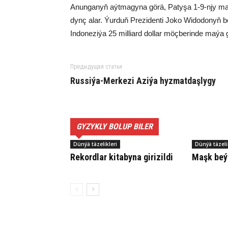
Anun­ga­nyň aýt­ma­gy­na gö­rä, Pa­ty­şa 1-9-njy mar
dynç alar. Ýur­duň Pre­zi­den­ti Jo­ko Wi­do­do­nyň b
In­do­ne­zi­ýa 25 mil­liard dol­lar möç­be­rin­de ma­ý
Предыдущая статья
Rus­si­ýa-Mer­ke­zi Azi­ýa hyz­mat­daş­ly­gy
GYZYKLY BOLUP BILER
Dünýä täzelikleri
Dünýä täzeli
Re­kord­lar ki­ta­by­na gi­ri­zil­di
Maşk beý­ni