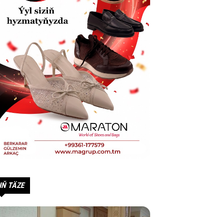
IŇ TÄZE