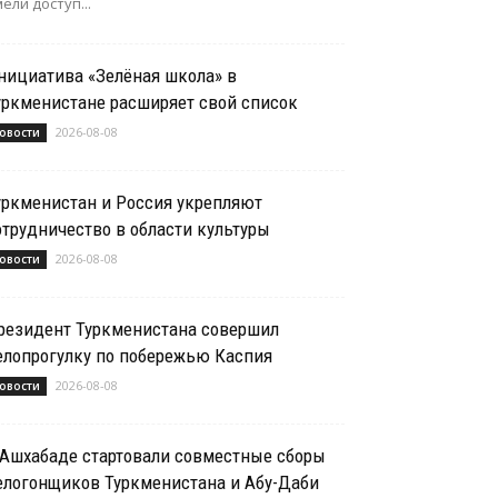
ели доступ...
нициатива «Зелёная школа» в
уркменистане расширяет свой список
2026-08-08
овости
уркменистан и Россия укрепляют
отрудничество в области культуры
2026-08-08
овости
резидент Туркменистана совершил
елопрогулку по побережью Каспия
2026-08-08
овости
 Ашхабаде стартовали совместные сборы
елогонщиков Туркменистана и Абу-Даби