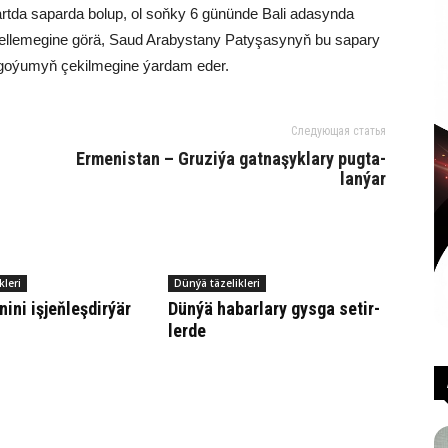
tda sa­par­da bo­lup, ol soň­ky 6 gü­nün­de Ba­li ada­syn­da
el­le­me­gi­ne gö­rä, Sa­ud Arabystany Pa­ty­şa­sy­nyň bu sa­pa­ry
a go­ýu­myň çe­kil­me­gi­ne ýar­dam eder.
Следующая статья
Er­me­nis­tan – Gru­zi­ýa gat­na­şyk­la­ry pug­ta­
lan­ýar
kleri
Dünýä täzelikleri
­ni iş­jeň­leş­dir­ýär
Dün­ýä ha­bar­la­ry gys­ga se­tir­
ler­de