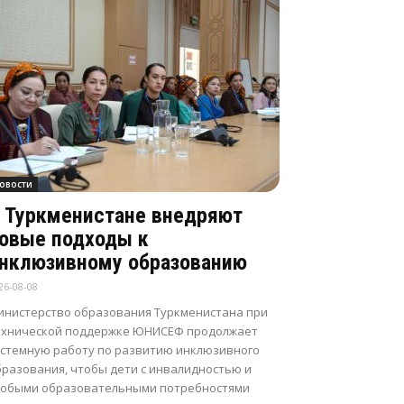
овости
 Туркменистане внедряют
овые подходы к
нклюзивному образованию
26-08-08
инистерство образования Туркменистана при
ехнической поддержке ЮНИСЕФ продолжает
истемную работу по развитию инклюзивного
бразования, чтобы дети с инвалидностью и
собыми образовательными потребностями