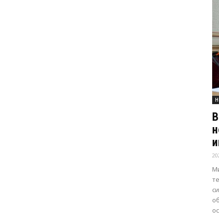
Н
В
н
и
20
М
т
с
о
о