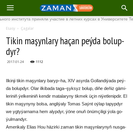
института приняли участие в летних курсах в Университете Tenaga
Esasy
Çagalar
Ti­kin ma­şyn­la­ry ha­çan peý­da bo­lup­
dyr?
2017-01-24
1112
Il­kin­ji ti­kin ma­şyn­la­ry ba­ryp–­ha, XIV asyr­da Gol­lan­di­ýa­da peý­
da bo­lup­dyr. Olar ilkibada ta­ga–şyk­syz bo­lup, diňe de­ňiz gä­mi­
le­ri­niň ýel­ke­niniň ken­dir ma­ta­la­ry­ny tik­mek üçin ni­ýet­le­nip­dir. El
ti­kin ma­şy­ny­ny bol­sa, ang­li­ýa­ly To­mas Saýnt oý­lap ta­pyp­dyr
we ygtyýarnama hem alyp­dyr, ýö­ne onuň önüm­çi­li­gi ýo­la go­
ýul­man­dyr.
Ame­ri­ka­ly Elias Hou hä­zir­ki za­man ti­kin ma­şyn­la­ry­nyň nus­ga­