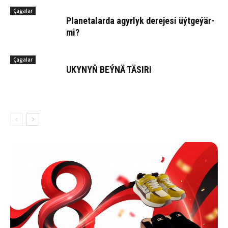
Çagalar
Pla­ne­ta­lar­da agyr­lyk derejesi üýt­ge­ýär­
mi?
Çagalar
UKY­NYŇ BEÝ­NÄ TÄ­SI­RI