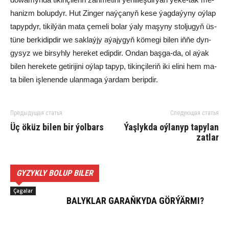
ha­nizm bo­lup­dyr. Hut Zin­ger naý­ça­nyň ke­se ýag­da­ýy­ny oý­lap
ta­pyp­dyr, ti­kil­ýän ma­ta çe­me­li bo­lar ýa­ly ma­şy­ny stol­ju­gyň üs­
tün­e berkidipdir we sak­laý­jy aýa­jy­gyň kö­me­gi bi­len iň­ňe dyn­
gy­syz we bir­syh­ly hereket edip­dir. On­dan baş­ga-da, ol aýak
bi­len he­re­ke­te ge­ti­ri­ji­ni oý­lap ta­pyp, ti­kin­çi­le­riň iki eli­ni hem ma­
ta bi­len iş­le­nen­de ulan­ma­ga ýar­dam be­rip­dir.
Предыдущая статья
Следующая статья
Üç öküz bi­len bir ýol­bars
Ýa­şlyk­da oý­la­nyp ta­py­lan
zat­lar
GYZYKLY BOLUP BILER
Çagalar
BA­LYK­LAR GA­RAŇ­KY­DA GÖR­ÝÄR­MI?