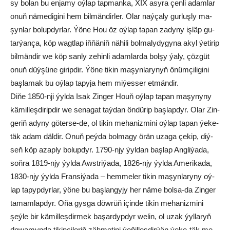
sy bo­lan bu en­ja­my oý­lap tap­man­ka, XIX asy­ra çen­li adam­lar
onuň nä­me­di­gi­ni hem bil­män­dir­ler. Olar naý­ça­ly gur­luş­ly ma­
şyn­lar bo­lup­dyr­lar. Ýö­ne Hou öz oý­lap ta­pan za­dy­ny iş­läp gu­
tar­ýan­ça, köp wagt­lap iň­ňä­niň nä­hi­li bol­ma­ly­dy­gy­na akyl ýe­ti­rip
bil­män­dir we köp san­ly ze­hin­li adam­lar­da bol­şy ýa­ly, çöz­güt
onuň düý­şü­ne gi­rip­dir. Ýö­ne ti­kin ma­şyn­la­ry­nyň önüm­çi­li­gi­ni
baş­la­mak bu oý­lap ta­py­ja hem mi­ýes­ser et­män­dir.
Di­ňe 1850-nji ýyl­da Isak Zin­ger Ho­uň oý­lap ta­pan ma­şy­ny­ny
kä­mil­leş­di­rip­dir we se­na­gat taý­dan ön­dü­rip baş­lap­dyr. Olar Zin­
ge­riň ady­ny gö­ter­se-de, ol ti­kin me­ha­niz­mi­ni oý­lap ta­pan ýe­ke-
täk adam däl­dir. Onuň peý­da bol­ma­gy örän uza­ga çe­kip, diý­
seň köp azap­ly bo­lup­dyr. 1790-njy ýyl­dan baş­lap Ang­li­ýa­da,
soň­ra 1819-njy ýyl­da Awst­ri­ýa­da, 1826-njy ýyl­da Ame­ri­ka­da,
1830-njy ýyl­da Fran­si­ýa­da – hem­me­ler ti­kin ma­şyn­la­ry­ny oý­
lap ta­pyp­dyr­lar, ýö­ne bu baş­lan­gy­jy her näme bol­sa-da Zin­ger
ta­mam­lap­dyr. Oňa gys­ga döw­rüň için­de ti­kin me­ha­niz­mi­ni
şeý­le bir kä­mil­leş­dir­mek ba­şar­dyp­dyr we­lin, ol uzak ýyl­la­ryň
do­wa­myn­da ti­kin­çi­le­riň zäh­me­ti­ni ýe­ňil­leş­dir­ýän ýe­ke-täk me­