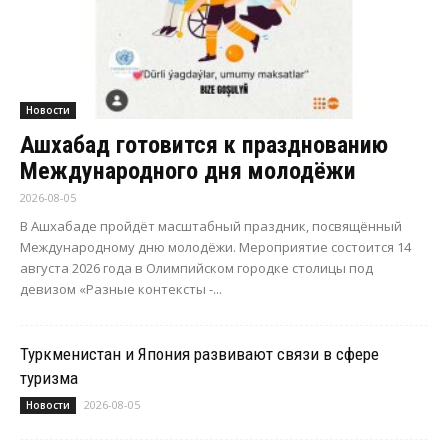
Новости
Ашхабад готовится к празднованию
Международного дня молодёжи
2026-08-05
В Ашхабаде пройдёт масштабный праздник, посвящённый
Международному дню молодёжи. Мероприятие состоится 14
августа 2026 года в Олимпийском городке столицы под
девизом «Разные контексты -...
Туркменистан и Япония развивают связи в сфере
туризма
2026-08-05
Новости