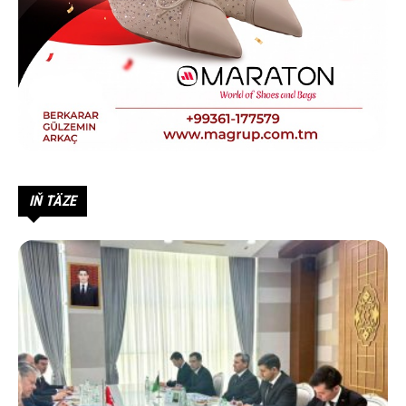
IŇ TÄZE