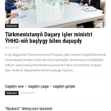
Habarlar
Türkmenistanyň Daşary işler ministri
ÝHHG-niň başlygy bilen duşuşdy
2026-08-06
5-nji awgustda Türkmenistanyň Daşary işler ministri Raşid Meredow
Ýewropada Howpsuzlyk we Hyzmatdaşlyk Guramasyna başlyklyk
edýän Şweýsariýa Konfederasiýasynyň wise-prezidenti, Daşary
işler federal departamentiniň başlygy Inýasio...
Sagdyn ene – sagdyn çaga – sagdyn geljek
2026-08-06
Habarlar
“Nýukasl” tälimçisini täzeledi