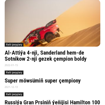
Ralli ýaryşlary
Al-Attiýa 4-nji, Sanderland hem-de
Sotnikow 2-nji gezek çempion boldy
2022-01-15
Ralli ýaryşlary
Super möwsümiň super çempiony
2021-12-13
Ralli ýaryşlary
Russiýa Gran Prsiniň ýeňijisi Hamilton 100