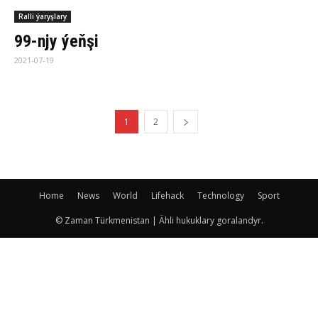
Ralli ýaryşlary
99-njy ýeňşi
2021-07-19
1
2
Home
News
World
Lifehack
Technology
Sport
© Zaman Türkmenistan | Ähli hukuklary goralandyr.