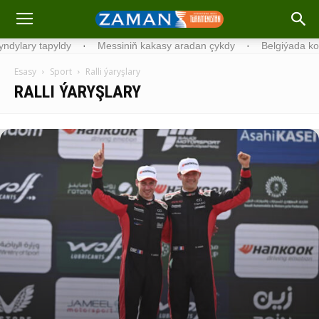
·
Messiniň kakasy aradan çykdy
·
Belgiýada kondisionerleriň re
Esasy
Sport
Ralli ýaryşlary
RALLI ÝARYŞLARY