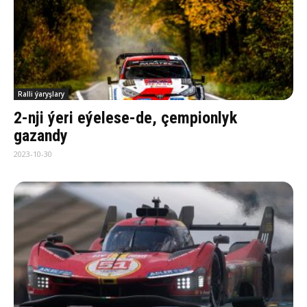
Ralli ýaryşlary
2-nji ýeri eýelese-de, çempionlyk
gazandy
2023-10-30