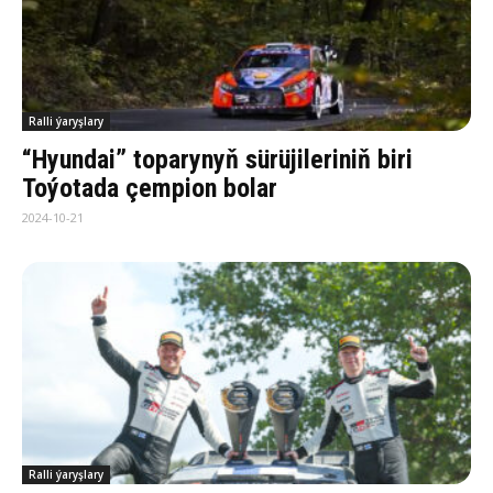
Ralli ýaryşlary
“Hyundai” toparynyň sürüjileriniň biri
Toýotada çempion bolar
2024-10-21
Ralli ýaryşlary