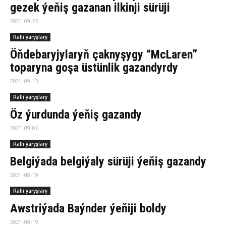
gezek ýeňiş gazanan ilkinji sürüji
2021-09-26
Ralli ýaryşlary
Öňdebaryjylaryň çaknyşygy “McLaren”
toparyna goşa üstünlik gazandyrdy
2021-09-13
Ralli ýaryşlary
Öz ýurdunda ýeňiş gazandy
2021-09-06
Ralli ýaryşlary
Belgiýada belgiýaly sürüji ýeňiş gazandy
2021-08-19
Ralli ýaryşlary
Awstriýada Baýnder ýeňiji boldy
2021-08-19