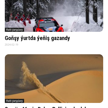
Ralli ýaryşlary
Goňşy ýurtda ýeňiş gazandy
2024-02-19
Ralli ýaryşlary