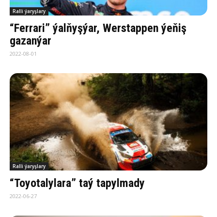
Ralli ýaryşlary
“Ferrari” ýalňyşýar, Werstappen ýeňiş
gazanýar
2022-08-01
Ralli ýaryşlary
“Toyotalylara” taý tapylmady
2022-06-27