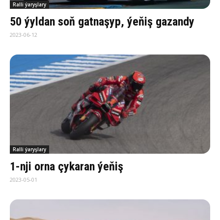
Ralli ýaryşlary
50 ýyldan soň gatnaşyp, ýeňiş gazandy
2023-06-12
Ralli ýaryşlary
1-nji orna çykaran ýeňiş
2023-05-01