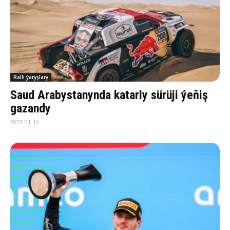
Ralli ýaryşlary
Saud Arabystanynda katarly sürüji ýeňiş
gazandy
2023-01-16