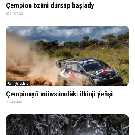
Çempion özüni dürsäp başlady
2024-07-22
Ralli ýaryşlary
Çempionyň möwsümdäki ilkinji ýeňşi
2024-04-01