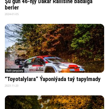
Şu gün 46-njy Dakar Rallisine badalga
berler
2024-01-05
Ralli ýaryşlary
“Toyotalylara” Ýaponiýada taý tapylmady
2023-11-20