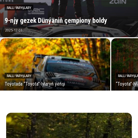
RALLI ÝARYŞLARY
9-njy gezek Dünýäniň çempiony boldy
2025-12-01
RALLI ÝARYŞLARY
RALLI ÝARYŞL
Toýotada “Toyota”-lylaryň ýeňşi
“Toyota”-ly