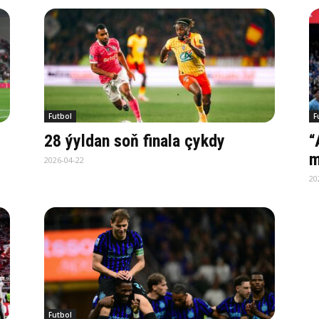
Futbol
F
28 ýyldan soň finala çykdy
“
m
2026-04-22
20
Futbol