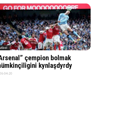
utbol
Arsenal” çempion bolmak
ümkinçiligini kynlaşdyrdy
26-04-20