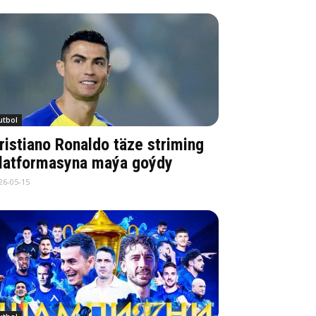
utbol
ristiano Ronaldo täze striming
latformasyna maýa goýdy
26-05-15