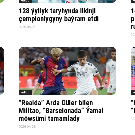
Futbol
F
128 ýyllyk taryhynda ilkinji
1
çempionlygyny baýram etdi
p
r
2026-05-03
20
Futbol
F
“Realda” Arda Güler bilen
“
Militao, “Barselonada” Ýamal
“
möwsümi tamamlady
20
2026-04-25