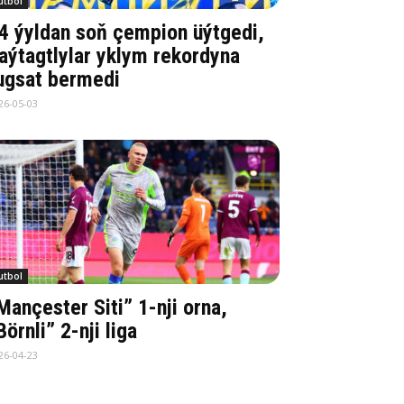
utbol
4 ýyldan soň çempion üýtgedi,
aýtagtlylar yklym rekordyna
ugsat bermedi
26-05-03
utbol
Mançester Siti” 1-nji orna,
Börnli” 2-nji liga
26-04-23