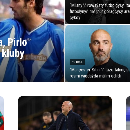
“Milanyň” rowaýaty futbolçysy, ita
futbolynyň meşhur goragçysy ar
çykdy
a, Pirlo
 kluby
FUTBOL
“Mançester Sitiniň” täze tälimçisi
resmi ýagdaýda mälim edildi