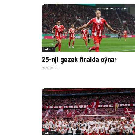
Futbol
25-nji gezek finalda oýnar
2026-04-23
Futbol