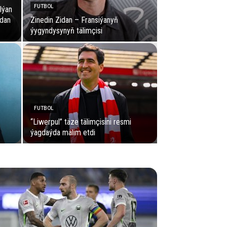
FUTBOL
lýan
adan
Zinedin Zidan – Fransiýanyň
ýygyndysynyň tälimçisi
FUTBOL
“Liwerpul” täze tälimçisini resmi
ýagdaýda mälim etdi