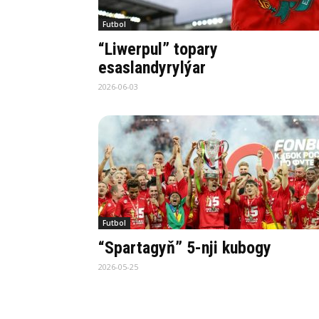
Futbol
“Liwerpul” topary
esaslandyrylýar
2026-06-03
Futbol
“Spartagyň” 5-nji kubogy
2026-05-25