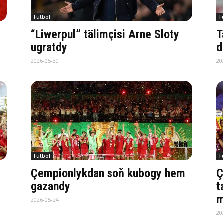
Futbol
F
“Liwerpul” tälimçisi Arne Sloty
T
ugratdy
d
2026-05-30
20
Futbol
F
Çempionlykdan soň kubogy hem
Ç
gazandy
t
m
2026-05-24
20