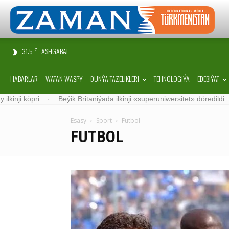
31.5
ASHGABAT
C
HABARLAR
WATAN WASPY
DÜNÝÄ TÄZELIKLERI
TEHNOLOGIÝA
EDEBIÝAT
Beýik Britaniýada ilkinji «superuniwersitet» döredildi
·
Germaniýada 
Esasy
Sport
Futbol
FUTBOL