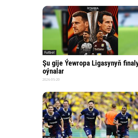
Futbol
Şu gije Ýewropa Ligasynyň final
oýnalar
2026-05-20