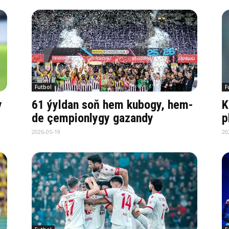
Futbol
F
y
61 ýyldan soň hem kubogy, hem-
K
de çempionlygy gazandy
p
2026-05-19
20