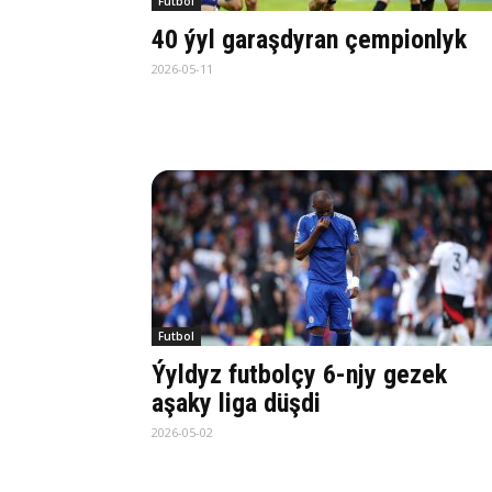
Futbol
40 ýyl garaşdyran çempionlyk
2026-05-11
Futbol
Ýyldyz futbolçy 6-njy gezek
aşaky liga düşdi
2026-05-02