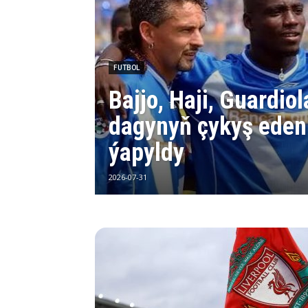
FUTBOL
Bajjo, Haji, Guardiol
dagynyň çykyş eden
ýapyldy
2026-07-31