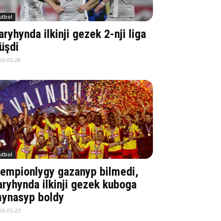
utbol
aryhynda ilkinji gezek 2-nji liga
üşdi
26-05-28
utbol
empionlygy gazanyp bilmedi,
aryhynda ilkinji gezek kuboga
ynasyp boldy
26-05-23