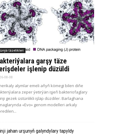
ünýä täzelikleri
akteriýalara garşy täze
erişdeler işlenip düzüldi
26-08-08
erikaly alymlar emeli aňyň kömegi bilen diňe
kteriýalara zeper ýetirýän işjeň bakteriofaglary
kinji gezek üstünlikli işläp düzdiler. Barlaghana
naglarynda «Evo» genom modelleri arkaly
redilen...
inji jahan urşunyň galyndylary tapyldy