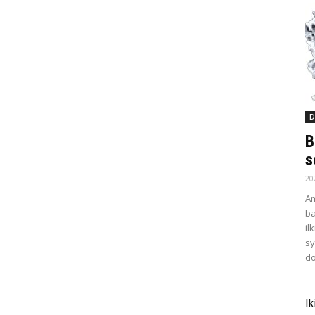
D
B
s
20
Am
ba
il
sy
dö
Ik