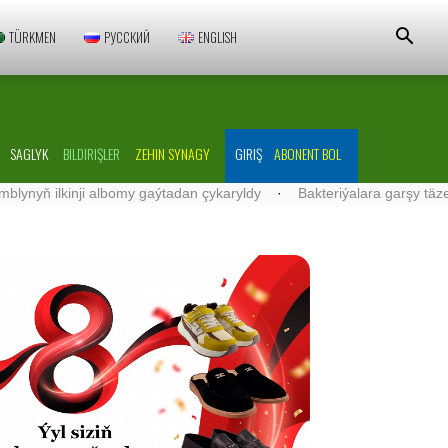
TÜRKMEN
РУССКИЙ
ENGLISH
SAGLYK
BILDIRIŞLER
ZEHIN SYNAGY
GIRIŞ
ABONENT BOL
ilkinji albomy gaýtadan çykaryldy
·
Bakteriýalara garşy täze serişd