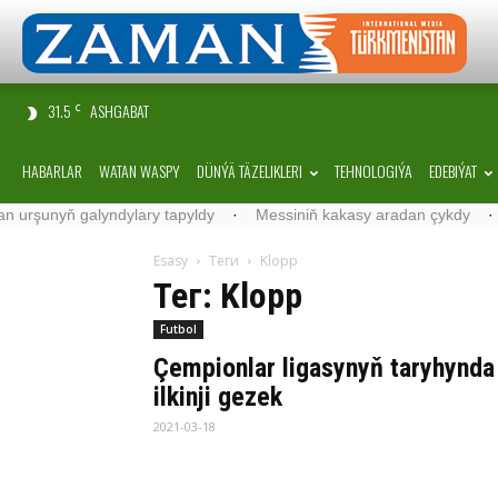
31.5
ASHGABAT
C
HABARLAR
WATAN WASPY
DÜNÝÄ TÄZELIKLERI
TEHNOLOGIÝA
EDEBIÝAT
şunyň galyndylary tapyldy
·
Messiniň kakasy aradan çykdy
·
Belg
Esasy
Теги
Klopp
Тег: Klopp
Futbol
Çempionlar ligasynyň taryhynda
ilkinji gezek
2021-03-18