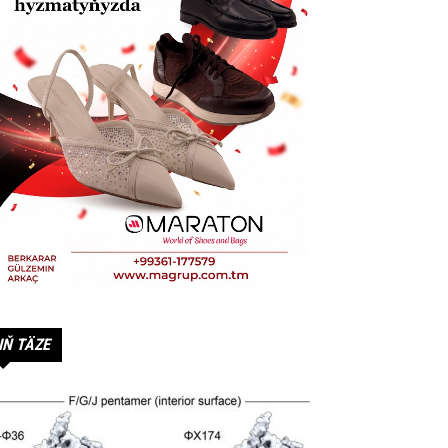
IŇ TÄZE