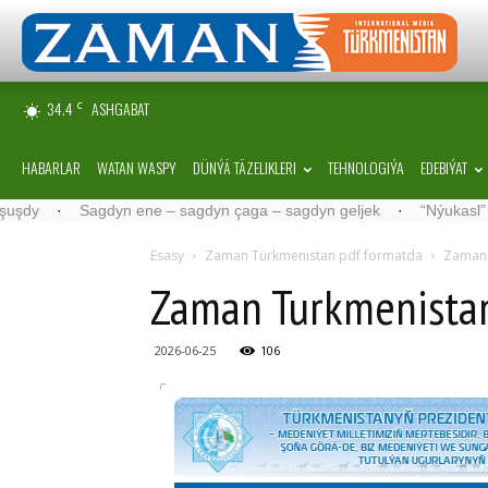
34.4
ASHGABAT
C
HABARLAR
WATAN WASPY
DÜNÝÄ TÄZELIKLERI
TEHNOLOGIÝA
EDEBIÝAT
Sagdyn ene – sagdyn çaga – sagdyn geljek
·
“Nýukasl” tälimçisini t
Esasy
Zaman Türkmenistan pdf formatda
Zaman 
Zaman Turkmenista
2026-06-25
106