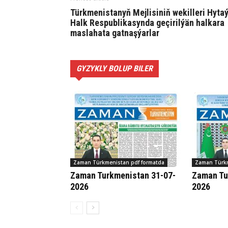
Türkmenistanyň Mejlisiniň wekilleri Hyta
Halk Respublikasynda geçirilýän halkara
maslahata gatnaşýarlar
GYZYKLY BOLUP BILER
Zaman Türkmenistan pdf formatda
Zaman Türkm
Zaman Turkmenistan 31-07-
Zaman Tu
2026
2026