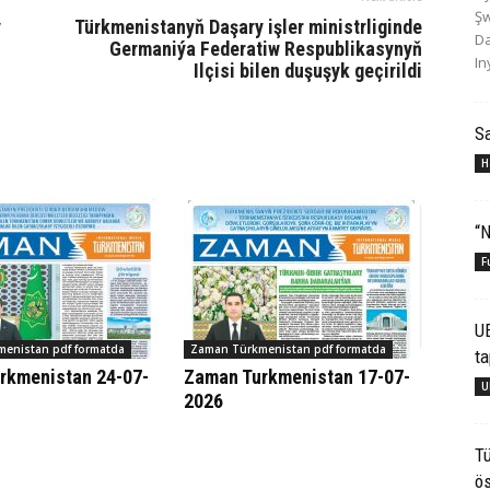
Şw
ý
Türkmenistanyň Daşary işler ministrliginde
Da
Germaniýa Federatiw Respublikasynyň
In
Ilçisi bilen duşuşyk geçirildi
S
H
“N
F
U
enistan pdf formatda
Zaman Türkmenistan pdf formatda
ta
rkmenistan 24-07-
Zaman Turkmenistan 17-07-
U
2026
Tü
ös