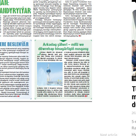
H
T
m
d
20
5-
R
Hy
Next article