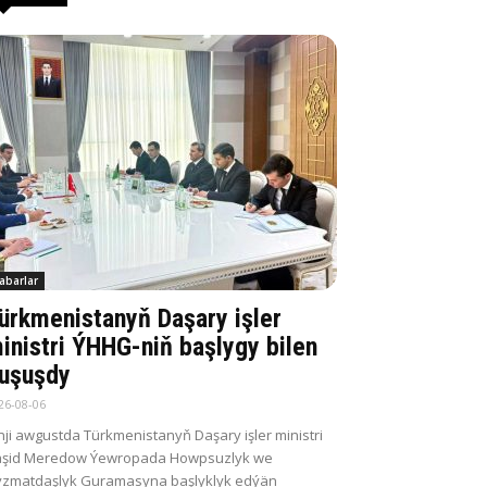
abarlar
ürkmenistanyň Daşary işler
inistri ÝHHG-niň başlygy bilen
uşuşdy
26-08-06
nji awgustda Türkmenistanyň Daşary işler ministri
aşid Meredow Ýewropada Howpsuzlyk we
zmatdaşlyk Guramasyna başlyklyk edýän