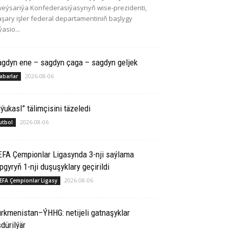
eýsariýa Konfederasiýasynyň wise-prezidenti,
şary işler federal departamentiniň başlygy
ýasio...
agdyn ene – sagdyn çaga – sagdyn geljek
2026-08-06
abarlar
ýukasl” tälimçisini täzeledi
2026-08-06
utbol
EFA Çempionlar Ligasynda 3-nji saýlama
pgyryň 1-nji duşuşyklary geçirildi
2026-08-06
EFA Çempionlar Ligasy
rkmenistan–ÝHHG: netijeli gatnaşyklar
dürilýär