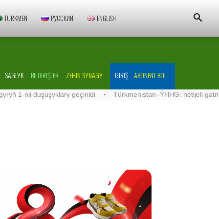
TÜRKMEN
РУССКИЙ
ENGLISH
SAGLYK
BILDIRIŞLER
ZEHIN SYNAGY
GIRIŞ
ABONENT BOL
şuşyklary geçirildi
·
Türkmenistan–ÝHHG: netijeli gatnaşyklar ösdü