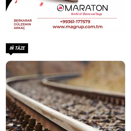
IŇ TÄZE