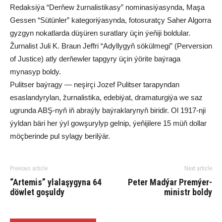
Redaksiýa “Derňew žurnalistikasy” nominasiýasynda, Maşa
Gessen “Sütünler” kategoriýasynda, fotosuratçy Saher Algorra
gyzgyn nokatlarda düşüren suratlary üçin ýeňiji boldular.
Žurnalist Juli K. Braun Jeffri “Adyllygyň sökülmegi” (Perversion
of Justice) atly derňewler tapgyry üçin ýörite baýraga
mynasyp boldy.
Pulitser baýragy — neşirçi Jozef Pulitser tarapyndan
esaslandyrylan, žurnalistika, edebiýat, dramaturgiýa we saz
ugrunda ABŞ-nyň iň abraýly baýraklarynyň biridir. Ol 1917-nji
ýyldan bäri her ýyl gowşurylyp gelnip, ýeňijilere 15 müň dollar
möçberinde pul sylagy berilýär.
Previous article
Next article
“Artemis” ylalaşygyna 64
Peter Madýar Premýer-
döwlet goşuldy
ministr boldy