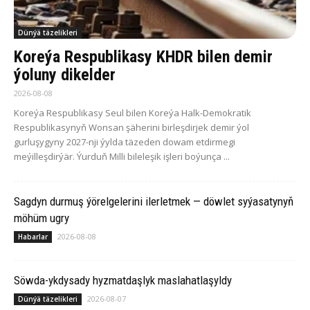
Dünýä täzelikleri
Koreýa Respublikasy KHDR bilen demir
ýoluny dikelder
2026-08-08
Koreýa Respublikasy Seul bilen Koreýa Halk-Demokratik
Respublikasynyň Wonsan şäherini birleşdirjek demir ýol
gurluşygyny 2027-nji ýylda täzeden dowam etdirmegi
meýilleşdirýär. Ýurduň Milli bileleşik işleri boýunça ...
Sagdyn durmuş ýörelgelerini ilerletmek — döwlet syýasatynyň
möhüm ugry
2026-08-08
Habarlar
Söwda-ykdysady hyzmatdaşlyk maslahatlaşyldy
2026-08-07
Dünýä täzelikleri