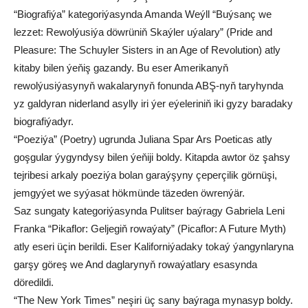
“Biografiýa” kategoriýasynda Amanda Weýll “Buýsanç we
lezzet: Rewolýusiýa döwrüniň Skaýler uýalary” (Pride and
Pleasure: The Schuyler Sisters in an Age of Revolution) atly
kitaby bilen ýeňiş gazandy. Bu eser Amerikanyň
rewolýusiýasynyň wakalarynyň fonunda ABŞ-nyň taryhynda
yz galdyran niderland asylly iri ýer eýeleriniň iki gyzy baradaky
biografiýadyr.
“Poeziýa” (Poetry) ugrunda Juliana Spar Ars Poeticas atly
goşgular ýygyndysy bilen ýeňiji boldy. Kitapda awtor öz şahsy
tejribesi arkaly poeziýa bolan garaýşyny çeperçilik görnüşi,
jemgyýet we syýasat hökmünde täzeden öwrenýär.
Saz sungaty kategoriýasynda Pulitser baýragy Gabriela Leni
Franka “Pikaflor: Geljegiň rowaýaty” (Picaflor: A Future Myth)
atly eseri üçin berildi. Eser Kaliforniýadaky tokaý ýangynlaryna
garşy göreş we And daglarynyň rowaýatlary esasynda
döredildi.
“The New York Times” neşiri üç sany baýraga mynasyp boldy.