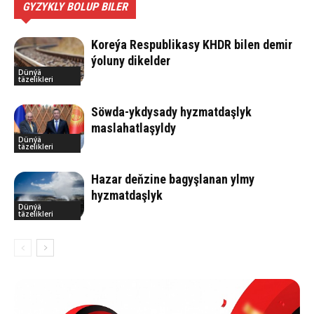
GYZYKLY BOLUP BILER
Koreýa Respublikasy KHDR bilen demir
ýoluny dikelder
Dünýä
täzelikleri
Söwda-ykdysady hyzmatdaşlyk
maslahatlaşyldy
Dünýä
täzelikleri
Hazar deňzine bagyşlanan ylmy
hyzmatdaşlyk
Dünýä
täzelikleri