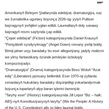
Amerikanyň Birleşen Ştatlarynda edebiýat, dramaturgiýa, saz
we žurnalistika ugurlary boýunça 2026-njy ýylyň Pulitser
baýragynyň ýeňijileri yglan edildi. Laureatlaryň doly sanawy
baýragyň resmi saýtynda çap edildi.
“Çeper edebiýat” (Fiction) kategoriýasynda Daniel Krausyň
“Perişdäniň syndyrylmagy” (Angel Down) romany ýeňiji boldy.
Birinji jahan urşy baradaky bu eser allegoriýany, jadyly realizmi
we ylmy fantastikany özünde jemleýän özboluşly
kompozisiýadyr.
“Dramaturgiýa” (Drama) kategoriýasynda Bess Woluň “Azat
ediş” (Liberation) pýesasy bellenildi. Eser 1970-nji ýyllarda
zenanlaryň hukuklary baradaky düşünjeliligi ýokarlandyrmak
boýunça toparlaryň alyp baran işlerini öwrenýär.
“Taryhy eser” (History) kategoriýasynda Jill Lepor “Biz – halk:
ABŞ-nyň Konstitusiýasynyň taryhy” (We the People: A History
of the U.S. Constitution) atly işi bilen laureat boldy.