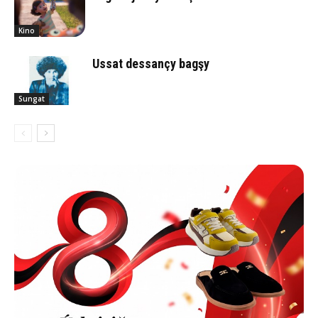
Kino
Ussat des­san­çy bag­şy
Sungat