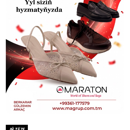
IŇ TÄZE