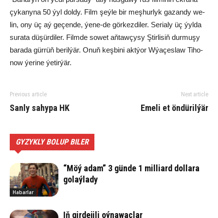
çy­ka­ny­na 50 ýyl dol­dy. Film şeý­le bir meş­hur­lyk ga­zan­dy we­
lin, ony üç aý ge­çen­de, ýe­ne-de gör­kez­di­ler. Se­ria­ly üç ýyl­da
su­ra­ta dü­şür­di­ler. Film­de so­wet aň­taw­çy­sy Ştir­li­siň dur­mu­şy
ba­ra­da gür­rüň be­ril­ýär. Onuň keş­bi­ni akt­ýor Wýa­çes­law Ti­ho­
now ýe­ri­ne ýe­tir­ýär.
Previous article
Next article
Sanly sahypa HK
Emeli et öndürilýär
GYZYKLY BOLUP BILER
“Möý adam” 3 günde 1 milliard dollara
golaýlady
Habarlar
Iň girdejili oýnawaçlar