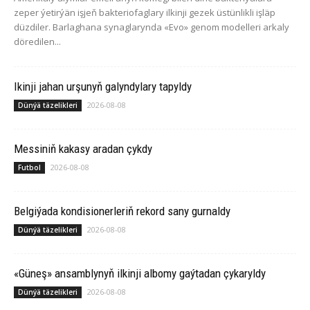
zeper ýetirýän işjeň bakteriofaglary ilkinji gezek üstünlikli işläp
düzdiler. Barlaghana synaglarynda «Evo» genom modelleri arkaly
döredilen...
Ikinji jahan urşunyň galyndylary tapyldy
2026-08-08
Dünýä täzelikleri
Messiniň kakasy aradan çykdy
2026-08-08
Futbol
Belgiýada kondisionerleriň rekord sany gurnaldy
2026-08-08
Dünýä täzelikleri
«Güneş» ansamblynyň ilkinji albomy gaýtadan çykaryldy
2026-08-08
Dünýä täzelikleri