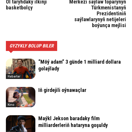
Ol taryhdaky ilkinji
Merkezi saýlaw toparynyň
basketbolçy
Türkmenistanyň
Prezidentiniň
saýlawlarynyň netijeleri
boýunça mejlisi
GYZYKLY BOLUP BILER
“Möý adam” 3 günde 1 milliard dollara
golaýlady
Habarlar
Iň girdejili oýnawaçlar
Kino
Maýkl Jekson baradaky film
milliarderleriň hataryna goşuldy