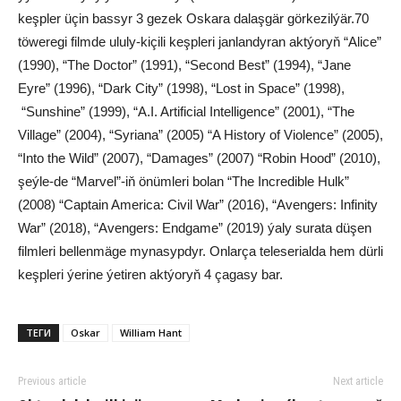
keşpler üçin bassyr 3 gezek Oskara dalaşgär görkezilýär.70
töweregi filmde ululy-kiçili keşpleri janlandyran aktýoryň “Alice”
(1990), “The Doctor” (1991), “Second Best” (1994), “Jane
Eyre” (1996), “Dark City” (1998), “Lost in Space” (1998),
“Sunshine” (1999), “A.I. Artificial Intelligence” (2001), “The
Village” (2004), “Syriana” (2005) “A History of Violence” (2005),
“Into the Wild” (2007), “Damages” (2007) “Robin Hood” (2010),
şeýle-de “Marvel”-iň önümleri bolan “The Incredible Hulk”
(2008) “Captain America: Civil War” (2016), “Avengers: Infinity
War” (2018), “Avengers: Endgame” (2019) ýaly surata düşen
filmleri bellenmäge mynasypdyr. Onlarça teleserialda hem dürli
keşpleri ýerine ýetiren aktýoryň 4 çagasy bar.
ТЕГИ
Oskar
William Hant
Previous article
Next article