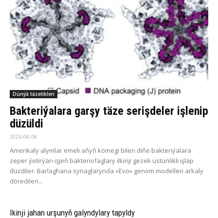
Dünýä täzelikleri
Bakteriýalara garşy täze serişdeler işlenip
düzüldi
2026-08-08
Amerikaly alymlar emeli aňyň kömegi bilen diňe bakteriýalara
zeper ýetirýän işjeň bakteriofaglary ilkinji gezek üstünlikli işläp
düzdiler. Barlaghana synaglarynda «Evo» genom modelleri arkaly
döredilen...
Ikinji jahan urşunyň galyndylary tapyldy