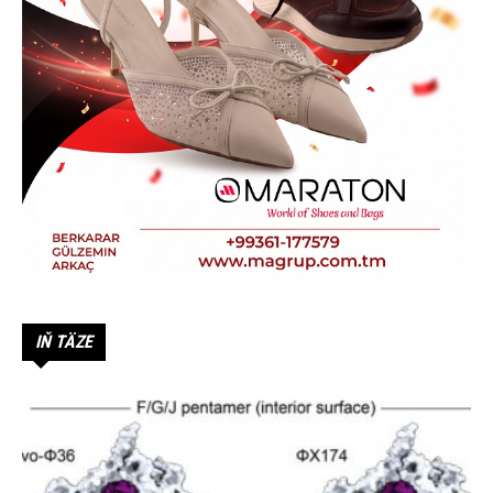
IŇ TÄZE