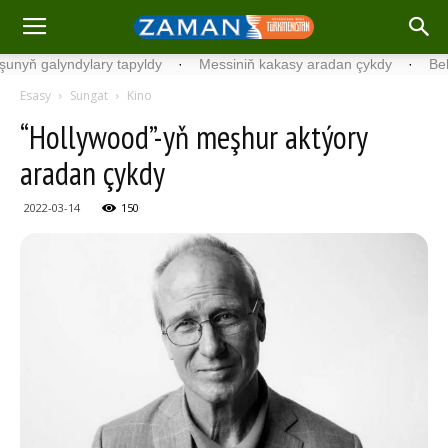
 galyndylary tapyldy
·
Messiniň kakasy aradan çykdy
·
Belgiýada
Esasy
Sungat
Kino
“Hollywood”-yň meşhur aktýory
aradan çykdy
2022-03-14
150