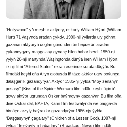
“Hollywood”-yň meşhur aktýory, oskarly William Hýort (William
Hurt) 71 ýaşynda aradan çykdy. 1980-nji ýyllarda uly şöhrat
gazanan aktýoryň doglan gününden bir hepde öň aradan
çykandygyny maşgalasy gynanç bilen habar berdi. 1950-nji
ýylyň 20-nji martynda Waşingtonda dünýä inen William Hýort
ilkinji filmi “Altered States” ekran eserinde surata düşýär. Bu
filmdäki keşbi oňa Altyn globusda iň täze aktýor ugry boýunça
dalaşgärlik gazandyrýar. Aktýor 1985-nji ýylda “Möý zenanyň
posasy” (Kiss of the Spider Woman) filmindäki keşbi üçin iň
gowy aktýor ugrundan Oskar baýragyny gazanýar. Bu film oňa
diňe Oskar däl, BAFTA, Kann film festiwalynda we başga-da
birnäçe arzyly baýraklar gazandyrýar.1986-njy ýylda
“Başgasynyň çagalary” (Children of a Lesser God), 1987-nji
ýylda “Teleýaýlym habarlary” (Broadcast News) filmindäki