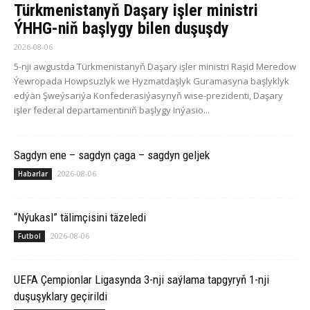
Türkmenistanyň Daşary işler ministri
ÝHHG-niň başlygy bilen duşuşdy
2026-08-06
5-nji awgustda Türkmenistanyň Daşary işler ministri Raşid Meredow
Ýewropada Howpsuzlyk we Hyzmatdaşlyk Guramasyna başlyklyk
edýän Şweýsariýa Konfederasiýasynyň wise-prezidenti, Daşary
işler federal departamentiniň başlygy Inýasio...
Sagdyn ene – sagdyn çaga – sagdyn geljek
2026-08-06
Habarlar
“Nýukasl” tälimçisini täzeledi
2026-08-06
Futbol
UEFA Çempionlar Ligasynda 3-nji saýlama tapgyryň 1-nji
duşuşyklary geçirildi