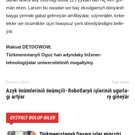
män eken. Lar­sen bu owa­dan we baý ekoul­ga­myň dün­ýä­niň
baş­ga ýe­rin­de ga­bat gel­me­ýän am­fi­bi­ýa­lar, süý­re­ni­ji­ler, ke­be­
lek­ler we ösüm­lik­ler üçin howp­suz şer­ti dö­red­ýän­di­gi­ni bel­le­
ýär.
Mak­sat DET­DO­WOW,
Türk­me­nis­ta­nyň Oguz han adyn­da­ky In­že­ner-
teh­no­lo­gi­ýa­lar uni­wer­si­te­ti­niň mu­gal­ly­my.
Previous article
Next article
Azyk önüm­le­ri­niň önüm­çi­li­
Ro­bot­la­ryň iş­le­ri­niň ugur­la­
gi artýar
ry gi­ňe­ýär
GYZYKLY BOLUP BILER
Türkmenistanyň Daşary işler ministri