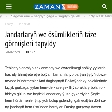
Sagdyn ene – sagdyn çaga – sagdyn geljek
·
“Nýukasl” tälimçisini 
Esasy
Habarlar
Jan­dar­la­ryň we ösüm­lik­le­riň täze
gör­nü­şleri ta­pyl­dy
2020-12-19
197
Te­bi­ga­tyň go­ra­lyp sak­lan­ma­gy we öw­re­nil­me­gi soň­ky ýyl­lar­da
has uly äh­mi­ýe­te eýe bol­ýar. Ta­mam­la­nyp bar­ýan ýy­lyň do­wa­
myn­da hü­när­men­ler And dag­la­ry­nyň Bo­li­wi­ýa­da­ky bö­lek­le­rin­de
ki­çi­jik gur­ba­ga, ýy­lan hem-de kä­se şe­kil­li ýap­rak­la­ry bo­lan or­
hi­de­ýa gü­lü­ni we beý­le­ki jan­dar­la­ry ýüze çykardy­lar. Şeý­le
hem hü­när­men­ler ýi­tip ýok bo­lup gi­den­di­gi çak edil­ýän dört sa­
ny jan­da­ryň hem üs­tün­den bar­dy­lar. Daş­ky gur­şa­wy öw­ren­