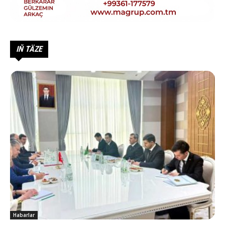
IŇ TÄZE
Habarlar