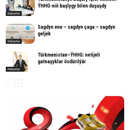
ÝHHG-niň başlygy bilen duşuşdy
Habarlar
Sagdyn ene – sagdyn çaga – sagdyn
geljek
Habarlar
Türkmenistan–ÝHHG: netijeli
gatnaşyklar ösdürilýär
Habarlar