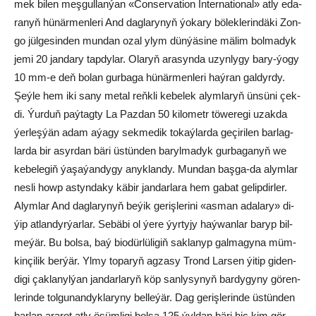
mek bi­len meş­gul­lan­ýan «Con­servation In­ter­na­tio­nal» at­ly eda­
ranyň hünärmenleri And dag­la­ry­nyň ýo­ka­ry bö­lek­le­rin­dä­ki Zon­
go jül­ge­sin­den mun­dan ozal ylym dün­ýä­si­ne mä­lim bol­ma­dyk
je­mi 20 jan­da­ry tap­dy­lar. Ola­ryň ara­syn­da uzyn­ly­gy ba­ry-ýo­gy
10 mm-e deň bolan gur­ba­ga hü­när­men­le­ri haý­ran gal­dyr­dy.
Şeý­le hem iki sa­ny me­tal reňk­li ke­be­lek alym­la­ryň ün­sü­ni çek­
di. Ýur­duň paý­tag­ty La Paz­dan 50 ki­lo­metr tö­we­re­gi uzak­da
ýer­leş­ýän adam aýa­gy sek­me­dik to­kaý­lar­da ge­çi­ri­len bar­lag­
lar­da bir asyr­dan bä­ri üs­tün­den ba­ryl­ma­dyk gur­ba­ga­nyň we
ke­be­le­giň ýa­şa­ýan­dy­gy anyk­lan­dy. Mun­dan baş­ga-da alym­lar
nes­li howp as­tyn­da­ky kä­bir jan­dar­la­ra hem ga­bat ge­lip­dir­ler.
Alym­lar And dag­la­ry­nyň be­ýik ge­riş­le­ri­ni «as­man ada­la­ry» di­
ýip at­lan­dyr­ýar­lar. Se­bä­bi ol ýe­re ýyr­ty­jy haý­wan­lar ba­ryp bil­
me­ýär. Bu bol­sa, baý bio­dür­lü­li­giň sak­la­nyp gal­ma­gy­na müm­
kin­çi­lik ber­ýär. Yl­my to­pa­ryň ag­za­sy Trond Lar­sen ýi­tip gi­den­
di­gi çak­la­nyl­ýan jan­dar­la­ryň köp san­ly­sy­nyň bar­dy­gy­ny gö­ren­
le­rin­de tol­gu­nan­dyk­la­ry­ny bel­le­ýär. Dag ge­riş­le­rin­de üs­tün­den
ba­rlan ara­rot at­ly ösüm­li­gi bol­sa 125 ýyl­dan bä­ri hiç kim gör­