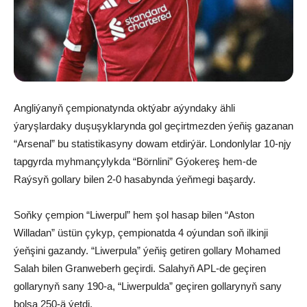
Angliýanyň çempionatynda oktýabr aýyndaky ähli
ýaryşlardaky duşuşyklarynda gol geçirtmezden ýeňiş gazanan
“Arsenal” bu statistikasyny dowam etdirýär. Londonlylar 10-njy
tapgyrda myhmançylykda “Börnlini” Gýokereş hem-de
Raýsyň gollary bilen 2-0 hasabynda ýeňmegi başardy.
Soňky çempion “Liwerpul” hem şol hasap bilen “Aston
Willadan” üstün çykyp, çempionatda 4 oýundan soň ilkinji
ýeňşini gazandy. “Liwerpula” ýeňiş getiren gollary Mohamed
Salah bilen Granweberh geçirdi. Salahyň APL-de geçiren
gollarynyň sany 190-a, “Liwerpulda” geçiren gollarynyň sany
bolsa 250-ä ýetdi.