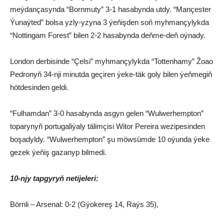
meýdançasynda “Bornmuty” 3-1 hasabynda utdy. “Mançester
Ýunaýted” bolsa yzly-yzyna 3 ýeňişden soň myhmançylykda
“Nottingam Forest” bilen 2-2 hasabynda deňme-deň oýnady.
London derbisinde “Çelsi” myhmançylykda “Tottenhamy” Žoao
Pedronyň 34-nji minutda geçiren ýeke-täk goly bilen ýeňmegiň
hötdesinden geldi.
“Fulhamdan” 3-0 hasabynda asgyn gelen “Wulwerhempton”
toparynyň portugaliýaly tälimçisi Witor Pereira wezipesinden
boşadyldy. “Wulwerhempton” şu möwsümde 10 oýunda ýeke
gezek ýeňiş gazanyp bilmedi.
10-njy tapgyryň netijeleri:
Börnli – Arsenal: 0-2 (Gýokereş 14, Raýs 35),