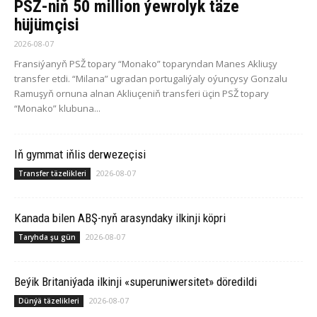
PSŽ-niň 50 million ýewrolyk täze
hüjümçisi
2026-08-07
Fransiýanyň PSŽ topary “Monako” toparyndan Manes Akliuşy
transfer etdi. “Milana” ugradan portugaliýaly oýunçysy Gonzalu
Ramuşyň ornuna alnan Akliuçeniň transferi üçin PSŽ topary
“Monako” klubuna...
Iň gymmat iňlis derwezeçisi
2026-08-07
Transfer täzelikleri
Ka­na­da bilen ABŞ-nyň arasyndaky ilkinji köp­ri
2026-08-07
Taryhda şu gün
Beýik Britaniýada ilkinji «superuniwersitet» döredildi
2026-08-07
Dünýä täzelikleri