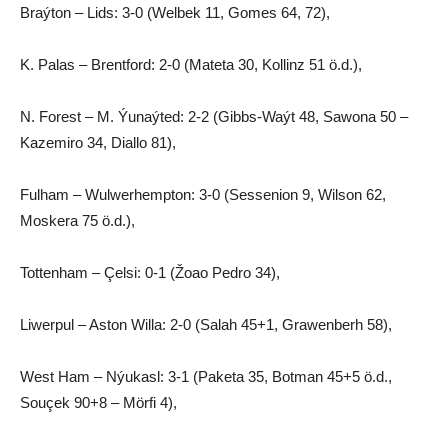
Braýton – Lids: 3-0 (Welbek 11, Gomes 64, 72),
K. Palas – Brentford: 2-0 (Mateta 30, Kollinz 51 ö.d.),
N. Forest – M. Ýunaýted: 2-2 (Gibbs-Waýt 48, Sawona 50 –
Kazemiro 34, Diallo 81),
Fulham – Wulwerhempton: 3-0 (Sessenion 9, Wilson 62,
Moskera 75 ö.d.),
Tottenham – Çelsi: 0-1 (Žoao Pedro 34),
Liwerpul – Aston Willa: 2-0 (Salah 45+1, Grawenberh 58),
West Ham – Nýukasl: 3-1 (Paketa 35, Botman 45+5 ö.d.,
Souçek 90+8 – Mörfi 4),