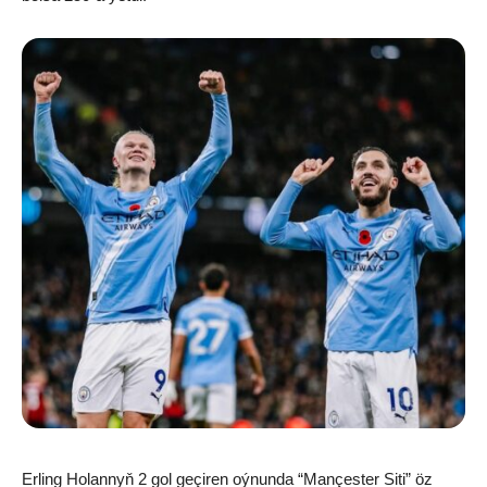
Erling Holannyň 2 gol geçiren oýnunda “Mançester Siti” öz