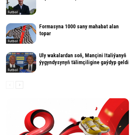
Futbol
Formasyna 1000 sany mahabat alan
topar
Futbol
Uly wakalardan soň, Mançini Italiýanyň
ýygyndysynyň tälimçiligine gaýdyp geldi
Futbol