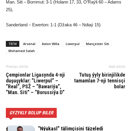
Man. Siti – Bornmut: 3-1 (Holann 17, 33, O’Raýli 60 – Adams
25),
Sanderland – Ewerton: 1-1 (Džaka 46 – Ndiaý 15)
ТЕГИ
Arsenal
Aston Willa
Liwerpul
Mançester Siti
Mohamed Salah
Previous article
Next article
Çempionlar Ligasynda 4-nji
Tutuş ýyly birinjilikde
duşuşyklar: “Liwerpul” –
tamamlan 7-nji tennisçi
“Real”, PSŽ – “Bawariýa”,
bolar
“Man. Siti” – “Borussiýa D”
GYZYKLY BOLUP BILER
“Nýukasl” tälimçisini täzeledi