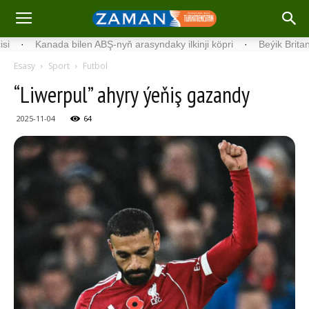
­na­da bilen ABŞ-nyň arasyndaky ilkinji köp­ri
·
Beýik Britaniýada ilkin
Esasy
Sport
Futbol
“Liwerpul” ahyry ýeňiş gazandy
2025-11-04
64