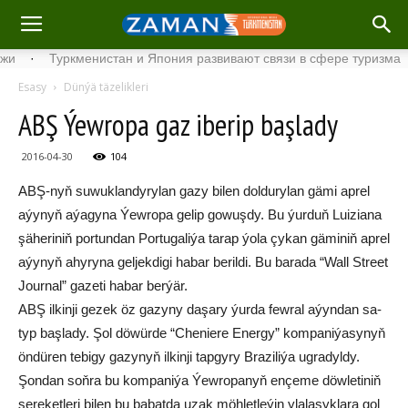
·
Туркменистан и Япония развивают связи в сфере туризма
·
Esasy
Dünýä täzelikleri
ABŞ Ýewropa gaz iberip başlady
2016-04-30
104
ABŞ-nyň su­wuk­lan­dy­ry­lan ga­zy bi­len dol­du­ry­lan gä­mi ap­rel
aýy­nyň aýa­gy­na Ýew­ro­pa ge­lip go­wuş­dy. Bu ýur­duň Lui­zia­na
şä­he­ri­niň por­tun­dan Por­tu­ga­li­ýa ta­rap ýo­la çy­kan gä­mi­niň ap­rel
aýy­nyň ahy­ry­na ge­l­jek­di­gi ha­bar be­ril­di. Bu ba­ra­da “Wall Street
Jo­ur­nal” ga­ze­ti ha­bar ber­ýär.
ABŞ il­kin­ji ge­zek öz ga­zy­ny da­şa­ry ýur­da few­ral aýyn­dan sa­
typ baş­la­dy. Şol dö­wür­de “Che­nie­re Ener­gy” kom­pa­ni­ýa­sy­nyň
ön­dü­ren te­bi­gy ga­zy­nyň il­kin­ji tap­gy­ry Bra­zi­li­ýa ug­ra­dyl­dy.
Şon­dan soň­ra bu kom­pa­ni­ýa Ýew­ro­pa­nyň en­çe­me döw­le­ti­niň
şe­re­ket­le­ri bi­len bu ba­bat­da uzak möh­let­le­ýin yla­la­şyk­la­ra gol