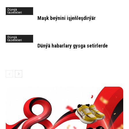
Dünýä
täzelikleri
Maşk beý­ni­ni iş­jeň­leş­dir­ýär
Dünýä
täzelikleri
Dün­ýä ha­bar­la­ry gys­ga se­tir­ler­de