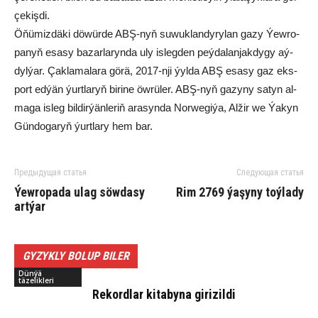
çe­kiş­di.
Öňü­miz­dä­ki dö­wür­de ABŞ-nyň su­wuk­lan­dy­ry­lan ga­zy Ýew­ro­
pa­nyň esa­sy ba­zar­la­rynda uly is­leg­den peý­da­lan­jak­dy­gy aý­
dyl­ýar. Çak­la­ma­la­ra gö­rä, 2017-nji ýyl­da ABŞ esa­sy gaz eks­
port ed­ýän ýurt­la­ryň bi­ri­ne öw­rü­ler. ABŞ-nyň ga­zy­ny sa­tyn al­
ma­ga is­leg bil­dir­ýän­le­riň ara­syn­da Nor­we­gi­ýa, Al­žir we Ýa­kyn
Gün­do­ga­ryň ýurt­la­ry hem bar.
Предыдущая статья
Следующая статья
Ýewropada ulag söwdasy
Rim 2769 ýaşyny toýlady
artýar
GYZYKLY BOLUP BILER
Dünýä
täzelikleri
Re­kord­lar ki­ta­by­na gi­ri­zil­di