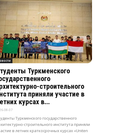
овости
туденты Туркменского
осударственного
рхитектурно-строительного
нститута приняли участие в
етних курсах в...
26-08-07
туденты Туркменского государственного
рхитектурно-строительного института приняли
астие в летних краткосрочных курсах «Uniten