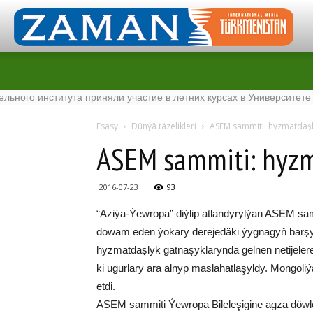
нститута приняли участие в летних курсах в Университете Tenaga 
Esasy
Dünýä täzelikleri
ASEM sammiti: hyzmatdaşl
ASEM sammiti: hyzm
2016-07-23
93
“Azi­ýa-Ýew­ro­pa” diý­lip at­lan­dy­ryl­ýan ASEM sam­m
do­wam eden ýo­ka­ry de­re­je­dä­ki ýyg­na­gyň bar­şyn­
hyz­mat­daş­lyk gat­na­şyk­la­ryn­da gelnen ne­ti­je­le
ki ugur­la­ry ara al­nyp mas­la­hat­la­şyl­dy. Mon­go­l
et­di.
ASEM sam­mi­ti Ýew­ro­pa Bi­le­le­şi­gi­ne ag­za döw­let