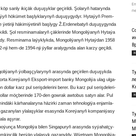
E
 köp san­ly iki­çäk du­şu­şyk­lar ge­çi­ril­di. Şo­la­ryň ha­ta­ryn­da
пе
­ta­ýyň hö­kü­met baş­lyk­la­ry­nyň du­şu­şy­gydyr. Hy­ta­ýyň Prem­
ýe­ti­ri­ji hä­ki­mi­ýe­ti­niň baş­ly­gy Ž.Er­de­ne­ba­tyň du­şu­şy­gyn­da
С
kil­di. Şol res­mi­na­ma­la­ryň çäk­le­rin­de Mon­go­li­ýa­nyň Hy­ta­ýa
и
­ryl­dy. Res­mi­na­ma la­ýyk­lyk­da, Mon­go­li­ýa­nyň Hy­taý­dan 1958
В
-nji hem-de 1994-nji ýyl­lar ara­ly­gyn­da alan kar­zy ge­çil­di.
Н
Т
­li­ýa­nyň ýol­baş­çy­la­ry­nyň ara­syn­da ge­çi­ri­len du­şu­şyk­da
л
nor­ta Ko­re­ýa­nyň Eks­port-im­port ban­ky Mon­go­li­ýa ulag ul­ga­
К
dol­lar karz pul se­riş­de­le­ri­ni be­rer. Bu karz pul se­riş­de­le­ri­
Н
 dol­lar möç­be­rin­de 170-den gow­rak aw­to­bus sa­tyn alar. Pul
in­dä­ki kär­ha­na­la­ry­na hä­zir­ki za­man teh­no­lo­gi­ýa en­jam­la­
ga­za­ny­lan yla­la­şyk­lar esa­syn­da Ko­re­ýa­nyň kom­pa­ni­ýa­sy
Т
a­la aşy­rar.
М
bo­ýun­ça Mon­go­li­ýa bi­len Sin­ga­pu­ryň ara­syn­da sy­ýa­hat­çy­
М
­kin­çi­lik ber­ýän yla­la­şyk ga­za­nyl­dy. Wýet­nam Mon­go­li­ýa­