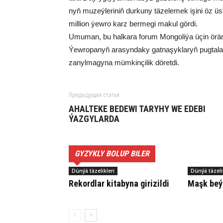
nyň mu­zeý­le­ri­niň dur­ku­ny tä­ze­le­mek işi­ni öz 
mil­li­on ýew­ro karz ber­me­gi ma­kul gör­di.
Umu­man, bu hal­ka­ra fo­rum Mon­go­li­ýa üçin örän b
Ýew­ro­pa­nyň ara­syn­da­ky gat­na­şyk­la­ryň pug­ta­
za­nyl­ma­gy­na müm­kin­çi­lik dö­ret­di.
Предыдущая статья
AHALTEKE BEDEWI TARYHY WE EDEBI
ÝAZGYLARDA
GYZYKLY BOLUP BILER
Dünýä täzelikleri
Dünýä täzeli
Re­kord­lar ki­ta­by­na gi­ri­zil­di
Maşk beý­ni