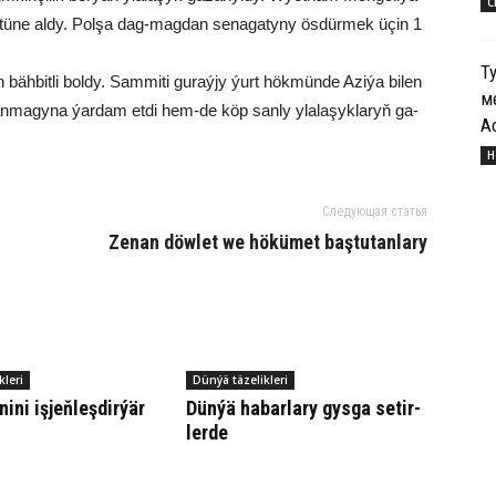
С
üs­tü­ne al­dy. Pol­şa dag-mag­dan se­na­ga­ty­ny ös­dür­mek üçin 1
Т
äh­bit­li bol­dy. Sam­mi­ti gu­raý­jy ýurt hök­mün­de Azi­ýa bi­len
м
lan­ma­gy­na ýar­dam et­di hem-de köp san­ly yla­la­şyk­la­ryň ga­
А
Н
Следующая статья
Zenan döwlet we hökümet baştutanlary
kleri
Dünýä täzelikleri
­ni iş­jeň­leş­dir­ýär
Dün­ýä ha­bar­la­ry gys­ga se­tir­
ler­de