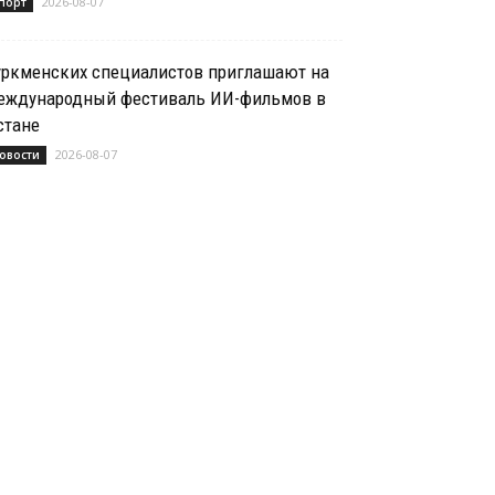
2026-08-07
порт
уркменских специалистов приглашают на
еждународный фестиваль ИИ-фильмов в
стане
2026-08-07
овости