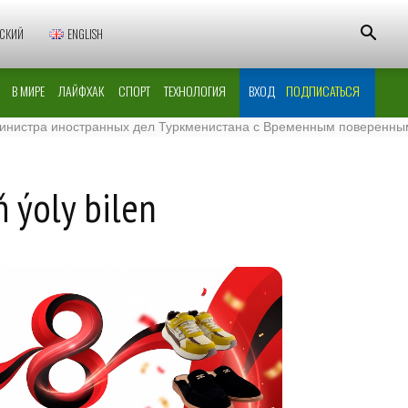
СКИЙ
ENGLISH
В МИРЕ
ЛАЙФХАК
СПОРТ
ТЕХНОЛОГИЯ
ВХОД
ПОДПИСАТЬСЯ
 иностранных дел Туркменистана с Временным поверенным в дела
 ýoly bilen