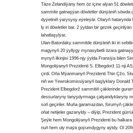
Tä­ze Ze­lan­di­ýa­ny hem öz içi­ne al­ýan 51 döw­le­t
sam­mi­te gat­naş­ýan döw­let­ler dün­ýä­niň söw­da ga
dy­ýe­ti­niň ýa­ry­sy­ny eýe­le­ýär. Ola­ryň ha­ta­ryn­d
ly iri döw­let­ler bar. 2 ýyl­dan bir ge­zek ge­çi­ril­
la­hat­la­şyl­ýar.
Ulan-Ba­tor­da­ky sam­mit­de dün­ýä­niň iki iri se­bi­ti
ma­gy­nyň 20 ýyl­ly­gy my­na­sy­bet­li öza­ra gat­na­şyk­
my­nyň il­kin­ji­si 1996-njy ýyl­da Fran­si­ýa bi­len Sin­g
Mon­go­li­ýa­nyň Pre­zi­den­ti S. El­beg­dorž 11-nji AS
çir­di. Oňa Mýan­ma­nyň Pre­zi­den­ti Thin Çžo, Slo­w
niň we Ýew­ro­ko­mis­si­ýa­nyň baş­lyk­la­ry Do­na
Pre­zi­dent El­beg­dorž sam­mi­tiň çäk­le­rin­de gu­ra­
des­sur­la­ry­ny tanyşdyrmaga ça­l­şan­dyklary­ny m
soň ge­çi­ri­ler. Mu­ňa ga­ra­maz­dan, fo­ru­myň çäk­le
oňat ne­ti­je­ler ga­za­nyl­dy – di­ýip, Pre­zi­dent gür­rü
Şeý­le hem Mon­go­li­ýa­nyň Pre­zi­den­ti bu hal­ka­ra f
nuň hem uly ma­ýa go­ýum­dy­gy­ny aýt­dy. Ol 2050-nj