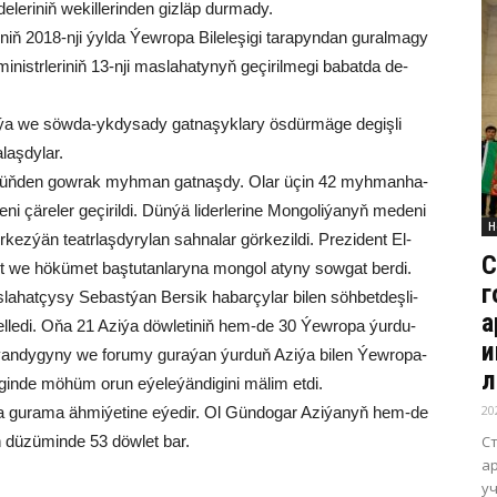
de­le­ri­niň we­kil­le­rin­den giz­läp dur­ma­dy.
niň 2018-nji ýyl­da Ýew­ro­pa Bi­le­le­şi­gi ta­ra­pyn­dan gu­ral­ma­gy
str­le­ri­niň 13-nji mas­la­ha­ty­nyň ge­çi­ril­me­gi ba­bat­da de­
­ýa we söw­da-yk­dy­sa­dy gat­na­şyk­la­ry ös­dür­mä­ge de­giş­li
­laş­dy­lar.
e 7 müň­den gow­rak myh­man gat­naş­dy. Olar üçin 42 myh­man­ha­
 çä­re­ler ge­çi­ril­di. Dün­ýä li­der­le­ri­ne Mon­go­li­ýa­nyň me­de­ni
Н
ez­ýän teatr­laş­dy­ry­lan sah­na­lar gör­ke­zil­di. Pre­zi­dent El­
С
 we hö­kü­met baş­tu­tan­la­ry­na mon­gol aty­ny sow­gat ber­di.
г
la­hat­çy­sy Se­bast­ýan Ber­sik ha­bar­çy­la­r bilen söh­bet­deş­li­
а
 bel­le­di. Oňa 21 Azi­ýa döw­le­ti­niň hem-de 30 Ýew­ro­pa ýur­du­
и
ş­ýan­dy­gy­ny we fo­ru­my gu­ra­ýan ýur­duň Azi­ýa bi­len Ýew­ro­pa­
л
­gin­de mö­hüm orun eýe­le­ýän­di­gi­ni mä­lim et­di.
20
 gu­ra­ma äh­mi­ýe­ti­ne eýe­dir. Ol Gün­do­gar Azi­ýa­nyň hem-de
С
uň dü­zü­min­de 53 döw­let bar.
а
уч