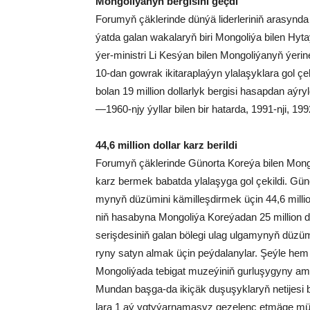
Mon­go­li­ýa­nyň ber­gi­si­ni geç­di
Fo­ru­myň çäk­le­rin­de dün­ýä li­der­le­ri­niň ara­syn­da
ýat­da ga­lan wa­ka­la­ryň bi­ri Mon­go­li­ýa bi­len Hy
ýer-mi­nist­ri Li Kes­ýan bi­len Mon­go­li­ýa­nyň ýe­ri­ne 
10-dan gow­rak iki­ta­rap­la­ýyn yla­la­şyk­la­ra gol çe­
bo­lan 19 mil­li­on dol­lar­lyk ber­gi­si ha­sap­dan aý
—1960-njy ýyl­lar bi­len bir ha­tar­da, 1991-nji, 1992
44,6 mil­li­on dol­lar karz be­ril­di
Fo­ru­myň çäk­le­rin­de Gü­nor­ta Ko­re­ýa bi­len Mon­go
karz ber­mek ba­bat­da yla­la­şy­ga gol çe­kil­di. Gü­
my­nyň dü­zü­mi­ni kä­mil­leş­dir­mek üçin 44,6 mil­li­on 
niň ha­sa­by­na Mon­go­li­ýa Ko­re­ýa­dan 25 mil­li­on
se­riş­de­si­niň ga­lan bö­le­gi ulag ul­ga­my­nyň dü­zü­m
ry­ny sa­tyn al­mak üçin peý­da­la­ny­lar. Şeý­le hem 
Mon­go­li­ýa­da te­bi­gat mu­ze­ýi­niň gur­lu­şy­gy­ny am
Mun­dan baş­ga-da iki­çäk du­şu­şyk­la­ryň ne­ti­je­si 
la­ra 1 aý yg­ty­ýar­na­ma­syz ge­ze­lenç et­mä­ge müm