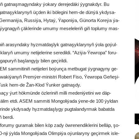
iň gat­naş­ma­gyn­da­ky ýo­ka­ry de­re­je­dä­ki ýyg­nak­dyr. Bu
t­na­şyk­la­ry­nyň üç­den iki bö­le­gi­ni hem-de dün­ýä yk­dy­sa­
a Ger­ma­ni­ýa, Rus­si­ýa, Hy­taý, Ýa­po­ni­ýa, Gü­nor­ta Ko­re­ýa ýa­
ýän ýyg­na­gyň çäk­le­rin­de umu­my me­se­le­le­riň giň top­lu­my mas­
­niň ara­syn­da­ky hyz­mat­daş­lyk gat­na­şyk­la­ry­nyň ýo­la go­ýul­
la­ryň umu­my ne­ti­je­le­ri­ne se­re­dil­di. “Azi­ýa-Ýew­ro­pa” fo­ru­
a­pu­ryň baş­lan­gy­jy bi­len ge­çi­ril­di.
EM sam­mi­ti­niň ne­ti­je­le­ri bo­ýun­ça met­bu­gat ýyg­na­gy­ny ge­
a­ki­ýa­nyň Prem­ýer-mi­nist­ri Ro­bert Fi­so, Ýew­ro­pa Ge­ňe­şi­
ld Tusk hem-de Žan-Klod Ýun­ker gat­naş­dy.
ma­çy ýurt hök­mün­de özleriniň mil­li me­de­ni­ýe­ti­ni we däp-
ä­lim et­di. ASEM sam­mi­ti Mon­go­li­ýa­da ýe­ne-de 100 ýyl­dan
­rin­de yk­dy­sa­dy hyz­mat­daş­ly­gy pug­ta­lan­dyr­mak ba­bat­da
ň ber­di.
o­ru­my gu­ra­mak bi­len köp za­dy öw­re­nen­dik­le­ri­ni bel­läp, şo­
i ýyl­da Mon­go­li­ýa­da Olim­pi­ýa oýun­la­ry­ny geçirmek is­le­