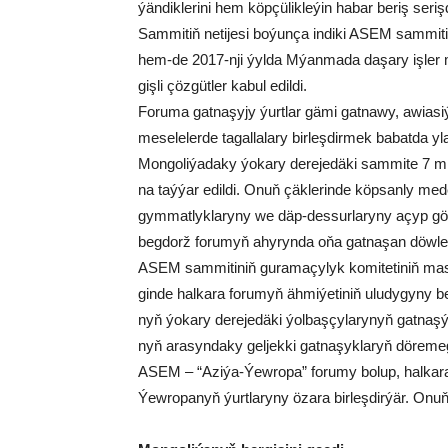
ýän­dik­le­ri­ni hem köp­çü­lik­le­ýin ha­bar be­riş se­riş­
Sam­mi­tiň ne­ti­je­si bo­ýun­ça in­di­ki ASEM sam­mi­ti­
hem-de 2017-nji ýyl­da Mýan­ma­da da­şa­ry iş­ler mi­ni
giş­li çöz­güt­ler ka­bul edil­di.
Fo­ru­ma gat­na­şy­jy ýurt­lar gä­mi gat­na­wy, awia­si
me­se­le­ler­de ta­gal­la­la­ry bir­leş­dir­mek ba­bat­da yla
Mon­go­li­ýa­da­ky ýo­ka­ry de­re­je­dä­ki sam­mi­t
na taý­ýar edil­di. Onuň çäk­le­rin­de köp­san­ly me­de­ni
gym­mat­lyk­la­ry­ny we däp-des­sur­la­ry­ny açyp gör­k
beg­dorž fo­ru­myň ahy­ryn­da oňa gat­na­şan döw­let
ASEM sam­mi­ti­niň gu­ra­ma­çy­lyk ko­mi­te­ti­niň mas­
gin­de hal­ka­ra fo­ru­myň äh­mi­ýe­ti­niň ulu­dy­gy­ny
nyň ýo­ka­ry de­re­je­dä­ki ýol­baş­çy­la­ry­nyň gat­na
nyň ara­syn­da­ky gel­jek­ki gat­na­şyk­la­ryň dö­re­me
ASEM – “Azi­ýa-Ýew­ro­pa” fo­ru­my bo­lup, hal­ka­ra
Ýew­ro­pa­nyň ýurt­la­ry­ny öza­ra bir­leş­dir­ýär. On