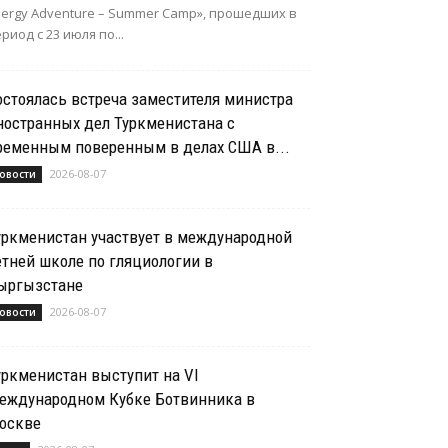
nergy Adventure – Summer Camp», прошедших в
риод с 23 июля по...
остоялась встреча заместителя министра
ностранных дел Туркменистана с
ременным поверенным в делах США в...
2026-08-07
овости
уркменистан участвует в международной
етней школе по гляциологии в
ыргызстане
2026-08-07
овости
уркменистан выступит на VI
еждународном Кубке Ботвинника в
оскве