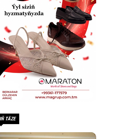
IŇ TÄZE