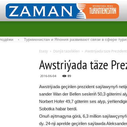
и
·
Туркменистан и Япония развивают связи в сфере туризма
·
Esasy
Dünýä täzelikleri
Awst­ri­ýa­da tä­ze Pre­zi­dent
Awst­ri­ýa­da tä­ze Pre
2016-06-04
89
Awst­ri­ýa­da ge­çi­ri­len pre­zi­dent saý­la­wy­nyň ne­ti­je
san­der Wan der Bel­len ses­le­riň 50,3 gö­te­ri­mi al
Nor­bert Ho­fer 49,7 gö­te­rim ses alyp, ýeň­len­di­gi­n
So­bot­ka ha­bar ber­di.
Onuň aýt­ma­gy­na gö­rä, 6,3 mil­li­on saý­law­çy­nyň 72
dy. 24-nji ap­rel­de ge­çi­ri­len saý­law­da Alek­san­