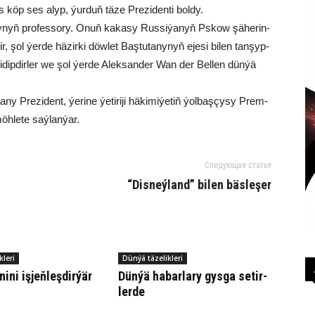
s köp ses alyp, ýur­duň tä­ze Pre­zi­den­ti bold­y.
­nyň pro­fes­so­ry. Onuň ka­ka­sy Rus­si­ýa­nyň Pskow şä­he­rin­
ir, şol ýer­de hä­zir­ki döw­let Baş­tu­ta­ny­nyň eje­si bi­len tan­şyp­
i­dip­dir­ler we şol ýer­de Alek­san­der Wan der Bel­len dün­ýä
a­ny Pre­zi­dent, ýe­ri­ne ýe­ti­ri­ji hä­ki­mi­ýe­tiň ýol­baş­çy­sy Prem­
möh­le­te saý­lan­ýar.
Следующая статья
“Dis­neý­land” bilen bäs­leşer
kleri
Dünýä täzelikleri
­ni iş­jeň­leş­dir­ýär
Dün­ýä ha­bar­la­ry gys­ga se­tir­
ler­de