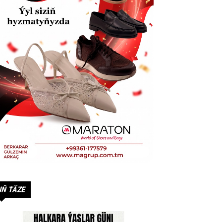
IŇ TÄZE