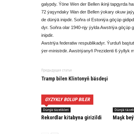
ga­lyp­dy. Ýö­ne Wen der Bel­len ikin­ji tap­gyr­da ha
72 ýa­şyn­da­ky Wan der Bel­len ýo­ka­ry okuw ja­ýy
de dün­ýä inip­dir. Soň­ra ol Es­to­ni­ýa gö­çüp gi­dip­d
dyr. Soň­ra olar 1940-njy ýyl­da Awst­ri­ýa gö­çüp g
inip­dir.
Awst­ri­ýa fe­de­ra­tiw res­pub­li­ka­dyr. Ýur­duň baş­tu­t
ýer-mi­nistr­dir. Awst­ri­ýa­nyň Pre­zi­den­ti 6 ýyl­lyk 
Предыдущая статья
Tramp bi­len Klin­to­nyň bäs­deşi
GYZYKLY BOLUP BILER
Dünýä täzelikleri
Dünýä täzeli
Re­kord­lar ki­ta­by­na gi­ri­zil­di
Maşk beý­ni