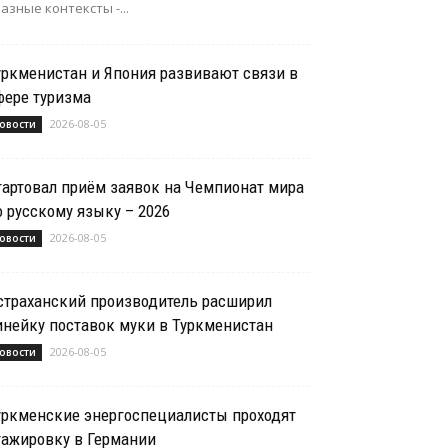
азные контексты -...
уркменистан и Япония развивают связи в
фере туризма
2026-08-05
овости
тартовал приём заявок на Чемпионат мира
о русскому языку – 2026
2026-08-05
овости
страханский производитель расширил
инейку поставок муки в Туркменистан
2026-08-05
овости
уркменские энергоспециалисты проходят
тажировку в Германии