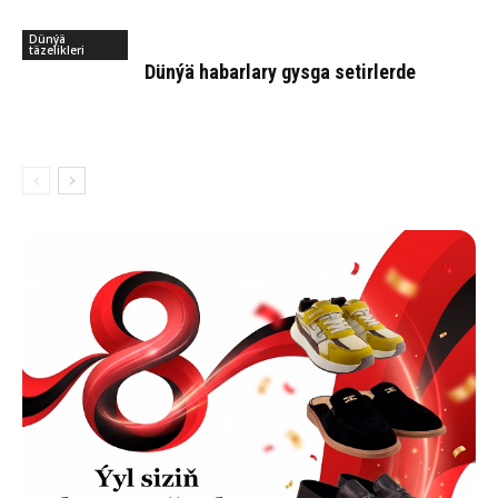
Dünýä
täzelikleri
Dün­ýä ha­bar­la­ry gys­ga se­tir­ler­de