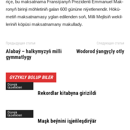
ri­çe, bu mak­sat­na­ma Fran­si­ýa­nyň Pre­zi­den­ti Em­ma­nu­el Mak­
ro­nyň bi­rin­ji möh­le­ti­niň ga­lan 600 gü­nü­ne ni­ýet­le­nen­dir. Hö­kü­
me­tiň mak­sat­na­ma­sy yg­lan edi­len­den soň, Mil­li Mej­li­siň we­kil­
le­ri­niň kö­pü­si mak­sat­na­ma­ny ma­kul­la­dy.
Предыдущая статья
Следующая статья
Alabaý – halkymyzyň milli
Wo­do­rod ýan­gyç­ly ot­ly
gymmatlygy
GYZYKLY BOLUP BILER
Dünýä
täzelikleri
Re­kord­lar ki­ta­by­na gi­ri­zil­di
Dünýä
täzelikleri
Maşk beý­ni­ni iş­jeň­leş­dir­ýär