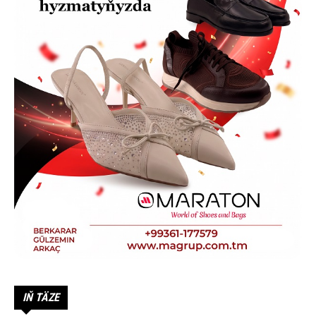
IŇ TÄZE