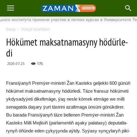
института приняли участие в летних курсах в Университете Tenaga
Esasy
Dünýä täzelikleri
Hö­kü­met mak­sat­na­ma­sy­ny hö­dür­le­
di
2020-07-25
175
Fran­si­ýa­nyň Prem­ýer-mi­nist­ri Žan Kas­teks gel­jek­ki 600 gü­nüň
hö­kü­met mak­sat­na­ma­sy­ny hö­dür­le­di. Tä­ze fran­suz hö­kü­me­ti
yk­dy­sa­dy­ýe­ti di­kelt­mä­ge, ýaş nes­le kö­mek et­mä­ge we mil­li
se­na­gat­da da­şa­ry ýurt tä­si­ri­ni azalt­ma­ga ün­sü­ni gö­nük­di­rer.
Bu ba­ra­da Fran­si­ýa­nyň tä­ze bel­le­nen Prem­ýer-mi­nist­ri Žan
Kas­teks Mil­li Mej­li­siň (par­la­men­tiň aşa­ky pa­la­ta­sy) de­pu­tat­la­
ry­nyň öňün­de eden çy­ky­şyn­da aýt­dy. Sy­ýa­sy syn­çy­la­ryň pi­ki­