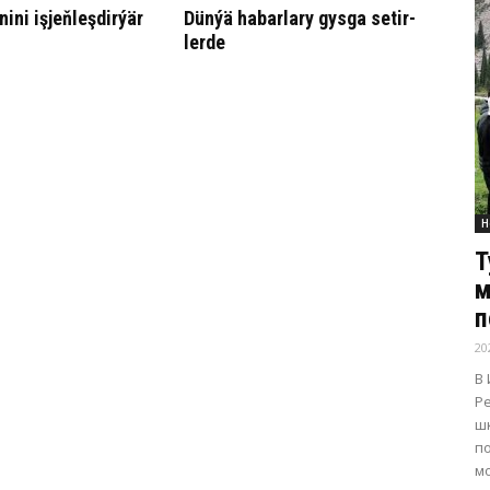
­ni iş­jeň­leş­dir­ýär
Dün­ýä ha­bar­la­ry gys­ga se­tir­
ler­de
Н
Т
м
п
20
В
Р
ш
п
м