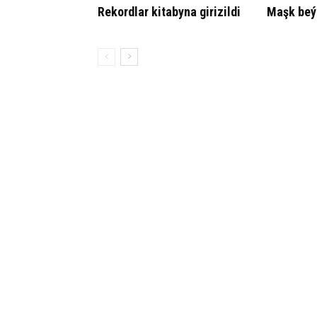
Re­kord­lar ki­ta­by­na gi­ri­zil­di
Maşk beý­ni