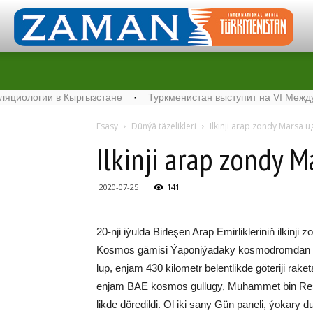
огии в Кыргызстане
·
Туркменистан выступит на VI Международ
Esasy
Dünýä täzelikleri
Il­kin­ji arap zon­dy Mar­sa u
Il­kin­ji arap zon­dy M
2020-07-25
141
20-nji iýulda Bir­le­şen Arap Emir­lik­le­ri­niň il­kin
Kosmos gämisi Ýa­po­ni­ýa­daky kosmodromdan H-IIA g
lup, en­jam 430 ki­lo­metr be­lent­lik­de gö­te­ri­ji ra­k
en­jam BAE kos­mos gul­lu­gy, Mu­ham­met bin Re­şid
lik­de dö­re­dil­di. Ol iki sa­ny Gün pa­ne­li, ýo­ka­ry d