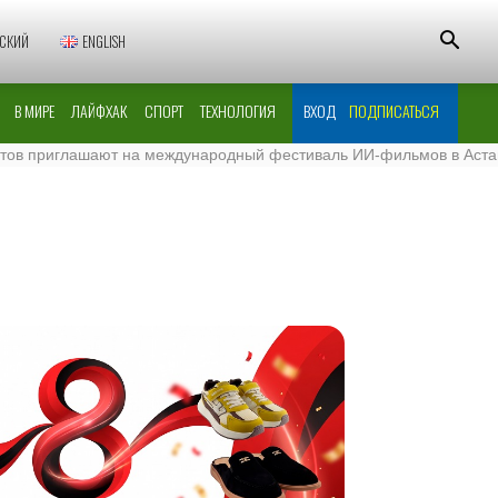
СКИЙ
ENGLISH
В МИРЕ
ЛАЙФХАК
СПОРТ
ТЕХНОЛОГИЯ
ВХОД
ПОДПИСАТЬСЯ
риглашают на международный фестиваль ИИ-фильмов в Астане
·