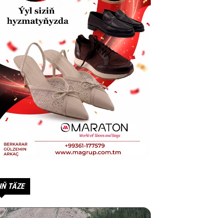
IŇ TÄZE