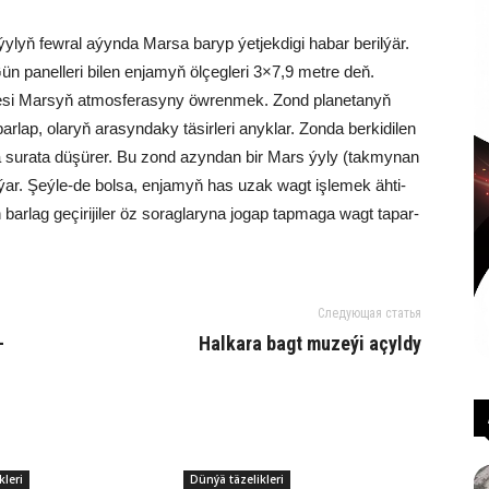
 few­ral aýyn­da Mar­sa ba­ryp ýet­jek­di­gi ha­bar be­ril­ýär.
pa­nel­le­ri bi­len en­ja­myň öl­çeg­le­ri 3×7,9 met­re deň.
si Mar­syň at­mos­fe­ra­sy­ny öw­ren­mek. Zond pla­ne­ta­nyň
ar­lap, ola­ryň ara­syn­da­ky tä­sir­le­ri anyk­lar. Zon­da ber­ki­di­len
a su­ra­ta dü­şü­rer. Bu zond azyndan bir Mars ýy­ly (tak­my­nan
yl­ýar. Şeý­le-de bol­sa, en­ja­myň has uzak wagt iş­le­mek äh­ti­
ar­lag ge­çi­ri­ji­ler öz so­rag­la­ry­na jo­gap tap­ma­ga wagt ta­par­
Следующая статья
­
Hal­ka­ra bagt mu­ze­ýi açyl­dy
kleri
Dünýä täzelikleri