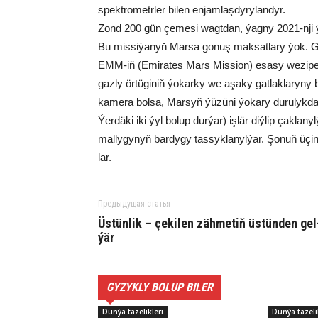
spekt­ro­metr­ler bi­len en­jam­laş­dy­ry­lan­dyr.
Zon­d 200 gün çemesi wagtdan, ýagny 2021-nji ýy­lyň
Bu mis­si­ýa­nyň Mar­sa go­nuş mak­sat­la­ry ýok. Gün 
EMM-iň (Emi­ra­tes Mars Mis­si­on) esa­sy we­zi­pe­
gaz­ly ör­tü­gi­niň ýo­kar­ky we aşa­ky gat­lak­la­ry­ny b
ka­me­ra bol­sa, Mar­syň ýü­zü­ni ýo­ka­ry durulykd
Ýe­rdäki iki ýy­l bolup durýar) iş­lär diý­lip çak­la­n
mal­ly­gy­nyň bar­dy­gy tas­syk­la­nyl­ýar. Şo­nuň üçin b
lar.
Предыдущая статья
Üs­tün­lik – çe­ki­len zäh­me­tiň üs­tün­den gel
ýär
GYZYKLY BOLUP BILER
Dünýä täzelikleri
Dünýä täzeli