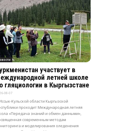
овости
уркменистан участвует в
еждународной летней школе
о гляциологии в Кыргызстане
26-08-07
 Иссык-Кульской области Кыргызской
еспублики проходит Международная летняя
кола «Передача знаний и обмен данными»,
освященная современным методам
ониторинга и моделирования оледенения