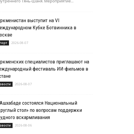
нутреннего Тянь-Шаня. Мероприятие...
уркменистан выступит на VI
еждународном Кубке Ботвинника в
оскве
2026-08-07
порт
уркменских специалистов приглашают на
еждународный фестиваль ИИ-фильмов в
стане
2026-08-07
овости
 Ашхабаде состоялся Национальный
круглый стол» по вопросам поддержки
рудного вскармливания
2026-08-06
овости