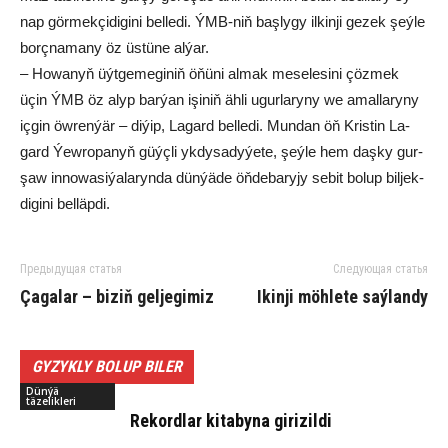
nap gör­mek­çi­di­gi­ni bel­le­di. ÝMB-niň baş­ly­gy il­kin­ji ge­zek şeý­le
borç­na­ma­ny öz üs­tü­ne al­ýar.
– Ho­wa­nyň üýt­ge­me­gi­niň öňü­ni al­mak me­se­le­si­ni çöz­mek
üçin ÝMB öz alyp bar­ýan işi­niň äh­li ugur­la­ry­ny we amal­la­ry­ny
iç­gin öw­ren­ýär – di­ýip, La­gard bel­le­di. Mun­dan öň Kris­tin La­
gard Ýew­ro­pa­nyň güýç­li yk­dy­sa­dy­ýe­te, şeý­le hem daş­ky gur­
şaw in­no­wa­si­ýa­la­ryn­da dün­ýä­de öň­de­ba­ry­jy se­bit bo­lup bil­jek­
di­gi­ni bel­läp­di.
Предыдущая статья
Следующая статья
Ça­ga­lar – bi­ziň gel­je­gi­miz
Ikinji möhlete saýlandy
GYZYKLY BOLUP BILER
Dünýä
täzelikleri
Re­kord­lar ki­ta­by­na gi­ri­zil­di