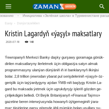
нию
·
Инициатива «Зелёная школа» в Туркменистане расширяет
Esasy
Dünýä täzelikleri
Kris­tin La­gar­dyň «ýa­şyl» mak­sat­la­ry
2020-07-18
148
Ýew­ro­pa­nyň Mer­ke­zi Ban­ky daş­ky gur­şa­wy go­ra­ma­ga gö­nük­
di­ri­len mak­sat­la­ry­ny iler­let­mek üçin ob­li­ga­si­ýa sa­tyn al­mak
prog­ram­ma­sy­ny ulan­ýan dün­ýä­niň iň iri bank­la­rynyň il­kin­ji­si
bo­lar. 2,8 tril­li­on ýew­ro­dan yba­rat pul se­riş­de­le­ri­niň «ýa­şyl» öz­
ge­riş­lik üçin taýýardygy­ny aý­dan ÝMB-niň baş­ly­gy Kris­tin La­
gard bu mak­sa­da ýet­mek üçin ug­ruk­dy­ry­jy iş­le­riň göz­den ge­
çi­ril­jek­di­gi­ni bel­le­di. Ol Be­ýik Bri­ta­ni­ýa­nyň «Fi­nan­sal Taýms»
ga­ze­ti­ne be­ren in­terw­ýu­syn­da ho­wa­nyň üýt­ge­me­gi­niň ýa­ra­
maz tä­sir­le­ri­ne gar­şy gö­reş­de äh­li müm­kin bo­lan usul­la­ry sy­