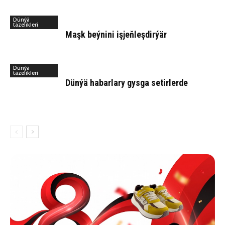
Dünýä
täzelikleri
Maşk beý­ni­ni iş­jeň­leş­dir­ýär
Dünýä
täzelikleri
Dün­ýä ha­bar­la­ry gys­ga se­tir­ler­de