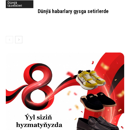
Dünýä
täzelikleri
Dün­ýä ha­bar­la­ry gys­ga se­tir­ler­de