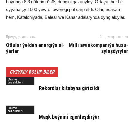
bo­ýun­ça 8,3 gö­te­rim ösüş dep­gi­ni ga­za­nyl­dy. Or­ta­ça, her bir
sy­ýa­hat­çy 1000 ýew­ro tö­we­re­gi pul sarp et­di. Olar, esa­san
hem, Ka­ta­lo­ni­ýa­da, Ba­le­ar we Ka­nar ada­la­ryn­da dynç al­dy­lar.
Предыдущая статья
Следующая статья
Ot­lu­lar ýel­den ener­gi­ýa al­
Mil­li awia­kom­pa­ni­ýa hu­su­
ýar­lar
sy­laş­dy­ry­lar
GYZYKLY BOLUP BILER
Dünýä
täzelikleri
Re­kord­lar ki­ta­by­na gi­ri­zil­di
Dünýä
täzelikleri
Maşk beý­ni­ni iş­jeň­leş­dir­ýär