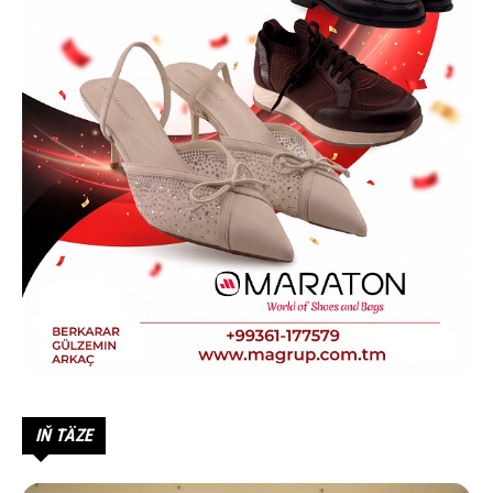
IŇ TÄZE