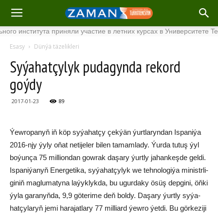
института приняли участие в летних курсах в Университете Tenaga
Esasy
Dünýä täzelikleri
Sy­ýa­hat­çy­lyk pu­da­gyn­da re­kord
goýdy
2017-01-23
89
Ýew­ro­pa­nyň iň köp sy­ýa­hat­çy çek­ýän ýurt­la­ryn­dan Is­pa­ni­ýa
2016-njy ýy­ly oňat ne­ti­je­ler bi­len ta­mam­la­dy. Ýur­da tu­tuş ýyl
bo­ýun­ça 75 mil­li­on­dan gow­rak da­şa­ry ýurtly ja­han­keş­de­ gel­di.
Is­pa­ni­ýa­nyň Ener­ge­ti­ka, sy­ýa­hat­çy­lyk we teh­no­lo­gi­ýa mi­nistr­li­
gi­niň mag­lu­ma­ty­na la­ýyk­lyk­da, bu ugur­da­ky ösüş dep­gi­ni, öň­ki
ýy­la ga­ra­nyň­da, 9,9 gö­te­ri­me deň bol­dy. Da­şa­ry ýurt­ly sy­ýa­
hat­çy­la­ryň je­mi ha­ra­jat­la­ry 77 mil­liard ýew­ro ýetdi. Bu gör­ke­zi­ji