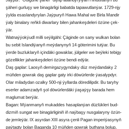
şä­he­ri gur­lu­şy we bi­na­gär­li­gi ba­bat­da ta­pa­wut­lan­ýar. 1729-njy
ýyl­da esas­lan­dy­ry­lan Jaý­pu­ryň Ha­wa Ma­hal we Bir­la Man­dir
ýa­ly bi­na­la­ry reňk­li di­war­la­ry bi­len ja­han­keş­de­le­ri özün­e çek­
ýär.
Wat­naý­ýok­ýudl mil­li se­ýil­gä­hi: Çä­gin­de on sa­ny wul­kan bo­lan
bu se­bit Is­lan­di­ýa­nyň meý­da­ny­nyň 14 gö­te­ri­mi­ni tutýar. Bu
ýer­de buz­luk­la­ryň için­dä­ki go­wak­lar, jül­ge­ler we beý­le­ki te­bi­gy
gö­zel­lik­ler ja­han­keş­de­le­ri özü­ne ben­di ed­ýär.
Daş gap­lar: Lao­syň de­mir­ga­zy­gyn­da­ky düz meý­dan­da­ky 2
müň­den gow­rak daş­ gaplar ga­ty ir­ki dö­wür­ler­de ýa­sa­lyp­dyr.
Olar mi­la­dy­dan ozal­ky 500-nji ýyl­lar­da dö­re­di­lip­dir. Bu ta­ry­hy
eser­ler adam­za­dyň şol dö­wür­ler­dä­ki ýa­şaý­şy ba­ra­da hem
mag­lu­mat ber­ýär.
Ba­gan: Mýan­ma­nyň mu­kad­des ha­sap­lan­ýan düz­lük­le­ri bud­
diz­miň sun­gat we bi­na­gär­li­giniň iň naý­ba­şy nus­ga­la­ry­ny özün­
de jem­le­ýär. IX asyr­dan XIII asy­ra çen­li Pa­gan im­pe­ri­ýa­sy­nyň
paý­tag­ty bo­lan Ba­gan­da 10 müň­den gow­rak but­ha­na bo­lup,