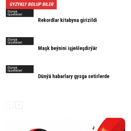
GYZYKLY BOLUP BILER
Dünýä
täzelikleri
Re­kord­lar ki­ta­by­na gi­ri­zil­di
Dünýä
täzelikleri
Maşk beý­ni­ni iş­jeň­leş­dir­ýär
Dünýä
täzelikleri
Dün­ýä ha­bar­la­ry gys­ga se­tir­ler­de