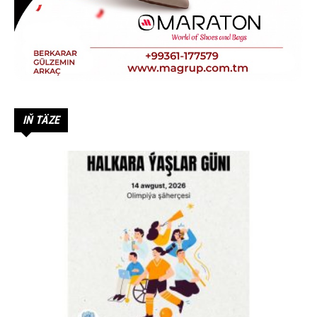
IŇ TÄZE