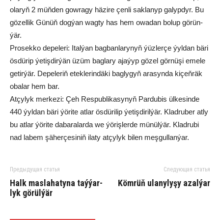
ola­ryň 2 müň­den gow­ra­gy hä­zi­re çen­li sak­la­nyp ga­lyp­dyr. Bu
gö­zel­lik Gü­nüň dog­ýan wag­ty has hem owa­dan bo­lup gö­rün­
ýär.
Pro­sek­ko de­pe­le­ri: Ital­ýan bag­ban­la­ry­nyň ýüz­ler­çe ýyl­dan bä­ri
ös­dü­rip ýe­tiş­dir­ýän üzüm bag­la­ry aja­ýyp gö­zel gör­nü­şi eme­le
ge­tir­ýär. De­pe­le­riň etek­le­rin­dä­ki bag­ly­gyň ara­syn­da ki­çeň­räk
oba­lar hem bar.
At­çy­lyk mer­ke­zi: Çeh Res­pub­li­ka­sy­nyň Par­du­bis ül­ke­sin­de
440 ýyl­dan bä­ri ýö­ri­te at­lar ös­dü­ri­lip ýe­tiş­di­ril­ýär. Klad­ru­ber at­ly
bu at­lar ýö­ri­te da­ba­ra­lar­da we ýö­riş­ler­de mü­nül­ýär. Klad­ru­bi
nad la­bem şä­her­çe­si­niň ila­ty at­çy­lyk bi­len meş­gul­lan­ýar.
Предыдущая статья
Следующая статья
Halk mas­la­ha­ty­na taý­ýar­
Kö­mrüň ula­ny­ly­şy azal­ýar
lyk gö­rül­ýär