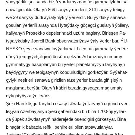
ýa­dy­gär­lik, şol san­da bi­ziň ýur­du­myz­dan üç gym­mat­lyk bu sa­
na­wa gi­ri­zil­di. Ola­ryň 869 sa­ny­sy me­de­ni, 213 sa­ny­sy te­bi­gy
we 39 sa­ny­sy dür­li aý­ra­tyn­lyk­ly ýer­ler­dir. Bu ýyl­da­ky sa­na­wa
go­şu­lan ýer­le­riň ara­syn­da Hy­taý­da­ky gö­çeg­çi guş­la­ryň ýol­la­ry,
Ita­li­ýa­nyň Pro­sek­ko de­pe­le­rin­dä­ki üzüm bag­la­ry, Bir­le­şen Pa­
ty­şa­lyk­da­ky Jod­rell Bank ob­ser­wa­to­ri­ýa­sy ýa­ly ýer­ler bar. ÝU­
NES­KO şeý­le sa­na­wy taý­ýar­la­mak bi­len bu gym­mat­ly ýer­le­re
dün­ýä jem­gy­ýet­çi­li­gi­niň ün­sü­ni çek­ýär. Adam­za­dyň umu­my
gym­mat­ly­gy ha­sap­lan­ýan bu ýer­ler pla­ne­ta­my­zyň ta­ry­hy­nyň
baý­dy­gy­ny we te­bi­ga­ty­nyň köp­dür­lü­di­gi­ni gör­kez­ýär. Sy­ýa­hat­
çy­lyk ne­şir­le­ri sa­na­wa gi­ri­zi­len tä­ze ýer­ler ba­ra­da gi­ňiş­le­ýin
mag­lu­mat ber­ýär. Ola­ryň kä­bi­ri ba­ra­da gys­ga­ça mag­lu­ma­ty
dyk­ga­ty­ňy­za ýe­tir­ýä­ris.
Şe­ki Han köş­gi: Ta­ryh­da esa­sy söw­da ýol­la­ry­nyň ug­run­da ýer­
leş­ýän Azer­baý­ja­nyň Şe­ki şä­he­rin­dä­ki bu bi­na 1700-nji ýyl­lar­
da ýü­pek söw­da­sy­nyň nä­de­re­je­de ösen­di­gi­ni gör­kez­ýär. Bi­na
bi­na­gär­lik ba­bat­da reňk­li pen­ji­re­le­ri bi­len ta­pa­wut­lan­ýar.
Jaý­pur: “Gül­gü­ne şä­her” diý­lip at­lan­dy­ryl­ýan Hin­dis­ta­nyň bu