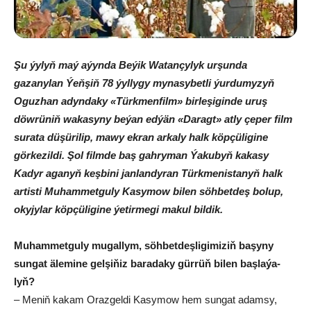
Şu ýylyň maý aýynda Beýik Watançylyk urşunda
gazanylan Ýeňşiň 78 ýyllygy mynasybetli ýurdumyzyň
Oguzhan adyndaky «Türkmenfilm» birleşiginde uruş
döwrüniň wakasyny beýan edýän «Daragt» atly çeper film
surata düşürilip, mawy ekran arkaly halk köpçüligine
görkezildi. Şol filmde baş gahryman Ýakubyň kakasy
Kadyr aganyň keşbini janlandyran Türkmenistanyň halk
artisti Muhammetguly Kasymow bilen söhbetdeş bolup,
okyjylar köpçüligine ýetirmegi makul bildik.
Mu­ham­met­gu­ly mu­gal­lym, söh­bet­deş­li­gi­mi­ziň ba­şy­ny
sun­gat äle­mi­ne gel­şi­ňiz ba­ra­da­ky gür­rüň bi­len baş­la­ýa­
lyň?
– Me­niň ka­kam Oraz­gel­di Ka­sy­mow hem sun­gat adam­sy,