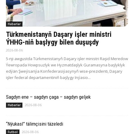
Habarlar
Türkmenistanyň Daşary işler ministri
ÝHHG-niň başlygy bilen duşuşdy
2026-08-06
5-nji awgustda Türkmenistanyň Daşary işler ministri Raşid Meredow
Ýewropada Howpsuzlyk we Hyzmatdaşlyk Guramasyna başlyklyk
edýän Şweýsariýa Konfederasiýasynyň wise-prezidenti, Daşary
işler federal departamentiniň başlygy Inýasio...
Sagdyn ene – sagdyn çaga – sagdyn geljek
2026-08-06
Habarlar
“Nýukasl” tälimçisini täzeledi
2026-08-06
Futbol