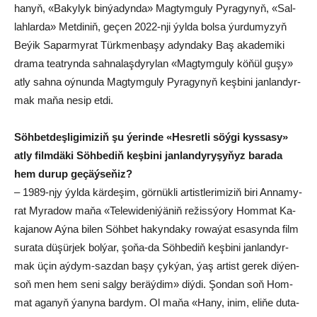
ha­nyň, «Ba­ky­lyk bin­ýa­dyn­da» Mag­tym­gu­ly Py­ra­gy­nyň, «Sal­
lah­lar­da» Met­di­niň, ge­çen 2022-nji ýyl­da bol­sa ýur­du­my­zyň
Beýik Sa­par­my­rat Türk­men­ba­şy adyn­da­ky Baş aka­de­mi­ki
dra­ma te­at­ryn­da sah­na­laş­dy­ry­lan «Mag­tym­gu­ly kö­ňül gu­şy»
at­ly sah­na oý­nun­da Mag­tym­gu­ly Py­ra­gy­nyň keş­bi­ni jan­lan­dyr­
mak ma­ňa ne­sip et­di.
Söh­bet­deş­li­gi­mi­ziň şu ýe­rin­de «Hes­ret­li söý­gi kys­sa­sy»
at­ly film­dä­ki Söh­be­diň keş­bi­ni jan­lan­dy­ry­şy­ňyz ba­ra­da
hem du­rup ge­çäý­se­ňiz?
– 1989-njy ýyl­da kär­de­şim, gör­nük­li ar­tist­le­ri­mi­ziň bi­ri An­na­my­
rat My­ra­dow ma­ňa «Te­le­wi­de­ni­ýä­niň re­žiss­ýo­ry Hom­mat Ka­
ka­ja­now Aý­na bi­len Söh­bet ha­kyn­da­ky ro­wa­ýat esasynda film
su­ra­ta dü­şür­jek bol­ýar, şo­ňa-da Söh­be­diň keş­bi­ni jan­lan­dyr­
mak üçin aý­dym-saz­dan ba­şy çyk­ýan, ýaş ar­tist ge­rek di­ýen­
soň men hem se­ni sal­gy be­räý­dim» diý­di. Şon­dan soň Hom­
mat aga­nyň ýa­ny­na bar­dym. Ol ma­ňa «Ha­ny, inim, eli­ňe du­ta­