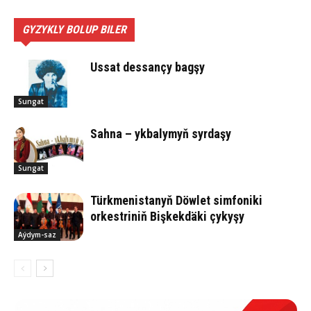
GYZYKLY BOLUP BILER
Ussat des­san­çy bag­şy
Sungat
Sahna – ykbalymyň syrdaşy
Sungat
Türkmenistanyň Döwlet simfoniki
orkestriniň Bişkekdäki çykyşy
Aýdym-saz