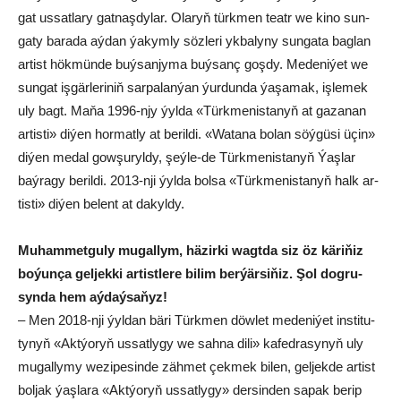
gat us­sat­la­ry gat­naş­dy­lar. Ola­ryň türk­men teatr we ki­no sun­
ga­ty ba­ra­da aý­dan ýa­kym­ly söz­le­ri yk­ba­ly­ny sun­ga­ta bag­lan
ar­tist hök­mün­de buý­san­jy­ma buý­sanç goş­dy. Me­de­ni­ýet we
sun­gat iş­gär­le­ri­niň sar­pa­lan­ýan ýur­dun­da ýa­şa­mak, iş­le­mek
uly bagt. Ma­ňa 1996-njy ýyl­da «Türk­me­nis­ta­nyň at ga­za­nan
ar­tis­ti» di­ýen hor­mat­ly at be­ril­di. «Wa­ta­na bo­lan söý­gü­si üçin»
di­ýen me­dal gow­şu­ryl­dy, şeý­le-de Türk­me­nis­ta­nyň Ýaş­lar
baý­ra­gy be­ril­di. 2013-nji ýyl­da bol­sa «Türk­me­nis­ta­nyň halk ar­
tis­ti» di­ýen be­lent at da­kyl­dy.
Mu­ham­met­gu­ly mu­gal­lym, hä­zir­ki wagt­da siz öz kä­ri­ňiz
bo­ýun­ça gel­jek­ki ar­tist­le­re bi­lim ber­ýär­si­ňiz. Şol dog­ru­
syn­da hem aý­daý­sa­ňyz!
– Men 2018-nji ýyl­dan bä­ri Türk­men döw­let me­de­ni­ýet ins­ti­tu­
ty­nyň «Akt­ýo­ryň us­sat­ly­gy we sah­na di­li» ka­fed­ra­sy­nyň uly
mu­gal­ly­my we­zi­pe­sin­de zäh­met çek­mek bi­len, gel­jek­de ar­tist
bol­jak ýaş­la­ra «Akt­ýo­ryň us­sat­ly­gy» der­sin­den sa­pak be­rip