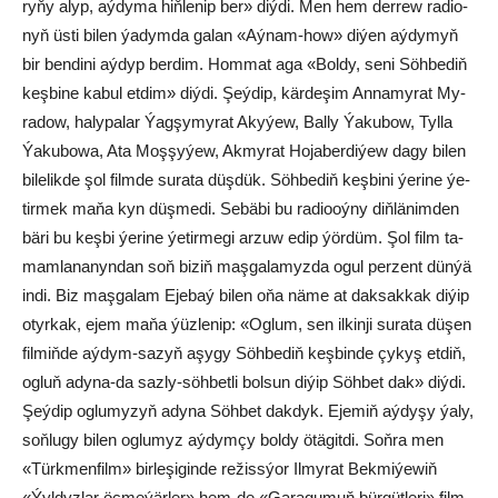
ry­ňy alyp, aý­dy­ma hiň­le­nip ber» diý­di. Men hem der­rew ra­dio­
nyň üs­ti bi­len ýa­dym­da ga­lan «Aý­nam-how» di­ýen aý­dy­myň
bir ben­di­ni aý­dyp ber­dim. Hom­mat aga «Bol­dy, se­ni Söh­be­diň
keş­bi­ne ka­bul et­dim» diý­di. Şeý­dip, kär­de­şim An­na­my­rat My­
ra­dow, ha­ly­pa­lar Ýag­şy­my­rat Aky­ýew, Bal­ly Ýa­ku­bow, Tyl­la
Ýa­ku­bo­wa, Ata Moş­şy­ýew, Ak­my­rat Ho­ja­ber­di­ýew da­gy­ bi­len
bi­le­lik­de şol film­de su­ra­ta düş­dük. Söh­be­diň keş­bi­ni ýe­ri­ne ýe­
tir­mek ma­ňa kyn düş­me­di. Se­bä­bi bu ra­diooý­ny diň­lä­nim­den
bä­ri bu keş­bi ýe­ri­ne ýe­tir­me­gi ar­zuw edip ýör­düm. Şol film ta­
mam­la­na­nyn­dan soň bi­ziň maş­ga­la­myz­da ogul per­zent dün­ýä
in­di. Biz maş­ga­lam Eje­baý bi­len oňa nä­me at dak­sak­kak di­ýip
otyr­kak, ejem ma­ňa ýüz­le­nip: «Og­lum, sen il­kin­ji su­ra­ta dü­şen
fil­miň­de aý­dym-sa­zyň aşy­gy Söh­be­diň keş­bin­de çy­kyş et­diň,
og­luň ady­na-da saz­ly-söh­bet­li bol­sun di­ýip Söh­bet dak» diý­di.
Şeý­dip og­lu­my­zyň ady­na Söh­bet dak­dyk. Eje­miň aý­dy­şy ýa­ly,
soň­lu­gy bi­len og­lu­myz aý­dym­çy bol­dy ötä­git­di. Soň­ra men
«Türk­men­film» bir­le­şi­gin­de re­žiss­ýor Il­my­rat Bek­mi­ýe­wiň
«Ýyl­dyz­lar öç­me­ýär­ler» hem-de «Ga­ra­gu­muň bür­güt­le­ri» film­