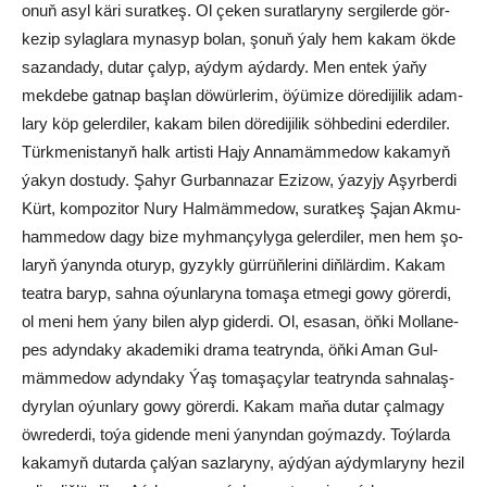
onuň as­yl kä­ri su­rat­keş. Ol çe­ken su­rat­la­ry­ny ser­gi­ler­de gör­
ke­zip sy­lag­la­ra my­na­syp bo­lan, şo­nuň ýa­ly hem ka­kam ök­de
sa­zan­da­dy, du­tar­ ça­lyp, aý­dym aý­dar­dy. Men en­tek ýa­ňy
mek­de­be gat­nap baş­lan dö­wür­le­rim, öýü­mi­ze dö­re­di­ji­lik adam­
la­ry köp ge­ler­di­ler, ka­kam bi­len dö­re­di­ji­lik söh­be­di­ni eder­di­ler.
Türk­me­nis­ta­nyň halk ar­tis­ti Ha­jy An­na­mäm­me­dow ka­ka­myň
ýa­kyn dos­tu­dy. Şa­hyr Gur­ban­na­zar Ezi­zow, ýa­zy­jy Aşyr­ber­di
Kürt, kom­po­zi­tor Nu­ry Hal­mäm­me­dow, su­rat­keş Şa­jan Ak­mu­
ham­me­dow da­gy bi­ze myh­man­çy­ly­ga ge­ler­di­ler, men hem şo­
la­ryň ýa­nyn­da otu­ryp, gy­zyk­ly gür­rüň­le­ri­ni diň­lär­dim. Ka­kam
te­at­ra ba­ryp, sah­na oýun­la­ry­na to­ma­şa et­me­gi go­wy gö­rer­di,
ol me­ni hem ýa­ny bi­len alyp gi­der­di. Ol, esa­san, öň­ki Mol­la­ne­
pes adyn­da­ky aka­de­mi­ki dra­ma te­at­ryn­da, öň­ki Aman Gul­
mäm­me­dow adyn­da­ky Ýaş to­ma­şa­çy­lar te­at­ryn­da sah­na­laş­
dy­ry­lan oýun­la­ry go­wy gö­rer­di. Ka­kam ma­ňa du­tar çal­ma­gy
öw­re­der­di, to­ýa gi­den­de me­ni ýa­nyn­dan goý­maz­dy. Toý­lar­da
ka­ka­myň du­tar­da çal­ýan saz­la­ry­ny, aýd­ýan aý­dym­la­ry­ny he­zil