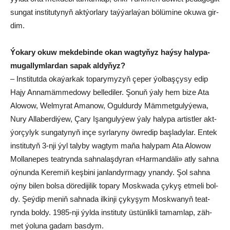
sun­gat ins­ti­tu­ty­nyň akt­ýor­la­ry taý­ýar­la­ýan bö­lü­mi­ne oku­wa gir­
dim.
Ýo­ka­ry okuw mek­de­bin­de okan wag­ty­ňyz haý­sy ha­ly­pa-
mu­gal­lym­lar­dan sa­pak al­dy­ňyz?
– Ins­ti­tut­da oka­ýar­kak to­pa­ry­myzyň çe­per ýol­baş­çy­sy edip
Ha­jy An­na­mäm­me­do­wy bel­le­di­ler. Şo­nuň ýa­ly hem bi­ze Ata
Alo­wow, Wel­my­rat Ama­now, Ogul­dur­dy Mäm­met­gu­ly­ýe­wa,
Nu­ry Al­la­ber­di­ýew, Ça­ry Işan­gu­ly­ýew ýaly ha­ly­pa ar­tist­ler akt­
ýor­çy­lyk sun­ga­ty­nyň in­çe syr­la­ry­ny öw­re­dip baş­la­dy­lar. En­tek
ins­ti­tu­tyň 3-nji ýyl ta­ly­by wag­tym ma­ňa ha­ly­pam Ata Alo­wow
Mol­la­ne­pes te­at­ryn­da sah­na­laş­dy­ran «Har­mandä­li» at­ly sah­na
oý­nun­da Ke­re­miň keş­bi­ni jan­lan­dyr­ma­gy ynan­dy. Şol sah­na
oý­ny bi­len bol­sa dö­re­di­ji­lik to­pa­ry Mosk­wa­da çy­kyş et­me­li bol­
dy. Şeý­dip me­niň sah­na­da il­kin­ji çy­ky­şym Mosk­wa­nyň te­at­
ryn­da bol­dy. 1985-nji ýyl­da ins­ti­tu­ty üs­tün­lik­li ta­mam­lap, zäh­
met ýo­lu­na ga­dam bas­dym.