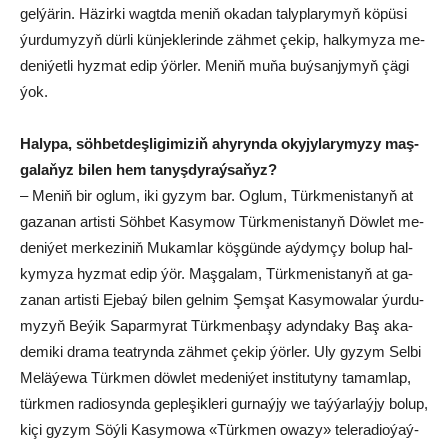
gel­ýä­rin. Hä­zir­ki wagt­da me­niň oka­dan ta­lyp­la­ry­myň kö­pü­si
ýur­du­my­zyň dür­li kün­jek­le­rin­de zäh­met çe­kip, hal­ky­my­za me­
de­ni­ýet­li hyz­mat edip ýör­ler. Me­niň mu­ňa buý­san­jy­myň çä­gi
ýok.
Ha­ly­pa, söh­bet­deş­li­gi­mi­ziň ahy­ryn­da oky­jy­la­ry­my­zy maş­
ga­la­ňyz bi­len hem ta­nyş­dy­raý­sa­ňyz?
– Me­niň bir og­lum, iki gy­zym bar. Og­lum, Türk­me­nis­ta­nyň at
ga­za­nan ar­tis­ti Söh­bet Ka­sy­mow Türk­me­nis­ta­nyň Döw­let me­
de­ni­ýet mer­ke­zi­niň Mu­kam­lar köş­gün­de aý­dym­çy bo­lup hal­
ky­my­za hyz­mat edip ýör. Maş­ga­lam, Türk­me­nis­ta­nyň at ga­
za­nan ar­tis­ti Eje­baý bi­len gel­nim Şem­şat Ka­sy­mo­wa­lar ýur­du­
my­zyň Be­ýik Sa­par­my­rat Türk­men­ba­şy adyn­da­ky Baş aka­
de­mi­ki dra­ma te­at­ryn­da zäh­met çe­kip ýör­ler. Uly gy­zym Sel­bi
Me­lä­ýe­wa Türk­men döw­let me­de­ni­ýet ins­ti­tu­ty­ny ta­mam­lap,
türk­men ra­dio­syn­da gep­le­şik­le­ri gur­naý­jy we taý­ýar­laý­jy bo­lup,
ki­çi gy­zym Söý­li Ka­sy­mo­wa «Türk­men owa­zy» te­le­ra­dio­ýaý­