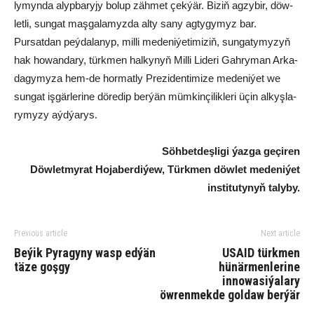
ly­myn­da alyp­ba­ry­jy bo­lup zäh­met çek­ýär. Bi­ziň ag­zy­bir, döw­
let­li, sun­gat maş­ga­la­myz­da al­ty sa­ny ag­ty­gy­myz bar.
Pur­sat­dan peý­da­la­nyp, mil­li me­de­ni­ýe­ti­mi­ziň, sun­ga­ty­my­zyň
hak ho­wan­da­ry, türk­men hal­ky­nyň Mil­li Li­de­ri Gah­ry­man Ar­ka­
da­gy­my­za hem-de hor­mat­ly Pre­zi­den­ti­mi­ze me­de­ni­ýet we
sun­gat iş­gär­le­ri­ne dö­redip ber­ýän müm­kin­çi­lik­le­ri üçin al­kyş­la­
ry­my­zy aýd­ýa­rys.
Söh­bet­deş­li­gi ýaz­ga ge­çi­ren
Döw­let­my­rat Ho­ja­ber­di­ýew, Türk­men döw­let me­de­ni­ýet
ins­ti­tu­ty­nyň ta­ly­by.
Previous article
Next article
Be­ýik Py­ra­gy­ny wasp ed­ýän
USAID türkmen
tä­ze goş­gy
hünärmenlerine
innowasiýalary
öwrenmekde goldaw berýär