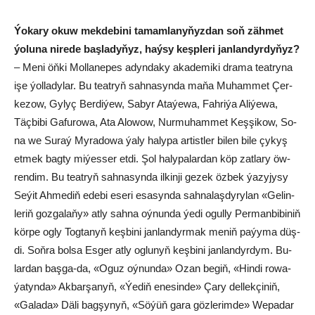
Ýo­ka­ry okuw mek­de­bi­ni ta­mam­la­ny­ňyz­dan soň zäh­met
ýo­lu­na ni­re­de baş­la­dy­ňyz, haý­sy keşp­le­ri jan­lan­dyr­dy­ňyz?
– Me­ni öň­ki Mol­la­ne­pes adyn­da­ky aka­de­mi­ki dra­ma te­at­ry­na
işe ýol­la­dy­lar. Bu te­at­ryň sah­na­syn­da ma­ňa Mu­ham­met Çer­
ke­zow, Gy­lyç Ber­di­ýew, Sa­byr Ata­ýe­wa, Fah­ri­ýa Ali­ýe­wa,
Täç­bi­bi Gafu­ro­wa, Ata Alo­wow, Nur­mu­ham­met Keş­şi­kow, So­
na we Su­raý My­ra­do­wa ýaly ha­ly­pa ar­tist­ler bi­len bi­le çy­kyş
et­mek bag­ty mi­ýes­ser et­di. Şol ha­ly­pa­lar­dan köp zat­la­ry öw­
ren­dim. Bu te­at­ryň sah­na­syn­da il­kin­ji ge­zek öz­bek ýa­zy­jy­sy
Se­ýit Ah­me­diň ede­bi ese­ri esa­syn­da sah­na­laş­dy­ry­lan «Ge­lin­
le­riň goz­ga­la­ňy» at­ly sah­na oý­nun­da ýe­di ogul­ly Per­man­bi­bi­niň
kör­pe og­ly Tog­ta­nyň keş­bi­ni jan­lan­dyr­mak me­niň pa­ýy­ma düş­
di. Soň­ra bol­sa Es­ger at­ly og­lu­nyň keş­bi­ni jan­lan­dyr­dym. Bu­
lar­dan baş­ga-da, «Oguz oý­nun­da» Ozan be­giň, «Hin­di ro­wa­
ýa­tyn­da» Ak­bar­şa­nyň, «Ýe­diň ene­sin­de» Ça­ry del­lek­çi­niň,
«Ga­la­da» Dä­li bag­şy­nyň, «Sö­ýüň ga­ra göz­le­rim­de» We­pa­dar