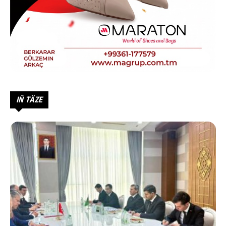
IŇ TÄZE