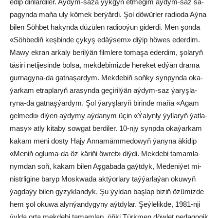
edip diň­lär­di­ler. Aý­dym-sa­za ýyk­gyn et­me­gim aý­dym-saz sa­
pa­gyn­da ma­ňa uly kö­mek ber­ýär­di. Şol dö­wür­ler ra­dio­da Aý­na
bi­len Söh­bet ha­kyn­da dü­zü­len ra­dioo­ýun gi­der­di. Men şon­da
«Söh­be­diň keş­bin­de çy­kyş edäý­sem» di­ýip hö­wes eder­dim.
Ma­wy ek­ran ar­ka­ly be­ril­ýän film­le­re to­ma­şa eder­dim, şo­la­ryň
tä­si­ri ne­ti­je­sin­de bol­sa, mek­de­bi­miz­de he­re­ket ed­ýän dra­ma
gur­na­gy­na-da gat­na­şar­dym. Mek­de­biň soň­ky syn­pyn­da oka­
ýar­kam et­rap­laryň ara­syn­da ge­çi­ril­ýän aý­dym-saz ýa­ryş­la­
ryna-da gat­naş­ýar­dym. Şol ýa­ryş­la­ryň bi­rin­de ma­ňa «Agam
gel­me­di» di­ýen aý­dy­my aý­da­nym üçin «Ýa­lyn­ly ýyl­la­ryň ýat­la­
ma­sy» at­ly ki­ta­by sow­gat ber­di­ler. 10-njy synp­da okaýarkam
ka­kam me­ni dos­ty Ha­jy An­na­mäm­me­do­wyň ýa­ny­na äki­dip
«Me­niň og­lu­ma-da öz kä­ri­ňi öw­ret» diý­di. Mek­de­bi ta­mam­la­
nym­dan soň, ka­kam bi­len Aş­ga­ba­da gaýt­dyk, Me­de­ni­ýet mi­
nistr­li­gi­ne ba­ryp Mosk­wa­da akt­ýor­la­ry taý­ýar­la­ýan oku­wyň
ýag­da­ýy bi­len gy­zyk­lan­dyk. Şu ýyl­dan baş­lap bi­ziň özü­miz­de
hem şol oku­wa alyn­ýan­dy­gy­ny aýt­dy­lar. Şeý­lelikde, 1981-nji
ýyl­da or­ta mek­de­bi ta­mam­lap, öň­ki Türk­men döw­let pe­da­go­gik