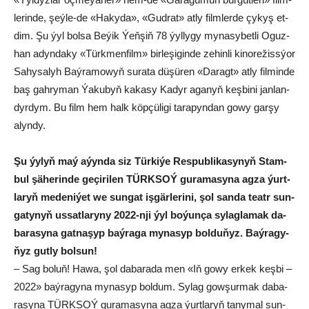
le­rin­de, şeý­le-de «Ha­ky­da», «Gud­rat» at­ly film­ler­de çy­kyş et­
dim. Şu ýyl bol­sa Be­ýik Ýeň­şiň 78 ýyl­ly­gy my­na­sy­bet­li Oguz­
han adyn­da­ky «Türk­men­film» bir­le­şi­gin­de ze­hin­li ki­no­re­žiss­ýor
Sa­hy­sa­lyh Baý­ra­mo­wyň su­ra­ta dü­şü­ren «Da­ragt» at­ly fil­min­de
baş gah­ry­man Ýa­ku­byň ka­ka­sy Ka­dyr aga­nyň keş­bi­ni jan­lan­
dyr­dym. Bu film hem halk köp­çü­li­gi ta­ra­pyn­dan go­wy gar­şy
alyn­dy.
Şu ýy­lyň maý aýyn­da siz Tür­ki­ýe Res­pub­li­ka­sy­nyň Stam­
bul şä­he­rin­de ge­çi­ri­len TÜRK­SOÝ gu­ra­ma­sy­na ag­za ýurt­
la­ryň me­de­ni­ýet we sun­gat iş­gär­le­ri­ni, şol san­da teatr sun­
ga­ty­nyň us­sat­la­ry­ny 2022-nji ýyl bo­ýun­ça sy­lag­la­mak da­
ba­ra­sy­na gat­na­şyp baý­ra­ga my­na­syp bol­du­ňyz. Baý­ra­gy­
ňyz gut­ly bol­sun!
– Sag bo­luň! Ha­wa, şol da­ba­ra­da men «Iň go­wy er­kek keş­bi –
2022» baý­ra­gy­na my­na­syp bol­dum. Sy­lag gow­şur­mak da­ba­
ra­sy­na TÜRK­SOÝ gu­ra­ma­sy­na ag­za ýurt­la­ryň ta­ny­mal sun­