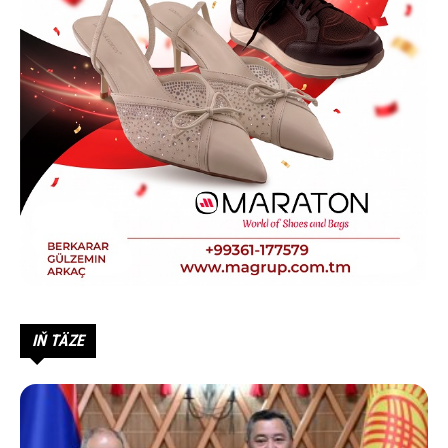
IŇ TÄZE