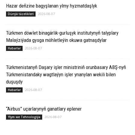
Hazar deňzine bagyşlanan ylmy hyzmatdaşlyk
2026-08-07
Dünýä täzelikleri
Türkmen döwlet binagärlik-gurluşyk institutynyň talyplary
Malaýziýada gysga möhletleýin okuwa gatnaşdylar
2026-08-07
Habarlar
Türkmenistanyň Daşary işler ministriniň orunbasary ABŞ-nyň
Türkmenistandaky wagtlaýyn işler ynanylan wekili bilen
duşuşdy
2026-08-07
Habarlar
“Airbus” uçarlarynyň ganatlary eplener
2026-08-07
Ylym we Tehnologiýa