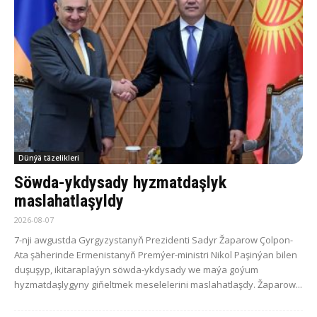
Dünýä täzelikleri
Söwda-ykdysady hyzmatdaşlyk
maslahatlaşyldy
2026-08-07
7-nji awgustda Gyrgyzystanyň Prezidenti Sadyr Žaparow Çolpon-
Ata şäherinde Ermenistanyň Premýer-ministri Nikol Paşinýan bilen
duşuşyp, ikitaraplaýyn söwda-ykdysady we maýa goýum
hyzmatdaşlygyny giňeltmek meselelerini maslahatlaşdy. Žaparow...