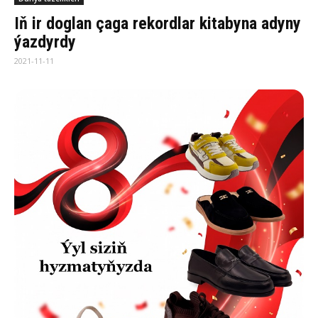
Iň ir doglan çaga rekordlar kitabyna adyny
ýazdyrdy
2021-11-11