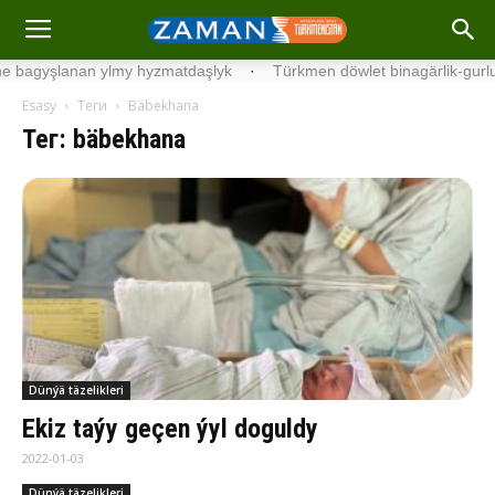
yşlanan ylmy hyzmatdaşlyk
·
Türkmen döwlet binagärlik-gurluşyk i
Esasy
Теги
Bäbekhana
Тег: bäbekhana
Dünýä täzelikleri
Ekiz taýy geçen ýyl doguldy
2022-01-03
Dünýä täzelikleri