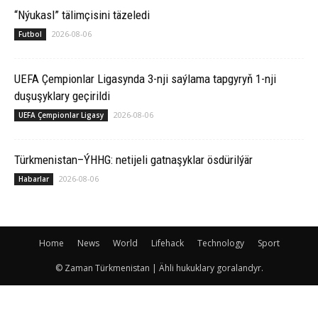
“Nýukasl” tälimçisini täzeledi
2026-08-06
Futbol
UEFA Çempionlar Ligasynda 3-nji saýlama tapgyryň 1-nji
duşuşyklary geçirildi
2026-08-06
UEFA Çempionlar Ligasy
Türkmenistan–ÝHHG: netijeli gatnaşyklar ösdürilýär
2026-08-06
Habarlar
Home
News
World
Lifehack
Technology
Sport
© Zaman Türkmenistan | Ähli hukuklary goralandyr.