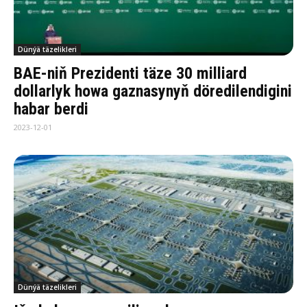
Dünýä täzelikleri
BAE-niň Prezidenti täze 30 milliard
dollarlyk howa gaznasynyň döredilendigini
habar berdi
2023-12-01
Dünýä täzelikleri