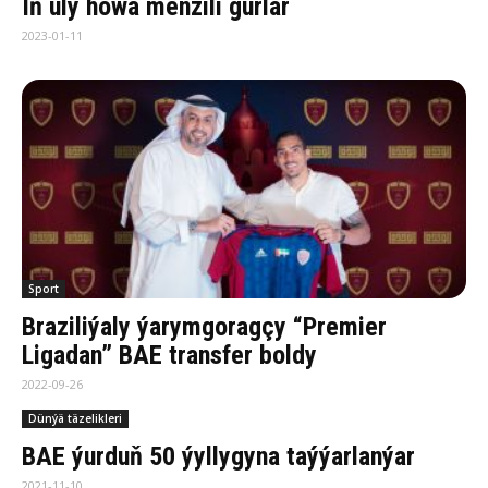
Iň uly howa menzili gurlar
2023-01-11
Sport
Braziliýaly ýarymgoragçy “Premier
Ligadan” BAE transfer boldy
2022-09-26
Dünýä täzelikleri
BAE ýur­duň 50 ýyl­ly­gy­na taý­ýar­lan­ýar
2021-11-10