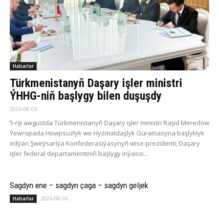
Habarlar
Türkmenistanyň Daşary işler ministri
ÝHHG-niň başlygy bilen duşuşdy
2026-08-06
5-nji awgustda Türkmenistanyň Daşary işler ministri Raşid Meredow
Ýewropada Howpsuzlyk we Hyzmatdaşlyk Guramasyna başlyklyk
edýän Şweýsariýa Konfederasiýasynyň wise-prezidenti, Daşary
işler federal departamentiniň başlygy Inýasio...
Sagdyn ene – sagdyn çaga – sagdyn geljek
2026-08-06
Habarlar