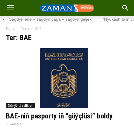
dyn ene – sagdyn çaga – sagdyn geljek
·
“Nýukasl” tälimçisini täze
Esasy
Теги
BAE
Тег: BAE
Dünýä täzelikleri
BAE-niň pasporty iň “güýçlüsi” boldy
2024-02-28