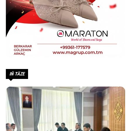
IŇ TÄZE