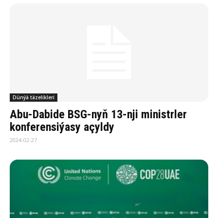
Dünýä täzelikleri
Abu-Dabide BSG-nyň 13-nji ministrler
konferensiýasy açyldy
2024-02-27