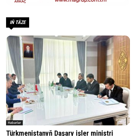
IŇ TÄZE
Habarlar
Türkmenistanyň Daşary işler ministri