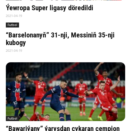
Ýewropa Super ligasy döredildi
2021-04-19
Futbol
“Barselonanyň” 31-nji, Messiniň 35-nji
kubogy
2021-04-19
Futbol
“Bawariýany” ýaryşdan çykaran çempion