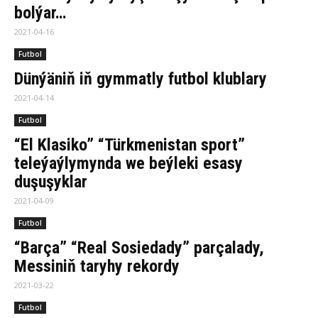
bolýar…
2021-04-16
Futbol
Dünýäniň iň gymmatly futbol klublary
2021-04-14
Futbol
“El Klasiko” “Türkmenistan sport”
teleýaýlymynda we beýleki esasy
duşuşyklar
2021-04-09
Futbol
“Barça” “Real Sosiedady” parçalady,
Messiniň taryhy rekordy
2021-03-22
Futbol