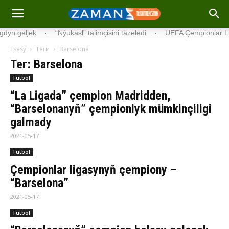
ek
·
“Nýukasl” tälimçisini täzeledi
·
UEFA Çempionlar Ligasynda 3-
Esasy
Теги
Barselona
Тег: Barselona
Futbol
“La Ligada” çempion Madridden,
“Barselonanyň” çempionlyk mümkinçiligi
galmady
2021-05-17
Futbol
Çempionlar ligasynyň çempiony –
“Barselona”
2021-05-17
Futbol