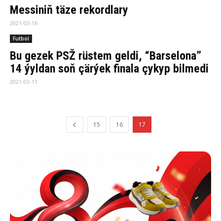
Messiniň täze rekordlary
2021-03-16
Futbol
Bu gezek PSŽ rüstem geldi, “Barselona”
14 ýyldan soň çärýek finala çykyp bilmedi
2021-03-11
15
16
17