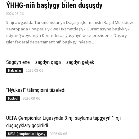
ÝHHG-niň başlygy bilen duşuşdy
2026-08-06
5-nji awgustda Türkmenistanyň Daşary işler ministri Raşid Meredow
Ýewropada Howpsuzlyk we Hyzmatdaşlyk Guramasyna başlyklyk
edýän Şweýsariýa Konfederasiýasynyň wise-prezidenti, Daşary
işler federal departamentiniň başlygy Inýasio...
Sagdyn ene – sagdyn çaga – sagdyn geljek
2026-08-06
Habarlar
“Nýukasl” tälimçisini täzeledi
2026-08-06
Futbol
UEFA Çempionlar Ligasynda 3-nji saýlama tapgyryň 1-nji
duşuşyklary geçirildi
2026-08-06
UEFA Çempionlar Ligasy