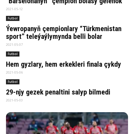
“Barselonanyň” çempion bolasy gelenok
2021-05-12
Futbol
Ýewropanyň çempionlary “Türkmenistan
sport” teleýaýlymynda belli bolar
2021-05-07
Futbol
Hem gyzlary, hem erkekleri finala çykdy
2021-05-06
Futbol
29-njy gezek penaltini salyp bilmedi
2021-05-03