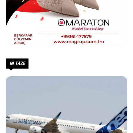
IŇ TÄZE