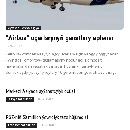
Ylym we Tehnologiýa
“Airbus” uçarlarynyň ganatlary eplener
2026-08-07
«Airbus» kompaniýasy ýolagçy uçarlary üçin ýangyjy tygşytlaýan
«Wing of Tomorrow» taslamasyny hödürledi. Kompozit
materiallardan ýasaljak ganatlar howanyň garşylygyny
durnuklaşdyryp, zyňyndylary 10 göterimden gowrak azaltmaga...
Merkezi Aziýada syýahatçylyk ösüşi
2026-08-07
Dünýä täzelikleri
PSŽ-niň 50 million ýewrolyk täze hüjümçisi
2026-08-07
Transfer täzelikleri