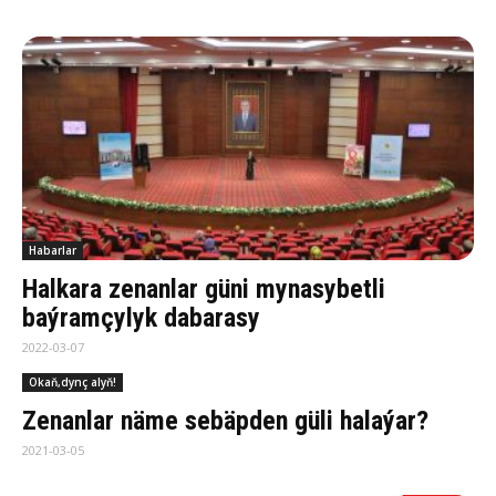
Habarlar
Halkara zenanlar güni mynasybetli
baýramçylyk dabarasy
2022-03-07
Okaň,dynç alyň!
Ze­nanlar näme sebäpden güli halaýar?
2021-03-05