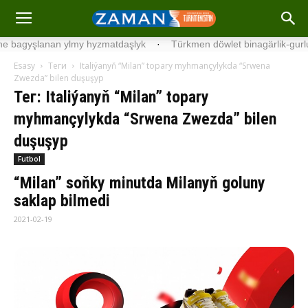
agyşlanan ylmy hyzmatdaşlyk
·
Türkmen döwlet binagärlik-gurluşyk 
Esasy
Теги
Italiýanyň “Milan” topary myhmançylykda “Srwena
Zwezda” bilen duşuşyp
Тег: Italiýanyň “Milan” topary
myhmançylykda “Srwena Zwezda” bilen
duşuşyp
Futbol
“Milan” soňky minutda Milanyň goluny
saklap bilmedi
2021-02-19