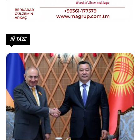
IŇ TÄZE