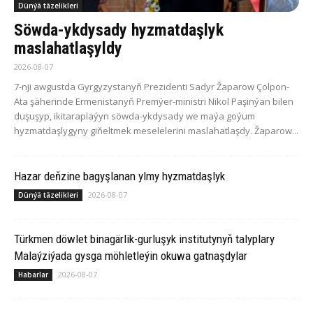
Dünýä täzelikleri
Söwda-ykdysady hyzmatdaşlyk
maslahatlaşyldy
2026-08-07
7-nji awgustda Gyrgyzystanyň Prezidenti Sadyr Žaparow Çolpon-
Ata şäherinde Ermenistanyň Premýer-ministri Nikol Paşinýan bilen
duşuşyp, ikitaraplaýyn söwda-ykdysady we maýa goýum
hyzmatdaşlygyny giňeltmek meselelerini maslahatlaşdy. Žaparow...
Hazar deňzine bagyşlanan ylmy hyzmatdaşlyk
2026-08-07
Dünýä täzelikleri
Türkmen döwlet binagärlik-gurluşyk institutynyň talyplary
Malaýziýada gysga möhletleýin okuwa gatnaşdylar
2026-08-07
Habarlar