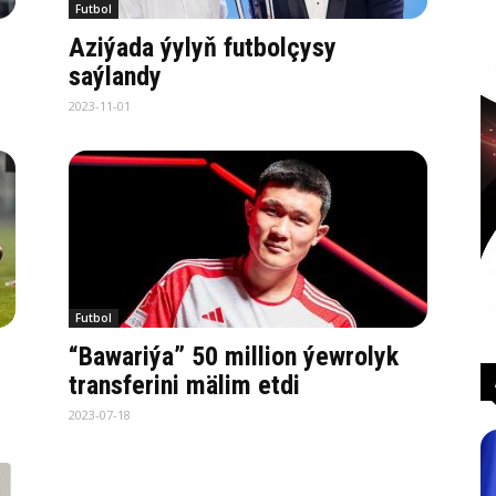
Futbol
Aziýada ýylyň futbolçysy
saýlandy
2023-11-01
Futbol
“Bawariýa” 50 million ýewrolyk
transferini mälim etdi
2023-07-18