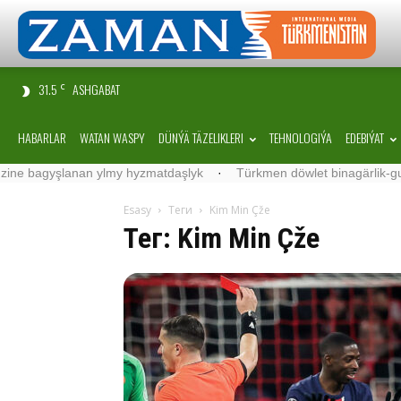
31.5
ASHGABAT
C
HABARLAR
WATAN WASPY
DÜNÝÄ TÄZELIKLERI
TEHNOLOGIÝA
EDEBIÝAT
yşlanan ylmy hyzmatdaşlyk
·
Türkmen döwlet binagärlik-gurluşyk i
Esasy
Теги
Kim Min Çže
Тег: Kim Min Çže