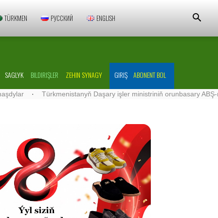
TÜRKMEN
РУССКИЙ
ENGLISH
SAGLYK
BILDIRIŞLER
ZEHIN SYNAGY
GIRIŞ
ABONENT BOL
·
Türkmenistanyň Daşary işler ministriniň orunbasary ABŞ-nyň Türk