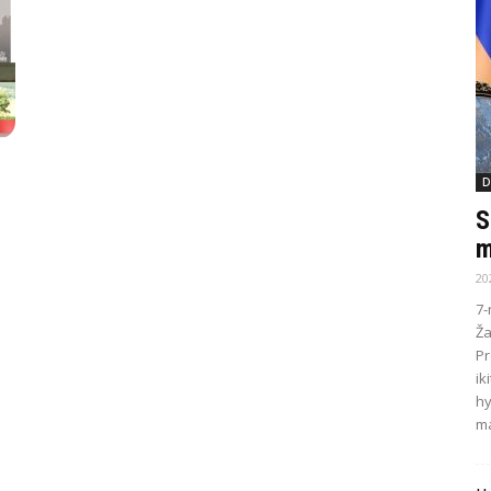
D
S
m
20
7-
Ža
Pr
ik
hy
ma