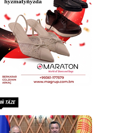
IŇ TÄZE