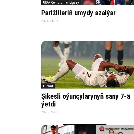
UEFA Çempionlar Ligasy
Parižlileriň umydy azalýar
2024-11-27
Futbol
Şikesli oýunçylarynyň sany 7-ä
ýetdi
2023-09-27