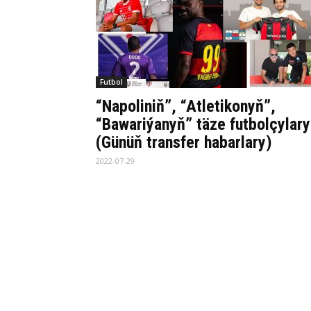
Futbol
“Napoliniň”, “Atletikonyň”,
“Bawariýanyň” täze futbolçylary
(Günüň transfer habarlary)
2022-07-29