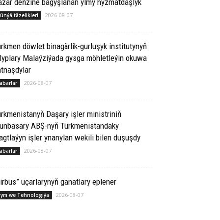
azar deňzine bagyşlanan ylmy hyzmatdaşlyk
2026-08-07
ünýä täzelikleri
rkmen döwlet binagärlik-gurluşyk institutynyň
lyplary Malaýziýada gysga möhletleýin okuwa
tnaşdylar
2026-08-07
abarlar
rkmenistanyň Daşary işler ministriniň
runbasary ABŞ-nyň Türkmenistandaky
gtlaýyn işler ynanylan wekili bilen duşuşdy
2026-08-07
abarlar
irbus” uçarlarynyň ganatlary eplener
2026-08-07
lym we Tehnologiýa