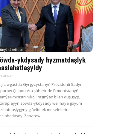
ünýä täzelikleri
öwda-ykdysady hyzmatdaşlyk
aslahatlaşyldy
26-08-07
nji awgustda Gyrgyzystanyň Prezidenti Sadyr
parow Çolpon-Ata şäherinde Ermenistanyň
emýer-ministri Nikol Paşinýan bilen duşuşyp,
itaraplaýyn söwda-ykdysady we maýa goýum
zmatdaşlygyny giňeltmek meselelerini
slahatlaşdy. Žaparow...