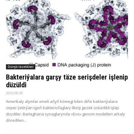
Dünýä täzelikleri
Bakteriýalara garşy täze serişdeler işlenip
düzüldi
2026-08-08
Amerikaly alymlar emeli aňyň kömegi bilen diňe bakteriýalara
zeper ýetirýän işjeň bakteriofaglary ilkinji gezek üstünlikli işläp
düzdiler. Barlaghana synaglarynda «Evo» genom modelleri arkaly
döredilen...