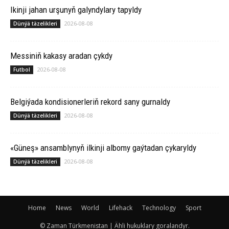
Ikinji jahan urşunyň galyndylary tapyldy
2026-08-08
Dünýä täzelikleri
Messiniň kakasy aradan çykdy
2026-08-08
Futbol
Belgiýada kondisionerleriň rekord sany gurnaldy
2026-08-08
Dünýä täzelikleri
«Güneş» ansamblynyň ilkinji albomy gaýtadan çykaryldy
2026-08-08
Dünýä täzelikleri
Home
News
World
Lifehack
Technology
Sport
© Zaman Türkmenistan | Ähli hukuklary goralandyr.