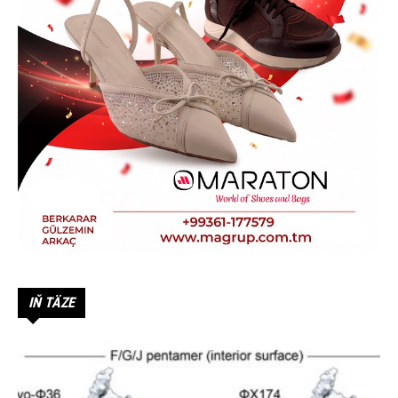
IŇ TÄZE