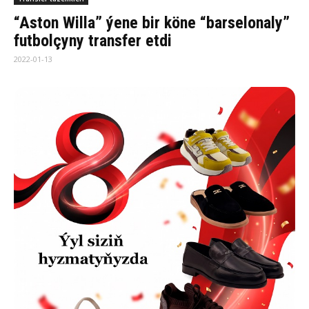
“Aston Willa” ýene bir köne “barselonaly”
futbolçyny transfer etdi
2022-01-13