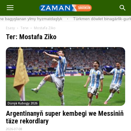
gyşlanan ylmy hyzmatdaşlyk
·
Türkmen döwlet binagärlik-gurluşyk i
Esasy
Теги
Mostafa Ziko
Тег: Mostafa Ziko
Dünýä Kubogy 2026
Argentinanyň super kembegi we Messiniň
täze rekordlary
2026-07-08