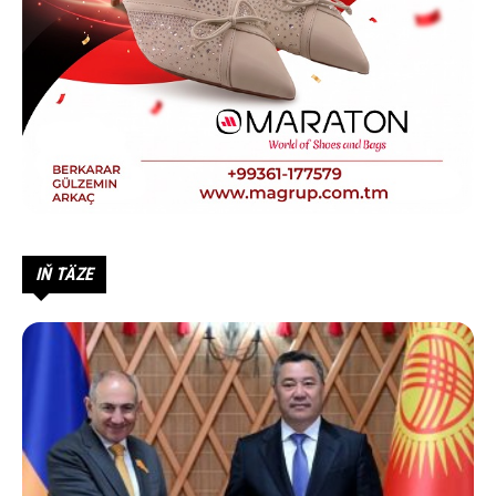
IŇ TÄZE