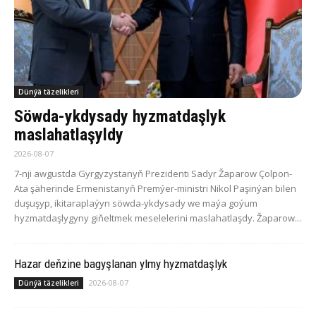
Dünýä täzelikleri
Söwda-ykdysady hyzmatdaşlyk
maslahatlaşyldy
2026-08-07
7-nji awgustda Gyrgyzystanyň Prezidenti Sadyr Žaparow Çolpon-
Ata şäherinde Ermenistanyň Premýer-ministri Nikol Paşinýan bilen
duşuşyp, ikitaraplaýyn söwda-ykdysady we maýa goýum
hyzmatdaşlygyny giňeltmek meselelerini maslahatlaşdy. Žaparow...
Hazar deňzine bagyşlanan ylmy hyzmatdaşlyk
2026-08-07
Dünýä täzelikleri