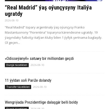
“Real Madrid” ýaş oýunçysyny Italiýa
ugratdy
2026-08-10
“Real Madrid” topary argentinaly ýaş oýunçysy Franko
Mastantuonony “Fiorentina” toparyna kärendesine ugratdy. 19
ýaşyndaky futbolçy italýan kluby bilen 1 ýyllyk şertnama baglaşdy.
Ol geçen...
«Odisseýanyň» satuwy bir milliondan geçdi
2026-08-10
Dünýä täzelikleri
11 ýyldan soň Pariže dolandy
2026-08-10
Transfer täzelikleri
Wengriýada Prezidentlige dalaşgär belli boldy
2026-08-10
Dünýä täzelikleri