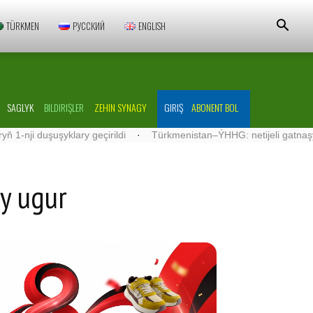
TÜRKMEN
РУССКИЙ
ENGLISH
SAGLYK
BILDIRIŞLER
ZEHIN SYNAGY
GIRIŞ
ABONENT BOL
uşuşyklary geçirildi
·
Türkmenistan–ÝHHG: netijeli gatnaşyklar ösdü
sy ugur