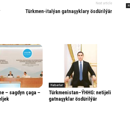
Next article
H
y
Türk­men-ital­ýan gat­na­şyk­la­ry ösdürilýär
Habarlar
ne – sagdyn çaga –
Türkmenistan–ÝHHG: netijeli
ljek
gatnaşyklar ösdürilýär