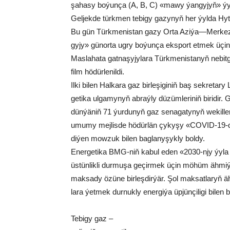
şa­ha­sy bo­ýun­ça (A, B, C) «ma­wy ýan­gy­jyň» ýyl­d
Gel­jek­de türk­men te­bi­gy ga­zy­nyň her ýyl­da Hy­ta­
Bu gün Türk­me­nis­tan ga­zy Or­ta Azi­ýa—Mer­kez g
gy­jy» gü­nor­ta ug­ry bo­ýun­ça eks­port et­mek üçin äh­
Mas­la­ha­ta gat­na­şy­jy­la­ra Türk­me­nis­ta­nyň ne­bi
film hö­dür­le­nil­di.
Il­ki bi­len Hal­ka­ra gaz bir­le­şi­gi­niň baş sek­re­ta­
ge­ti­ka ul­ga­my­nyň ab­raý­ly dü­züm­le­ri­niň bi­ri­dir.
dün­ýä­niň 71 ýur­du­nyň gaz se­na­ga­ty­nyň we­kil­le­r
umu­my mej­lis­de hö­dür­län çy­ky­şy «COVID-19-dan
di­ýen mow­zuk bi­len bag­la­ny­şyk­ly bol­dy.
Ener­ge­ti­ka BMG-niň ka­bul eden «2030-njy ýy­la çe
üs­tün­lik­li dur­mu­şa ge­çir­mek üçin mö­hüm äh­mi­ý
mak­sa­dy özü­ne bir­leş­dir­ýär. Şol mak­sat­la­ryň äh
la­ra ýet­mek dur­nuk­ly ener­gi­ýa üp­jün­çi­li­gi bi­len b
Te­bi­gy gaz –