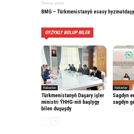
Previous article
BMG – Türkmenistanyň esasy hyzmatdaş
GYZYKLY BOLUP BILER
Habarlar
Habarlar
Türkmenistanyň Daşary işler
Sagdyn e
ministri ÝHHG-niň başlygy
sagdyn ge
bilen duşuşdy