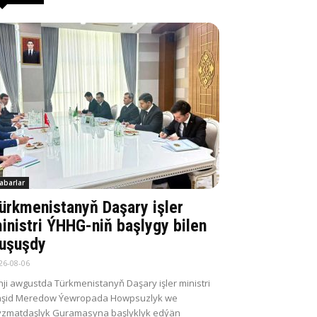
abarlar
ürkmenistanyň Daşary işler
inistri ÝHHG-niň başlygy bilen
uşuşdy
26-08-06
nji awgustda Türkmenistanyň Daşary işler ministri
aşid Meredow Ýewropada Howpsuzlyk we
zmatdaşlyk Guramasyna başlyklyk edýän