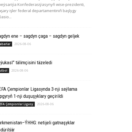
eýsariýa Konfederasiýasynyň wise-prezidenti,
şary işler federal departamentiniň başlygy
ýasio...
agdyn ene – sagdyn çaga – sagdyn geljek
2026-08-06
abarlar
ýukasl” tälimçisini täzeledi
2026-08-06
utbol
EFA Çempionlar Ligasynda 3-nji saýlama
pgyryň 1-nji duşuşyklary geçirildi
2026-08-06
EFA Çempionlar Ligasy
rkmenistan–ÝHHG: netijeli gatnaşyklar
dürilýär