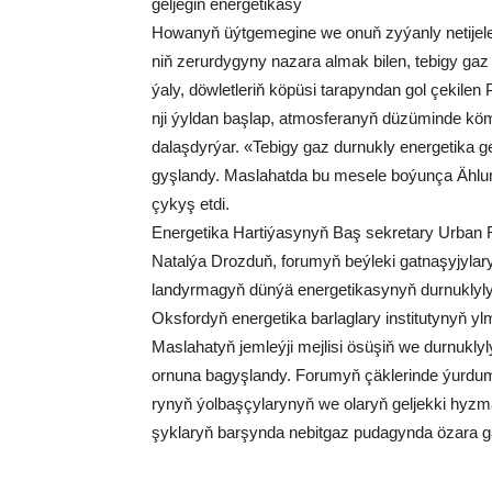
gel­je­giň ener­ge­ti­ka­sy
Ho­wa­nyň üýt­ge­me­gi­ne we onuň zy­ýan­ly ne­ti­je­le
niň ze­rur­dy­gy­ny na­za­ra al­mak bi­len, te­bi­gy gaz
ýa­ly, döw­let­le­riň kö­pü­si ta­ra­pyn­dan gol çe­ki­len
nji ýyl­dan baş­lap, at­mos­fe­ra­nyň dü­zü­min­de kö­m
da­laş­dyr­ýar. «Te­bi­gy gaz dur­nuk­ly ener­ge­ti­
gyş­lan­dy. Mas­la­hat­da bu me­se­le bo­ýun­ça Äh­lu­mu­
çy­kyş et­di.
Ener­ge­ti­ka Har­ti­ýa­sy­nyň Baş sek­re­ta­ry Ur­ba
Na­tal­ýa Droz­duň, fo­ru­myň beý­le­ki gat­na­şy­jy­la­
lan­dyr­ma­gyň dün­ýä ener­ge­ti­ka­sy­nyň dur­nuk­ly­ly
Oks­for­dyň ener­ge­ti­ka bar­lag­la­ry ins­ti­tu­ty­nyň yl­m
Mas­la­ha­tyň jem­leý­ji mej­li­si ösü­şiň we dur­nuk­ly­ly
or­nu­na ba­gyş­lan­dy. Fo­ru­myň çäk­le­rin­de ýur­du
ry­nyň ýol­baş­çy­la­ry­nyň we ola­ryň gel­jek­ki hyz­mat
şyk­la­ryň bar­şyn­da ne­bit­gaz pu­da­gyn­da öza­ra gat