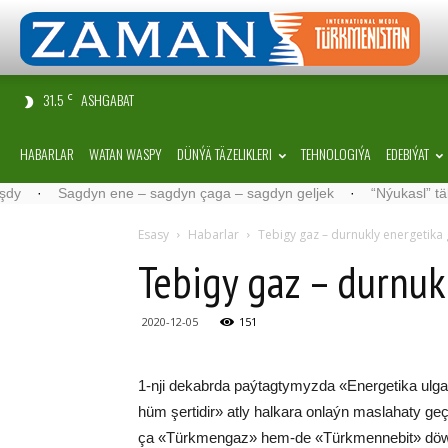
31.5
ASHGABAT
C
HABARLAR
WATAN WASPY
DÜNÝÄ TÄZELIKLERI
TEHNOLOGIÝA
EDEBIÝAT
Sagdyn ene – sagdyn çaga – sagdyn geljek
·
“Nýukasl” tälimçisini 
Esasy
Habarlar
Te­bi­gy gaz – dur­nuk­ly ener­ge­ti­
Te­bi­gy gaz – dur­nuk
2020-12-05
151
1-nji de­kabr­da paý­tag­ty­myz­da «Ener­ge­ti­ka ul­
hüm şer­ti­dir» at­ly hal­ka­ra on­laýn mas­la­ha­ty ge
ça «Türk­men­gaz» hem-de «Türk­men­ne­bit» döw­let 