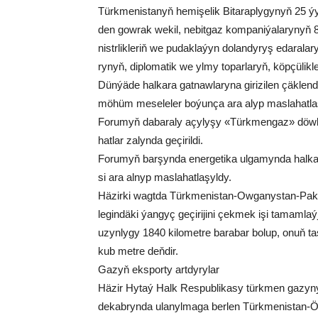
Türk­me­nis­ta­nyň he­mi­şe­lik Bi­ta­rap­ly­gy­nyň 25 ýy
den gow­rak we­kil, ne­bit­gaz kom­pa­ni­ýa­la­ry­nyň 
nistr­lik­le­riň we pu­dak­la­ýyn do­lan­dy­ryş eda­ra­la
ry­nyň, dip­lo­ma­tik we yl­my to­par­la­ryň, köp­çü­lik­le­ý
Dün­ýä­de hal­ka­ra gat­naw­la­ry­na gi­ri­zi­len çäk­len­di
mö­hüm me­se­le­ler bo­ýun­ça ara alyp mas­la­hat­laş­
Fo­ru­myň da­ba­ra­ly açy­ly­şy «Türk­men­gaz» döw­let 
hat­lar za­lyn­da ge­çi­ril­di.
Fo­ru­myň bar­şyn­da ener­ge­ti­ka ul­ga­myn­da hal­ka­
si ara al­nyp mas­la­hat­la­şyl­dy.
Häzirki wagtda Türk­me­nis­tan-Ow­ga­nys­tan-Pa­kis­ta
le­gin­dä­ki ýan­gyç ge­çi­ri­ji­ni çek­mek işi ta­mam­la
uzyn­ly­gy 1840 ki­lo­met­re ba­ra­bar bo­lup, onuň tas
kub met­re deň­dir.
Ga­zyň eks­por­ty ar­tdy­ry­lar
Hä­zir Hy­taý Halk Res­pub­li­ka­sy türk­men ga­zy­n
de­kab­ryn­da ula­nyl­ma­ga ber­len Türk­me­nis­tan-Öz­b