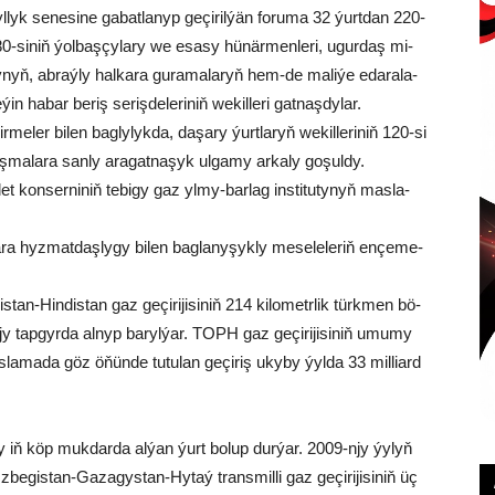
l­lyk se­ne­si­ne ga­bat­la­nyp ge­çi­ril­ýän fo­ru­ma 32 ýurt­dan 220-
80-si­niň ýol­baş­çy­la­ry we esa­sy hü­när­men­leri, ugur­daş mi­
­ry­nyň, ab­raý­ly hal­ka­ra gu­ra­ma­la­ryň hem-de ma­li­ýe eda­ra­la­
in ha­bar be­riş se­riş­de­le­ri­niň we­kil­le­ri gat­naş­dy­lar.
r­me­ler bi­len bag­ly­lyk­da, da­şa­ry ýurt­la­ryň we­kil­le­ri­niň 120-si
ma­la­ra san­ly ara­gat­na­şyk ul­ga­my ar­ka­ly go­şul­dy.
kon­ser­ni­niň te­bi­gy gaz yl­my-bar­lag ins­ti­tu­ty­nyň mas­la­
ra hyz­mat­daş­ly­gy bi­len bag­la­ny­şyk­ly me­se­le­le­riň en­çe­me­
n-Hin­dis­tan gaz ge­çi­ri­ji­si­niň 214 ki­lo­metr­lik türk­men bö­
ý­jy tap­gyr­da al­nyp ba­ryl­ýar. TOPH gaz ge­çi­ri­ji­si­niň umu­my
­la­ma­da göz öňün­de tu­tu­lan ge­çi­riş uky­by ýyl­da 33 mil­liard
y iň köp muk­dar­da al­ýan ýurt bo­lup dur­ýar. 2009-njy ýy­lyň
e­gis­tan-Ga­za­gys­tan-Hy­taý trans­mil­li gaz ge­çi­ri­ji­si­niň üç