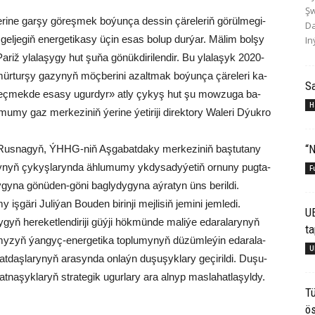
Şw
­ri­ne gar­şy gö­reş­mek bo­ýun­ça des­sin çä­re­le­riň gö­rül­me­gi­
Da
 gel­je­giň ener­ge­ti­ka­sy üçin esas bo­lup dur­ýar. Mä­lim bol­şy
In
 Pa­riž yla­la­şy­gy hut şu­ňa gö­nük­di­ri­len­dir. Bu yla­la­şyk 2020-
ür­tur­şy ga­zy­nyň möç­be­ri­ni azalt­mak bo­ýun­ça çä­re­le­ri ka­
S
ka geç­mek­de esa­sy ugur­dyr» at­ly çy­kyş hut şu mow­zu­ga ba­
H
my gaz mer­ke­zi­niň ýe­ri­ne ýe­ti­ri­ji di­rek­to­ry Wa­le­ri Dýuk­ro
“N
n Rus­na­gyň, ÝHHG-niň Aş­ga­bat­da­ky mer­ke­zi­niň baş­tu­ta­ny
ry­nyň çy­kyş­la­ryn­da äh­lu­mu­my yk­dy­sa­dy­ýe­tiň or­nu­ny pug­ta­
F
­gy­na gö­nü­den-gö­ni bag­ly­dy­gy­na aý­ra­tyn üns be­ril­di.
y iş­gä­ri Ju­li­ýan Bou­den bi­rin­ji mej­li­siň je­mi­ni jem­le­di.
U
­gyň he­re­ket­len­di­ri­ji güý­ji hök­mün­de ma­li­ýe eda­ra­la­ry­nyň
ta
­my­zyň ýan­gyç-ener­ge­ti­ka top­lu­my­nyň dü­züm­le­ýin eda­ra­la­
U
­daş­la­ry­nyň ara­syn­da on­laýn du­şu­şyk­la­ry ge­çi­ril­di. Du­şu­
­na­şyk­la­ryň stra­te­gik ugur­la­ry ara al­nyp mas­la­hat­la­şyl­dy.
Tü
ös