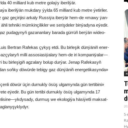
a 40 mil­liard kub met­re go­la­ýy ibe­ril­ýär.
ýa ibe­ril­ýän muk­da­ry ýyl­da 65 mil­liard kub met­re ýe­ti­ri­ler.
az ge­çi­ri­ji­si ar­ka­ly Rus­si­ýa iber­ýär hem-de «ma­wy ýan­
li teh­ni­ki müm­kin­çi­lik­ler we se­riş­de­ler bin­ýa­dy­na eýe­dir.
t­gaz pu­da­gy­nyň ga­za­nan­la­ry ba­ra­da gür­rüň ber­ýän wi­deo­
ry Lu­is Bert­ran Ra­fe­kas çy­kyş et­di. Bu bir­le­şik dün­ýä­niň ener­
 Gaz­çy­la­ryň mil­li as­so­sia­si­ýa­la­ry hem-de iri kom­pa­ni­ýa­lar—
i bu bir­le­şi­giň ag­za­la­ry bo­lup dur­ýar. Je­nap Ra­fe­ka­syň
 soň­ky dö­wür­de te­bi­gy gaz dün­ýä­niň ener­ge­ti­ka­syn­da»
H
T
n­li dö­wür üçin dur­nuk­ly ösüş ul­ga­myn­da gün ter­ti­bi­ni»
m
e­te eýe­dir. Bu gün ter­ti­bi dur­nuk­ly ösüş ul­ga­myn­da 17
d
­li­si­ne—yk­dy­sa­dy, dur­muş we eko­lo­gi­ýa hä­si­ýet­li mak­sat­
20
ag­la­ny­şyk­ly­dyr.
5-
R
Hy