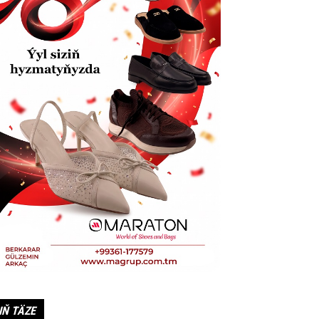
IŇ TÄZE