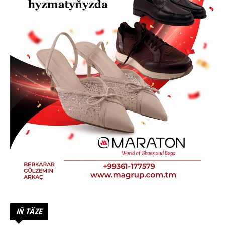
IŇ TÄZE