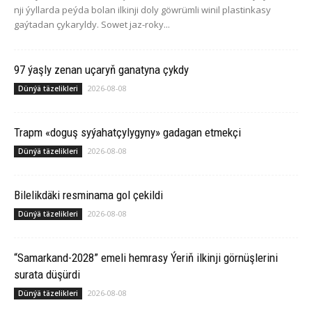
nji ýyllarda peýda bolan ilkinji doly göwrümli winil plastinkasy
gaýtadan çykaryldy. Sowet jaz-roky...
97 ýaşly zenan uçaryň ganatyna çykdy
2026-08-08
Dünýä täzelikleri
Trapm «doguş syýahatçylygyny» gadagan etmekçi
2026-08-08
Dünýä täzelikleri
Bilelikdäki resminama gol çekildi
2026-08-08
Dünýä täzelikleri
“Samarkand-2028” emeli hemrasy Ýeriň ilkinji görnüşlerini
surata düşürdi
2026-08-08
Dünýä täzelikleri