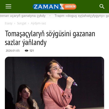
çaryň ganatyna çykdy
·
Trapm «doguş syýahatçylygyny» gadagan 
Esasy
Sungat
Aýdym-saz
Tomaşaçylaryň söýgüsini gazanan
sazlar ýaňlandy
2026-01-05
121