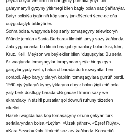
peýda bolýar we filmiň iň dartgynly pursatlarynyň biri
gahrymanyň gyzyny ýitirmegi bilen bagly bolan saz ýaňlanýar.
Batyr polisiýa işgäriniň köp sanly janköýerleri ýene-de oňa
duýgudaşlyk bildirýärler.
Soňra bolsa, wagtynda köp sanly tomaşaçyny telewizoryň
öňünde jemlän «Santa-Barbara» filminiň tanyş sazy ýaňlandy.
Zala ýygnananlar bu filmiň baş gahrymanlary bolan Sisi, Iden,
Kruz, Kelli, Meýson we beýlekiler bilen “duşuşdylar. Bu serial
öz wagtynda tomaşaçylar tarapyndan şeýle bir gyzgyn
garşylanypdy welin, hatda ol barada dürli rowaýatlar hem
döräpdi. Alyp baryjy olaryň käbirini tomaşaçylara gürrüň berdi.
1990-njy ýyllaryň kynçylyklaryna duçar bolan ýigitleriň polat
ýaly berk dostlugy barada «Brigada» filminiň sazy we
ekrandaky iň täsirli pursatlar şol döwrüň ruhuny täzeden
dikeltdi.
Häzirki wagtda has köp tomaşaçyny özüne çekýän türk
seriallaryndan bolsa «Leýla», «Uzak şäher», «Eşref Rüýa»,
«Kara Sewda» ýaly filmleriň sazlary ýaňlandy. Konsertiň