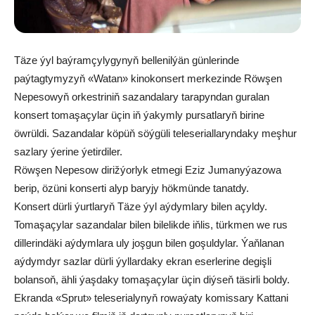
Täze ýyl baýramçylygynyň bellenilýän günlerinde
paýtagtymyzyň «Watan» kinokonsert merkezinde Röwşen
Nepesowyň orkestriniň sazandalary tarapyndan guralan
konsert tomaşaçylar üçin iň ýakymly pursatlaryň birine
öwrüldi. Sazandalar köpüň söýgüli teleseriallaryndaky meşhur
sazlary ýerine ýetirdiler.
Röwşen Nepesow dirižýorlyk etmegi Eziz Jumanyýazowa
berip, özüni konserti alyp baryjy hökmünde tanatdy.
Konsert dürli ýurtlaryň Täze ýyl aýdymlary bilen açyldy.
Tomaşaçylar sazandalar bilen bilelikde iňlis, türkmen we rus
dillerindäki aýdymlara uly joşgun bilen goşuldylar. Ýaňlanan
aýdymdyr sazlar dürli ýyllardaky ekran eserlerine degişli
bolansoň, ähli ýaşdaky tomaşaçylar üçin diýseň täsirli boldy.
Ekranda «Sprut» teleserialynyň rowaýaty komissary Kattani