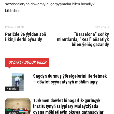
sazandalaryna dowamly el çarpyşmalar bilen hoşallyk
bildirdiler.
Previous article
Next article
Parižde 36 ýyldan soň
“Barselona” soňky
ilkinji derbi oýnaldy
minutlarda, “Real” aňsatlyk
bilen ýeňiş gazandy
GYZYKLY BOLUP BILER
Sagdyn durmuş ýörelgelerini ilerletmek
— döwlet syýasatynyň möhüm ugry
Habarlar
Türkmen döwlet binagärlik-gurluşyk
institutynyň talyplary Malaýziýada
gysga möhletleýin okuwa gatnaşdylar
Habarlar