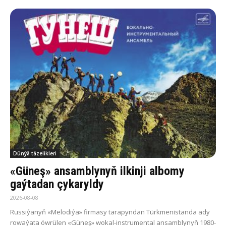
Dünýä täzelikleri
«Güneş» ansamblynyň ilkinji albomy
gaýtadan çykaryldy
2026-08-08
Russiýanyň «Melodiýa» firmasy tarapyndan Türkmenistanda ady
rowaýata öwrülen «Güneş» wokal-instrumental ansamblynyň 1980-