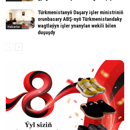
Türkmenistanyň Daşary işler ministriniň
orunbasary ABŞ-nyň Türkmenistandaky
wagtlaýyn işler ynanylan wekili bilen
Habarlar
duşuşdy