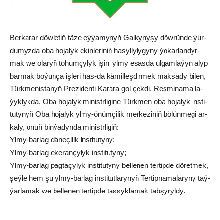
Ber­ka­rar döw­le­tiň tä­ze eý­ýa­my­nyň Gal­ky­ny­şy döw­rün­de ýur­
du­myz­da oba ho­ja­lyk ekin­le­ri­niň ha­syl­ly­ly­gy­ny ýo­kar­lan­dyr­
mak we ola­ryň to­hum­çy­lyk işi­ni yl­my esas­da ul­gam­la­ýyn alyp
bar­mak bo­ýun­ça iş­le­ri has-da kä­mil­leş­dir­mek mak­sa­dy bi­len,
Türk­me­nis­ta­nyň Pre­zi­den­ti Ka­ra­ra gol çek­di. Res­mi­na­ma la­
ýyk­lyk­da, Oba ho­ja­lyk mi­nistr­li­gi­ne Türk­men oba ho­ja­lyk ins­ti­
tu­ty­nyň Oba ho­ja­lyk yl­my-önüm­çi­lik mer­ke­zi­niň bö­lün­me­gi ar­
ka­ly, onuň bin­ýa­dyn­da mi­nistr­li­giň:
Yl­my-bar­lag dä­ne­çi­lik ins­ti­tu­ty­ny;
Yl­my-bar­lag eke­ran­çy­lyk ins­ti­tu­ty­ny;
Yl­my-bar­lag pag­ta­çy­lyk ins­ti­tu­ty­ny bel­le­nen ter­tip­de dö­ret­mek,
şeý­le hem şu yl­my-bar­lag ins­ti­tut­la­ry­nyň Ter­tip­na­ma­la­ry­ny taý­
ýar­la­mak we bel­le­nen ter­tip­de tas­syk­la­mak tab­şy­ryl­dy.