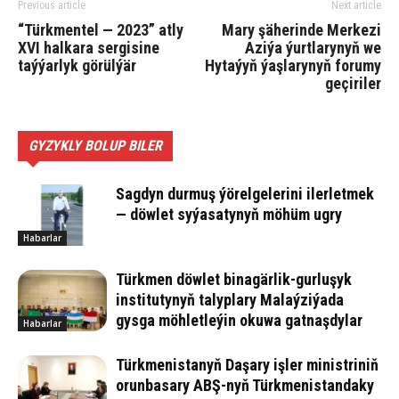
Previous article
Next article
“Türkmentel — 2023” atly
Mary şäherinde Merkezi
XVI halkara sergisine
Aziýa ýurtlarynyň we
taýýarlyk görülýär
Hytaýyň ýaşlarynyň forumy
geçiriler
GYZYKLY BOLUP BILER
Sagdyn durmuş ýörelgelerini ilerletmek
— döwlet syýasatynyň möhüm ugry
Habarlar
Türkmen döwlet binagärlik-gurluşyk
institutynyň talyplary Malaýziýada
gysga möhletleýin okuwa gatnaşdylar
Habarlar
Türkmenistanyň Daşary işler ministriniň
orunbasary ABŞ-nyň Türkmenistandaky