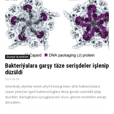
Dünýä täzelikleri
Bakteriýalara garşy täze serişdeler işlenip
düzüldi
2026-08-08
Amerikaly alymlar emeli aňyň kömegi bilen diňe bakteriýalara
zeper ýetirýän işjeň bakteriofaglary ilkinji gezek üstünlikli işläp
düzdiler. Barlaghana synaglarynda «Evo» genom modelleri arkaly
döredilen...