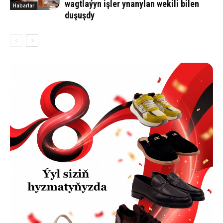
wagtlaýyn işler ynanylan wekili bilen
Habarlar
duşuşdy