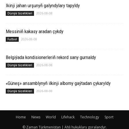
Ikinji jahan urşunyň galyndylary tapyldy
2026-08-08
Dünýä täzelikleri
Messiniň kakasy aradan çykdy
2026-08-08
Futbol
Belgiýada kondisionerleriň rekord sany gurnaldy
2026-08-08
Dünýä täzelikleri
«Güneş» ansamblynyň ilkinji albomy gaýtadan çykaryldy
2026-08-08
Dünýä täzelikleri
Home
News
World
Lifehack
Technology
Sport
© Zaman Türkmenistan | Ähli hukuklary goralandyr.