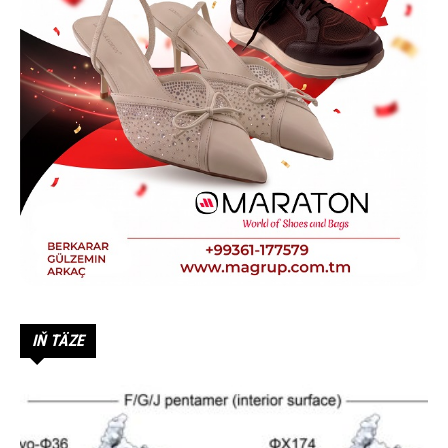
IŇ TÄZE