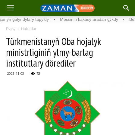
ň galyndylary tapyldy
·
Messiniň kakasy aradan çykdy
·
Belgiýad
Esasy
Habarlar
Türkmenistanyň Oba hojalyk
ministrliginiň ylmy-barlag
institutlary dörediler
2023-11-03
73