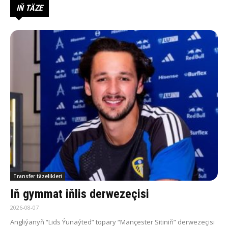
IŇ TÄZE
Transfer täzelikleri
Iň gymmat iňlis derwezeçisi
2026-08-07
Angliýanyň “Lids Ýunaýted” topary “Mançester Sitiniň” derwezeçisi