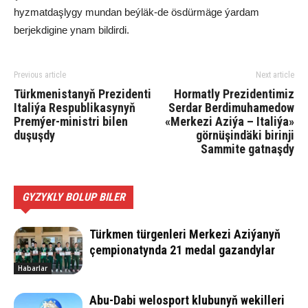
hyzmatdaşlygy mundan beýläk-de ösdürmäge ýardam
berjekdigine ynam bildirdi.
Previous article
Next article
Türkmenistanyň Prezidenti
Hormatly Prezidentimiz
Italiýa Respublikasynyň
Serdar Berdimuhamedow
Premýer-ministri bilen
«Merkezi Aziýa – Italiýa»
duşuşdy
görnüşindäki birinji
Sammite gatnaşdy
GYZYKLY BOLUP BILER
Türkmen türgenleri Merkezi Aziýanyň
çempionatynda 21 medal gazandylar
Habarlar
Abu-Da­bi we­los­port klu­bu­nyň we­kil­le­ri