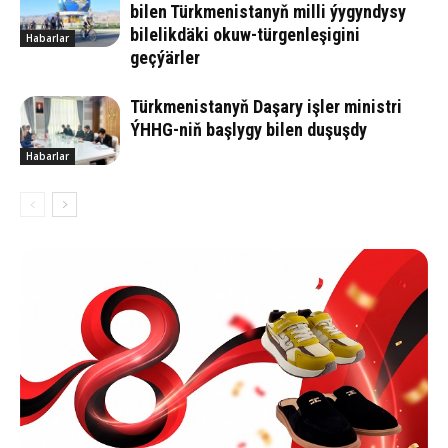
bi­len Türk­me­nis­ta­nyň milli ýy­gyn­dy­sy
bi­le­lik­dä­ki okuw-tür­gen­le­şigini
Habarlar
geçýärler
Türkmenistanyň Daşary işler ministri
ÝHHG-niň başlygy bilen duşuşdy
Habarlar