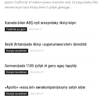
Jeýms Traffordy 47 million ýewro transfer etdi. 23 ýaşyndaky iňlis
derwezeçisi täze kluby bilen 5 ýyllyk geleşige...
Ka­na­da bilen ABŞ-nyň arasyndaky ilkinji köp­ri
2026-08-07
Taryhda şu gün
Beýik Britaniýada ilkinji «superuniwersitet» döredildi
2026-08-07
Dünýä täzelikleri
Germaniýada 1100 ýyllyk iň garry agaç tapyldy
2026-08-07
Dünýä täzelikleri
«Apollo» «easyJet» awiakompaniýasyny satyn alýar
2026-08-07
Dünýä täzelikleri