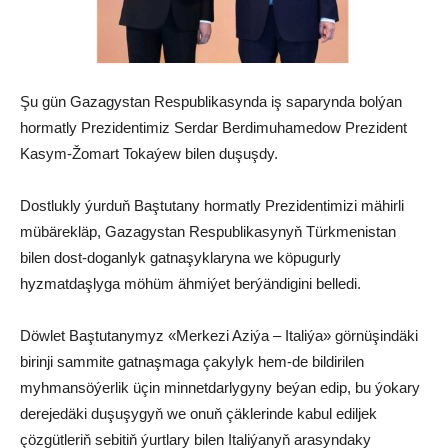
Şu gün Gazagystan Respublikasynda iş saparynda bolýan
hormatly Prezidentimiz Serdar Berdimuhamedow Prezident
Kasym-Žomart Tokaýew bilen duşuşdy.
Dostlukly ýurduň Baştutany hormatly Prezidentimizi mähirli
mübärekläp, Gazagystan Respublikasynyň Türkmenistan
bilen dost-doganlyk gatnaşyklaryna we köpugurly
hyzmatdaşlyga möhüm ähmiýet berýändigini belledi.
Döwlet Baştutanymyz «Merkezi Aziýa – Italiýa» görnüşindäki
birinji sammite gatnaşmaga çakylyk hem-de bildirilen
myhmansöýerlik üçin minnetdarlygyny beýan edip, bu ýokary
derejedäki duşuşygyň we onuň çäklerinde kabul ediljek
çözgütleriň sebitiň ýurtlary bilen Italiýanyň arasyndaky