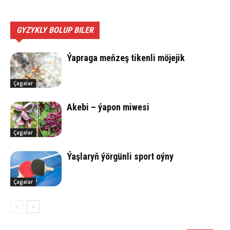
GYZYKLY BOLUP BILER
Ýap­ra­ga meň­zeş ti­ken­li mö­je­jik
Çagalar
Ake­bi – ýa­pon mi­we­si
Çagalar
Ýaş­la­ryň ýör­gün­li sport oýny
Çagalar