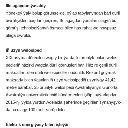
Ilki agaçdan ýasaldy
Ýö­ne­keý ýa­ly bo­lup gö­rün­se-de, oý­lap ta­py­la­nyn­dan bä­ri dür­li
öw­rü­li­şik­le­ri baş­dan ge­çi­ren, il­ki agaç­dan ýa­sa­lan ula­gyň bu
gör­nü­şi teh­no­lo­gi­ýa­nyň ös­me­gi bi­len has ra­hat we howp­suz
ula­ga öw­rül­di.
Iň uzyn we­lo­si­ped
XIX asyr­da dö­re­di­len wag­ty bir ýa-da iki orun­lyk bo­lan we­lo­si­
ped­le­riň hä­zir­ki wagt­da dür­li gör­nüş­le­ri bar. Hä­zi­re çen­li dür­li
mak­sat­lar bi­len dür­li we­lo­si­ped­ler ön­dü­ril­di. Re­kord goý­mak
mak­sa­dy bi­len ýa­sa­lan iň uzyn we­lo­si­pe­diň uzyn­ly­gy 41,42
met­re ba­ra­bar. 35 orun­lyk we­lo­si­pe­di Awst­ra­li­ýa­nyň Gü­nor­ta
Awst­ra­li­ýa uni­wer­si­tet­le­ri­niň hü­när­men­le­ri iş­läp taý­ýar­lap­dyr.
2015-nji ýyl­da ýur­duň Ade­lai­da şä­he­rin­de ge­çi­ri­len sy­na­ny­şyk­
da bu ula­gy 100 metr sü­rüp­dir­ler.
Elekt­rik ener­gi­ýa­sy bi­len iş­le­ýär