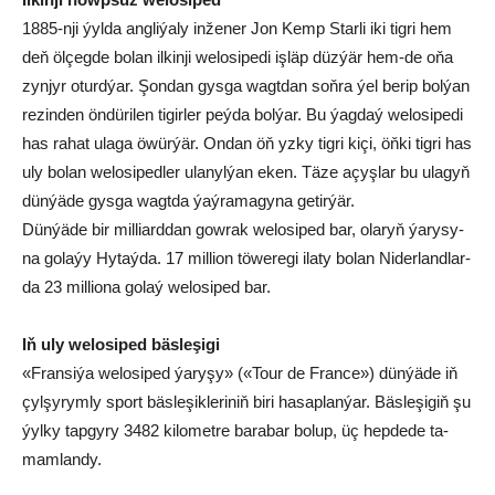
1885-nji ýyl­da ang­li­ýa­ly in­že­ner Jon Kemp Star­li iki ti­g­ri hem
deň öl­çeg­de bo­lan il­kin­ji we­lo­si­pe­di iş­läp düz­ýär hem-de oňa
zyn­jyr oturd­ýar. Şon­dan gys­ga wagt­dan soň­ra ýel be­rip bol­ýan
re­zin­den ön­dü­ri­len ti­gir­ler peý­da bol­ýar. Bu ýag­daý we­lo­si­pe­di
has ra­hat ula­ga öwür­ýär. On­dan öň yz­ky ti­gri ki­çi, öň­ki ti­g­ri has
uly bo­lan we­lo­si­ped­ler ula­nyl­ýan eken. Tä­ze açyş­lar bu ula­gyň
dün­ýä­de gys­ga wagt­da ýaý­ra­ma­gy­na ge­tir­ýär.
Dün­ýä­de bir mil­liard­dan gow­rak we­lo­si­ped bar, ola­ryň ýa­ry­sy­
na go­la­ýy Hy­taý­da. 17 mil­li­on tö­we­re­gi ila­ty bo­lan Ni­der­land­lar­
da 23 mil­lio­na go­laý we­lo­si­ped bar.
Iň uly we­lo­si­ped bäs­le­şi­gi
«Fran­si­ýa we­lo­si­ped ýa­ry­şy» («To­ur de France») dün­ýä­de iň
çyl­şy­rym­ly sport bäs­le­şik­le­ri­niň bi­ri ha­sap­lan­ýar. Bäs­le­şi­giň şu
ýyl­ky tap­gy­ry 3482 ki­lo­met­re ba­ra­bar bo­lup, üç hep­de­de ta­
mam­lan­dy.