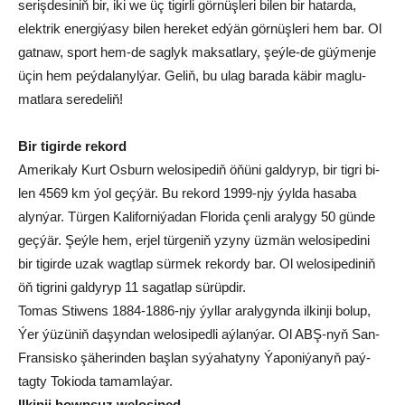
se­riş­de­si­niň bir, iki we üç ti­gir­li gör­nüş­le­ri bi­len bir ha­tar­da,
elekt­rik ener­gi­ýa­sy bi­len he­re­ket ed­ýän gör­nüş­le­ri hem bar. Ol
gat­naw, sport hem-de sag­lyk mak­sat­la­ry, şeý­le-de güý­men­je
üçin hem peý­da­la­nyl­ýar. Ge­liň, bu ulag ba­ra­da kä­bir mag­lu­
mat­la­ra se­re­de­liň!
Bir ti­gir­de re­kord
Ame­ri­ka­ly Kurt Os­bur­n we­lo­si­pe­diň öňü­ni gal­dy­ryp, bir ti­g­ri bi­
len 4569 km ýol geç­ýär. Bu re­kord 1999-njy ýyl­da ha­sa­ba
alyn­ýar. Tür­gen Ka­li­for­ni­ýa­dan Flo­ri­da çen­li ara­ly­gy 50 gün­de
geç­ýär. Şeý­le hem, er­jel tür­ge­niň yzy­ny üz­män we­lo­si­pe­di­ni
bir ti­gir­de uzak wagt­lap sür­mek re­kor­dy bar. Ol we­lo­si­pe­di­niň
öň ti­gri­ni gal­dy­ryp 11 sa­gat­lap sü­rüp­dir.
To­mas Sti­wens 1884-1886-njy ýyl­lar ara­ly­gyn­da il­kin­ji bo­lup,
Ýer ýü­zü­niň da­şyn­dan we­lo­si­ped­li aý­lan­ýar. Ol ABŞ-nyň San-
Fran­sis­ko şä­he­rin­den baş­lan sy­ýa­ha­ty­ny Ýa­po­ni­ýa­nyň paý­
tag­ty To­ki­o­da ta­mam­la­ýar.
Il­kin­ji howp­suz we­lo­si­ped