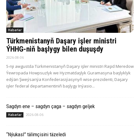
Habarlar
Türkmenistanyň Daşary işler ministri
ÝHHG-niň başlygy bilen duşuşdy
2026-08-06
5-nji awgustda Türkmenistanyň Daşary işler ministri Raşid Meredow
Ýewropada Howpsuzlyk we Hyzmatdaşlyk Guramasyna başlyklyk
edýän Şweýsariýa Konfederasiýasynyň wise-prezidenti, Daşary
işler federal departamentiniň başlygy Inýasio...
Sagdyn ene – sagdyn çaga – sagdyn geljek
2026-08-06
Habarlar
“Nýukasl” tälimçisini täzeledi