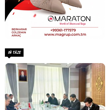
IŇ TÄZE