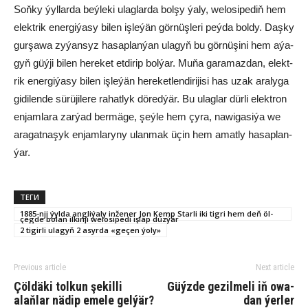
Soň­ky ýyl­lar­da beý­le­ki ulag­lar­da bol­şy ýa­ly, we­lo­si­pe­diň hem
elekt­rik ener­gi­ýa­sy bi­len iş­le­ýän gör­nüş­le­ri peý­da bol­dy. Daş­ky
gur­şa­wa zy­ýan­syz ha­sap­lan­ýan ula­gyň bu gör­nü­şi­ni hem aýa­
gyň güý­ji bi­len he­re­ket et­di­rip bol­ýar. Mu­ňa ga­ra­maz­dan, elekt­
rik ener­gi­ýa­sy bi­len iş­le­ýän he­re­ket­len­di­ri­ji­si has uzak ara­ly­ga
gi­di­len­de sü­rü­ji­le­re ra­hat­lyk dö­red­ýär. Bu ulag­lar dür­li elekt­ron
en­jam­la­ra zar­ýad ber­mä­ge, şeý­le hem çy­ra, na­wi­ga­si­ýa we
ara­gat­na­şyk en­jam­la­ry­ny ulan­mak üçin hem amat­ly ha­sap­lan­
ýar.
ТЕГИ
1885-nji ýyl­da ang­li­ýa­ly in­že­ner Jon Kemp Star­li iki ti­g­ri hem deň öl­
çeg­de bo­lan il­kin­ji we­lo­si­pe­di iş­läp düz­ýär
2 ti­gir­li ula­gyň 2 asyrda «geçen ýoly»
Previous article
Next article
Çöl­dä­ki tol­kun şe­kil­li
Güýz­de ge­zil­me­li iň owa­
alaňlar nä­dip eme­le gel­ýär?
dan ýer­ler