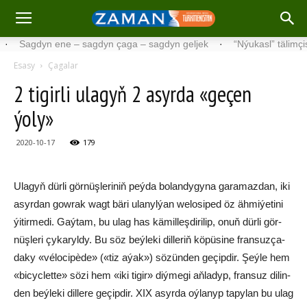
gdyn ene – sagdyn çaga – sagdyn geljek
·
“Nýukasl” tälimçisini täz
Esasy
Çagalar
2 ti­gir­li ula­gyň 2 asyrda «geçen
ýoly»
2020-10-17
179
Ula­gyň dür­li gör­nüş­le­ri­niň peý­da bo­lan­dy­gy­na ga­ra­maz­dan, iki
asyr­dan gow­rak wagt bä­ri ula­nyl­ýan we­lo­si­ped öz äh­mi­ýe­ti­ni
ýi­tir­me­di. Gaý­tam, bu ulag has kä­mil­leş­di­ri­lip, onuň dür­li gör­
nüş­le­ri çy­ka­ryl­dy. Bu söz beý­le­ki dil­le­riň kö­pü­si­ne fran­suz­ça­
da­ky «vélocipède» («tiz aýak») sö­zün­den ge­çip­dir. Şeý­le hem
«bicyclet­te» sö­zi hem «iki ti­gir» diý­me­gi aň­la­dyp, fran­suz di­lin­
den beý­le­ki dil­le­re ge­çip­dir. XIX asyr­da oý­la­nyp ta­py­lan bu ulag