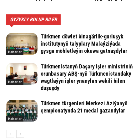
GYZYKLY BOLUP BILER
Türkmen döwlet binagärlik-gurluşyk
institutynyň talyplary Malaýziýada
gysga möhletleýin okuwa gatnaşdylar
Habarlar
Türkmenistanyň Daşary işler ministriniň
orunbasary ABŞ-nyň Türkmenistandaky
wagtlaýyn işler ynanylan wekili bilen
Habarlar
duşuşdy
Türkmen türgenleri Merkezi Aziýanyň
çempionatynda 21 medal gazandylar
Habarlar