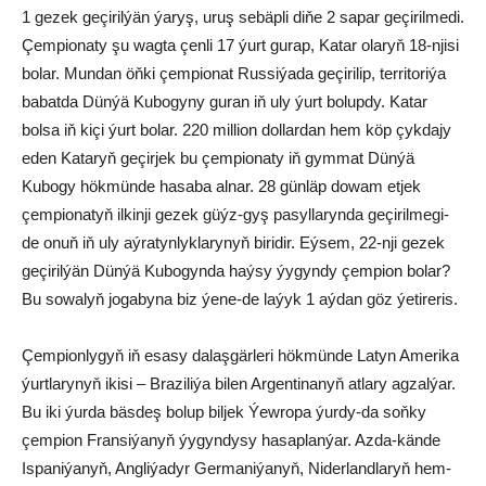
1 gezek geçirilýän ýaryş, uruş sebäpli diňe 2 sapar geçirilmedi.
Çempionaty şu wagta çenli 17 ýurt gurap, Katar olaryň 18-njisi
bolar. Mundan öňki çempionat Russiýada geçirilip, territoriýa
babatda Dünýä Kubogyny guran iň uly ýurt bolupdy. Katar
bolsa iň kiçi ýurt bolar. 220 million dollardan hem köp çykdajy
eden Kataryň geçirjek bu çempionaty iň gymmat Dünýä
Kubogy hökmünde hasaba alnar. 28 günläp dowam etjek
çempionatyň ilkinji gezek güýz-gyş pasyllarynda geçirilmegi-
de onuň iň uly aýratynlyklarynyň biridir. Eýsem, 22-nji gezek
geçirilýän Dünýä Kubogynda haýsy ýygyndy çempion bolar?
Bu sowalyň jogabyna biz ýene-de laýyk 1 aýdan göz ýetireris.
Çempionlygyň iň esasy dalaşgärleri hökmünde Latyn Amerika
ýurtlarynyň ikisi – Braziliýa bilen Argentinanyň atlary agzalýar.
Bu iki ýurda bäsdeş bolup biljek Ýewropa ýurdy-da soňky
çempion Fransiýanyň ýygyndysy hasaplanýar. Azda-kände
Ispaniýanyň, Angliýadyr Germaniýanyň, Niderlandlaryň hem-