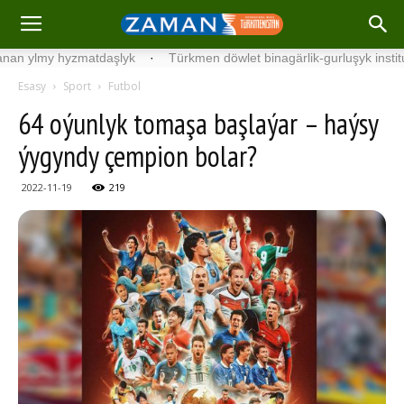
hyzmatdaşlyk
·
Türkmen döwlet binagärlik-gurluşyk institutynyň ta
Esasy
Sport
Futbol
64 oýunlyk tomaşa başlaýar – haýsy
ýygyndy çempion bolar?
2022-11-19
219