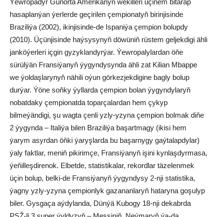
Ýewropadyr Günorta Amerikanyň wekilleri üçinem bitarap
hasaplanýan ýerlerde geçirilen çempionatyň birinjisinde
Braziliýa (2002), ikinjisinde-de Ispaniýa çempion bolupdy
(2010). Üçünjisinde haýsysynyň döwüniň rüstem geljekdigi ähli
janköýerleri içgin gyzyklandyrýar. Ýewropalylardan öňe
sürülýän Fransiýanyň ýygyndysynda ähli zat Kilian Mbappe
we ýoldaşlarynyň nähili oýun görkezjekdigine bagly bolup
durýar. Ýöne soňky ýyllarda çempion bolan ýygyndylaryň
nobatdaky çempionatda toparçalardan hem çykyp
bilmeýändigi, şu wagta çenli yzly-yzyna çempion bolmak diňe
2 ýygynda – Italiýa bilen Braziliýa başartmagy (ikisi hem
ýarym asyrdan öňki ýaryşlarda bu başarnygy gaýtalapdylar)
ýaly faktlar, meniň pikirimçe, Fransiýanyň işini kynlaşdyrmasa,
ýeňilleşdirenok. Elbetde, statistikalar, rekordlar täzelenmek
üçin bolup, belki-de Fransiýanyň ýygyndysy 2-nji statistika,
ýagny yzly-yzyna çempionlyk gazananlaryň hataryna goşulyp
biler. Gysgaça aýdylanda, Dünýä Kubogy 18-nji dekabrda
PSŽ-li 3 super ýyldyzyň – Messiniň, Neýmaryň ýa-da