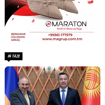
IŇ TÄZE