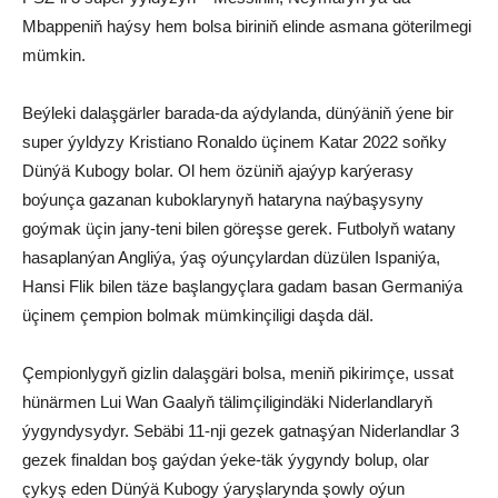
Mbappeniň haýsy hem bolsa biriniň elinde asmana göterilmegi
mümkin.
Beýleki dalaşgärler barada-da aýdylanda, dünýäniň ýene bir
super ýyldyzy Kristiano Ronaldo üçinem Katar 2022 soňky
Dünýä Kubogy bolar. Ol hem özüniň ajaýyp karýerasy
boýunça gazanan kuboklarynyň hataryna naýbaşysyny
goýmak üçin jany-teni bilen göreşse gerek. Futbolyň watany
hasaplanýan Angliýa, ýaş oýunçylardan düzülen Ispaniýa,
Hansi Flik bilen täze başlangyçlara gadam basan Germaniýa
üçinem çempion bolmak mümkinçiligi daşda däl.
Çempionlygyň gizlin dalaşgäri bolsa, meniň pikirimçe, ussat
hünärmen Lui Wan Gaalyň tälimçiligindäki Niderlandlaryň
ýygyndysydyr. Sebäbi 11-nji gezek gatnaşýan Niderlandlar 3
gezek finaldan boş gaýdan ýeke-täk ýygyndy bolup, olar
çykyş eden Dünýä Kubogy ýaryşlarynda şowly oýun