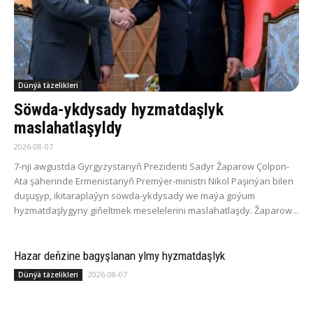
Dünýä täzelikleri
Söwda-ykdysady hyzmatdaşlyk
maslahatlaşyldy
2026-08-07
7-nji awgustda Gyrgyzystanyň Prezidenti Sadyr Žaparow Çolpon-
Ata şäherinde Ermenistanyň Premýer-ministri Nikol Paşinýan bilen
duşuşyp, ikitaraplaýyn söwda-ykdysady we maýa goýum
hyzmatdaşlygyny giňeltmek meselelerini maslahatlaşdy. Žaparow...
Hazar deňzine bagyşlanan ylmy hyzmatdaşlyk
2026-08-07
Dünýä täzelikleri