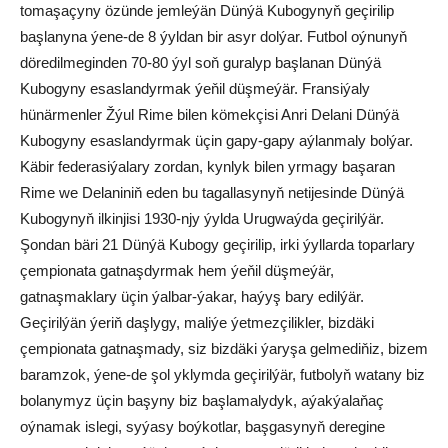
tomaşaçyny özünde jemleýän Dünýä Kubogynyň geçirilip
başlanyna ýene-de 8 ýyldan bir asyr dolýar. Futbol oýnunyň
döredilmeginden 70-80 ýyl soň guralyp başlanan Dünýä
Kubogyny esaslandyrmak ýeňil düşmeýär. Fransiýaly
hünärmenler Žýul Rime bilen kömekçisi Anri Delani Dünýä
Kubogyny esaslandyrmak üçin gapy-gapy aýlanmaly bolýar.
Käbir federasiýalary zordan, kynlyk bilen yrmagy başaran
Rime we Delaniniň eden bu tagallasynyň netijesinde Dünýä
Kubogynyň ilkinjisi 1930-njy ýylda Urugwaýda geçirilýär.
Şondan bäri 21 Dünýä Kubogy geçirilip, irki ýyllarda toparlary
çempionata gatnaşdyrmak hem ýeňil düşmeýär,
gatnaşmaklary üçin ýalbar-ýakar, haýyş bary edilýär.
Geçirilýän ýeriň daşlygy, maliýe ýetmezçilikler, bizdäki
çempionata gatnaşmady, siz bizdäki ýaryşa gelmediňiz, bizem
baramzok, ýene-de şol yklymda geçirilýär, futbolyň watany biz
bolanymyz üçin başyny biz başlamalydyk, aýakýalaňaç
oýnamak islegi, syýasy boýkotlar, başgasynyň deregine