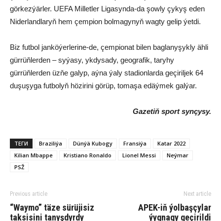
görkezýärler. UEFA Milletler Ligasynda-da şowly çykyş eden
Niderlandlaryň hem çempion bolmagynyň wagty gelip ýetdi.
Biz futbol janköýerlerine-de, çempionat bilen baglanyşykly ähli
gürrüňlerden – syýasy, ykdysady, geografik, taryhy
gürrüňlerden üzňe galyp, aýna ýaly stadionlarda geçiriljek 64
duşuşyga futbolyň hözirini görüp, tomaşa edäýmek galýar.
Gazetiň sport synçysy.
ТЕГИ
Braziliýa
Dünýä Kubogy
Fran­si­ýa
Katar 2022
Kilian Mbappe
Kristiano Ronaldo
Lionel Messi
Neýmar
PSŽ
Previous article
Next article
“Waymo” täze sürüjisiz
APEK-iň ýolbaşçylar
taksisini tanyşdyrdy
ýygnagy geçirildi