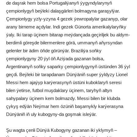
de daşrak hem bolsa Portugaliýanyň ýygyndylarynyň
çempionlygyň beýleki dalaşgärleri bolmagyna garaşylýar.
Çempionlygy yzly-yzyna 4 gezek ýewropalylar gazanyp, olar
arany birneme açdylar. Indi gezek Günorta amerikalylaryňky
ýaly. Iki tarap üçinem bitarap meýdançada geçiriljek bu aldym-
berdimli göreşde bilermenlere görä, ummanyň aňyrsyndan
gelenler bir ädim öňde görünýär. Braziliýa soňky
çempionlygyny 20 ýyl öň Aziýada gazanan bolsa,
Argentinanyň soňky saparky çempionlygynyň üstünden 36 ýyl
geçdi. Beýleki bir tarapdanam Dünýäniň super ýyldyzy Lionel
Messi hem ajaýyp karýerasynyň üstüni kuboklaryň seresi
bilen ýetirse, futbol muşdaklary üçinem, taryhyň altyn
sahypalary üçinem kem bolmazdy. Messi bilen bir klubda
çykyş edýän Neýmar hem özüniň başarnykly karýerasyna
Dünýäniň iň uly kubogyny-da goşmak isleýär.
Şu wagta çenli Dünýä Kubogyny gazanan iki yklymyň –