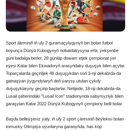
Sport äleminiň iň uly 2 guramaçylygynyň biri bolan futbol
boýunça Dünýä Kubogynyň nobatdakysyna ertir, ýekşenbe
güni badalga berler. 28 günläp dowam etjek çempionat ýer
eýesi Katar bilen Ekwadoryň arasyndaky duşuşyk bilen açylar.
Toparçalarda geçiriljek 48 duşuşykdan soň 3-nji dekabrda-da
gatnaşýan ýygyndylaryň deň ýarysy utulan-çykdy
duşuşyklaryny geçirip başlarlar. Netijede, 18-nji dekabrda-da
Lusail şäherindäki “Lusail Icon” stadionynda sabyrsyzlyk bilen
garaşylan Katar 2022 Dünýä Kubogynyň çempiony belli bolar.
Başda belleýşimiz ýaly, iň uly 2 sport çäresiniň beýlekisi bolan
tomusky Olimpiýa oýunlaryna garanyňda, has köp