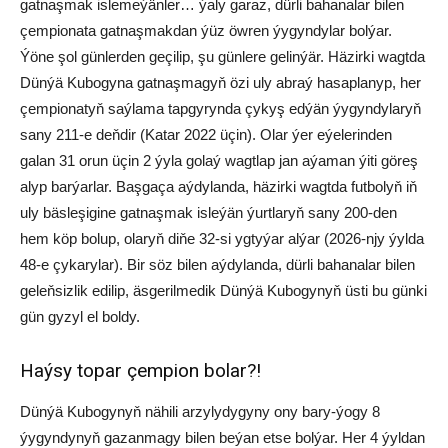
gatnaşmak islemeýänler… ýaly garaz, dürli bahanalar bilen
çempionata gatnaşmakdan ýüz öwren ýygyndylar bolýar.
Ýöne şol günlerden geçilip, şu günlere gelinýär. Häzirki wagtda
Dünýä Kubogyna gatnaşmagyň özi uly abraý hasaplanyp, her
çempionatyň saýlama tapgyrynda çykyş edýän ýygyndylaryň
sany 211-e deňdir (Katar 2022 üçin). Olar ýer eýelerinden
galan 31 orun üçin 2 ýyla golaý wagtlap jan aýaman ýiti göreş
alyp barýarlar. Başgaça aýdylanda, häzirki wagtda futbolyň iň
uly bäsleşigine gatnaşmak isleýän ýurtlaryň sany 200-den
hem köp bolup, olaryň diňe 32-si ygtyýar alýar (2026-njy ýylda
48-e çykarylar). Bir söz bilen aýdylanda, dürli bahanalar bilen
geleňsizlik edilip, äsgerilmedik Dünýä Kubogynyň üsti bu günki
gün gyzyl el boldy.
Haýsy topar çempion bolar?!
Dünýä Kubogynyň nähili arzylydygyny ony bary-ýogy 8
ýygyndynyň gazanmagy bilen beýan etse bolýar. Her 4 ýyldan