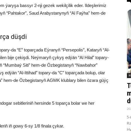
ýaryşa bassyr 2-nji gezek wekilçilik eder. Ildeşlerimiz
anyň “Pahtakor”, Saud Arabystanynyň “Al Faýha” hem-de
arça düşdi
pary-da “E” toparçada Eýranyň “Persepolis”, Kataryň “Al-
bilen bije çekişdi. Neýmaryň çykyş edýän “Al Hilal” topary-
nyň “Mumbaý Siti” hem-de Özbegistanyň “Nawbahor”
 edýän “Al-Ittihad” topary-da “C” toparçada bolup, olar
H
a” hem-de Özbegistanyň AGMK klublary bilen özara güýç
T
m
d
ogar sebitleriniň hersinde 5 toparça bolar we her
20
5-
R
eriň iň gowy 6-sy 1/8 finala çykar.
Hy