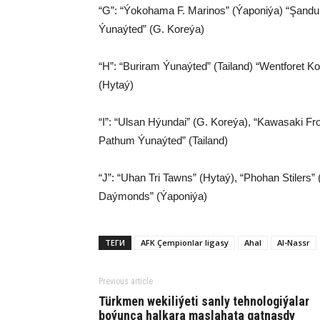
“G”: “Ýokohama F. Marinos” (Ýaponiýa) “Şandun T
Ýunaýted” (G. Koreýa)
“H”: “Buriram Ýunaýted” (Tailand) “Wentforet Ko
(Hytaý)
“I”: “Ulsan Hýundai” (G. Koreýa), “Kawasaki Fron
Pathum Ýunaýted” (Tailand)
“J”: “Uhan Tri Tawns” (Hytaý), “Phohan Stiler
Daýmonds” (Ýaponiýa)
ТЕГИ
AFK Çempionlar ligasy
Ahal
Al-Nassr
Previous article
Türkmen wekiliýeti sanly tehnologiýalar
boýunça halkara maslahata gatnaşdy