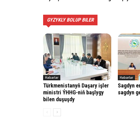
GYZYKLY BOLUP BILER
Habarlar
Habarlar
Türkmenistanyň Daşary işler
Sagdyn e
ministri ÝHHG-niň başlygy
sagdyn ge
bilen duşuşdy