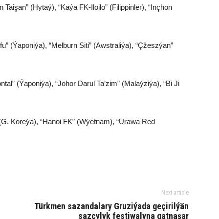
aişan” (Hytaý), “Kaýa FK-Iloilo” (Filippinler), “Inçhon
fu” (Ýaponiýa), “Melburn Siti” (Awstraliýa), “Çžeszýan”
tal” (Ýaponiýa), “Johor Darul Ta’zim” (Malaýziýa), “Bi Ji
s” (G. Koreýa), “Hanoi FK” (Wýetnam), “Urawa Red
Next article
Türkmen sazandalary Gruziýada geçirilýän
sazçylyk festiwalyna gatnaşar