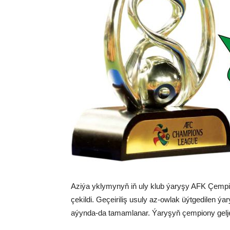
Aziýa yklymynyň iň uly klub ýaryşy AFK Çempio
çekildi. Geçeiriliş usuly az-owlak üýtgedilen ý
aýynda-da tamamlanar. Ýaryşyň çempiony geljek