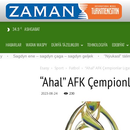
34.9
ASHGABAT
C
HABARLAR
WATAN WASPY
DÜNÝÄ TÄZELIKLERI
TEHNOLOGIÝA
EDEBIÝAT
n ene – sagdyn çaga – sagdyn geljek
·
“Nýukasl” tälimçisini täzele
Esasy
Sport
Futbol
“Ahal” AFK Çempionlar Liga
“Ahal” AFK Çempionl
2023-08-24
230