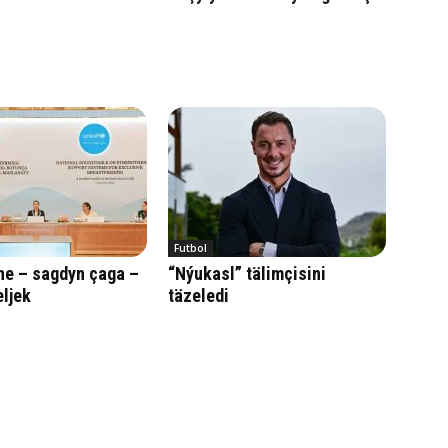
Futbol
ne – sagdyn çaga –
“Nýukasl” tälimçisini
ljek
täzeledi