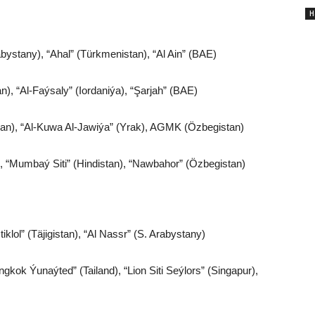
H
abystany), “Ahal” (Türkmenistan), “Al Ain” (BAE)
n), “Al-Faýsaly” (Iordaniýa), “Şarjah” (BAE)
Eýran), “Al-Kuwa Al-Jawiýa” (Yrak), AGMK (Özbegistan)
an), “Mumbaý Siti” (Hindistan), “Nawbahor” (Özbegistan)
stiklol” (Täjigistan), “Al Nassr” (S. Arabystany)
kok Ýunaýted” (Tailand), “Lion Siti Seýlors” (Singapur),