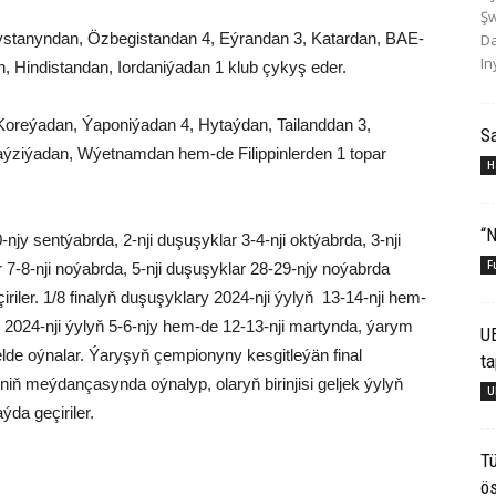
Şw
ystanyndan, Özbegistandan 4, Eýrandan 3, Katardan, BAE-
Da
In
, Hindistandan, Iordaniýadan 1 klub çykyş eder.
Koreýadan, Ýaponiýadan 4, Hytaýdan, Tailanddan 3,
S
ýziýadan, Wýetnamdan hem-de Filippinlerden 1 topar
H
“N
njy sentýabrda, 2-nji duşuşyklar 3-4-nji oktýabrda, 3-nji
F
r 7-8-nji noýabrda, 5-nji duşuşyklar 28-29-njy noýabrda
riler. 1/8 finalyň duşuşyklary 2024-nji ýylyň 13-14-nji hem-
y 2024-nji ýylyň 5-6-njy hem-de 12-13-nji martynda, ýarym
U
elde oýnalar. Ýaryşyň çempionyny kesgitleýän final
ta
niň meýdançasynda oýnalyp, olaryň birinjisi geljek ýylyň
U
da geçiriler.
Tü
ös