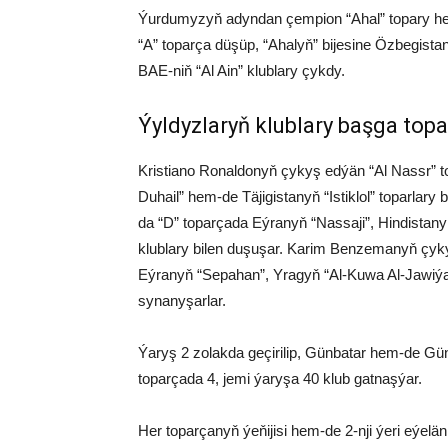
Ýurdumyzyň adyndan çempion “Ahal” topary hem 
“A” toparça düşüp, “Ahalyň” bijesine Özbegist
BAE-niň “Al Ain” klublary çykdy.
Ýyldyzlaryň klublary başga top
Kristiano Ronaldonyň çykyş edýän “Al Nassr” to
Duhail” hem-de Täjigistanyň “Istiklol” toparlary 
da “D” toparçada Eýranyň “Nassaji”, Hindista
klublary bilen duşuşar. Karim Benzemanyň çykyş
Eýranyň “Sepahan”, Yragyň “Al-Kuwa Al-Jawiý
synanyşarlar.
Ýaryş 2 zolakda geçirilip, Günbatar hem-de Günd
toparçada 4, jemi ýaryşa 40 klub gatnaşýar.
Her toparçanyň ýeňijisi hem-de 2-nji ýeri eýelänl