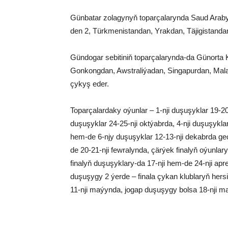
Günbatar zolagynyň toparçalarynda Saud Arab
den 2, Türkmenistandan, Yrakdan, Täjigistandan
Gündogar sebitiniň toparçalarynda-da Günorta 
Gonkongdan, Awstraliýadan, Singapurdan, Mala
çykyş eder.
Toparçalardaky oýunlar – 1-nji duşuşyklar 19-20-
duşuşyklar 24-25-nji oktýabrda, 4-nji duşuşykla
hem-de 6-njy duşuşyklar 12-13-nji dekabrda geçi
de 20-21-nji fewralynda, çärýek finalyň oýunlar
finalyň duşuşyklary-da 17-nji hem-de 24-nji apr
duşuşygy 2 ýerde – finala çykan klublaryň hersi
11-nji maýynda, jogap duşuşygy bolsa 18-nji maý