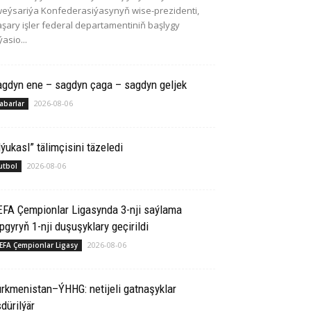
eýsariýa Konfederasiýasynyň wise-prezidenti,
şary işler federal departamentiniň başlygy
ýasio...
agdyn ene – sagdyn çaga – sagdyn geljek
2026-08-06
abarlar
ýukasl” tälimçisini täzeledi
2026-08-06
utbol
EFA Çempionlar Ligasynda 3-nji saýlama
pgyryň 1-nji duşuşyklary geçirildi
2026-08-06
EFA Çempionlar Ligasy
rkmenistan–ÝHHG: netijeli gatnaşyklar
dürilýär