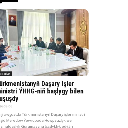
abarlar
ürkmenistanyň Daşary işler
inistri ÝHHG-niň başlygy bilen
uşuşdy
26-08-06
nji awgustda Türkmenistanyň Daşary işler ministri
aşid Meredow Ýewropada Howpsuzlyk we
zmatdaşlyk Guramasyna başlyklyk edýän