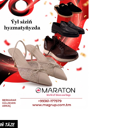
IŇ TÄZE