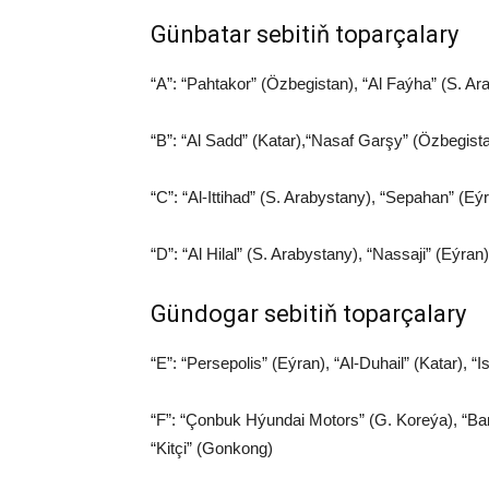
Günbatar sebitiň toparçalary
“A”: “Pahtakor” (Özbegistan), “Al Faýha” (S. Ar
“B”: “Al Sadd” (Katar),“Nasaf Garşy” (Özbegista
“C”: “Al-Ittihad” (S. Arabystany), “Sepahan” (
“D”: “Al Hilal” (S. Arabystany), “Nassaji” (Eýr
Gündogar sebitiň toparçalary
“E”: “Persepolis” (Eýran), “Al-Duhail” (Katar), “I
“F”: “Çonbuk Hýundai Motors” (G. Koreýa), “Bang
“Kitçi” (Gonkong)