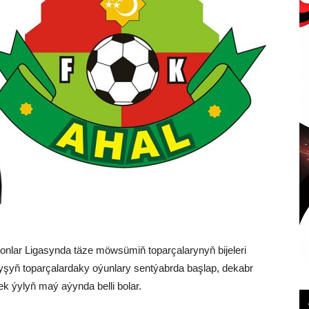
nlar Ligasynda täze möwsümiň toparçalarynyň bijeleri
aryşyň toparçalardaky oýunlary sentýabrda başlap, dekabr
 ýylyň maý aýynda belli bolar.