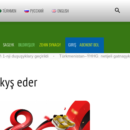
TÜRKMEN
РУССКИЙ
ENGLISH
SAGLYK
BILDIRIŞLER
ZEHIN SYNAGY
GIRIŞ
ABONENT BOL
lary geçirildi
·
Türkmenistan–ÝHHG: netijeli gatnaşyklar ösdürilýä
ykyş eder