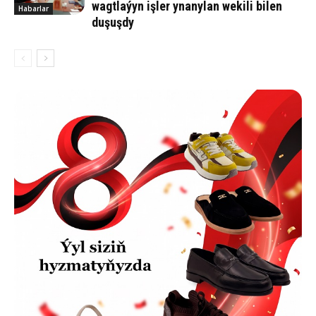
wagtlaýyn işler ynanylan wekili bilen
Habarlar
duşuşdy