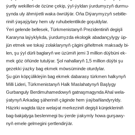
ýurt­ly we­kil­le­ri-de özü­ne çe­kip, ýyl-ýyl­dan ýur­du­my­zyň dur­mu­
şyn­da uly äh­mi­ýet­li wa­ka öw­rül­ýär. Oňa Di­ýa­ry­my­zyň se­bit­le­
ri­niň ýa­şaý­jy­la­ry hem uly ru­hu­be­lent­lik­de go­şul­dy­lar.
Ýe­ri ge­len­de bel­le­sek, Türk­me­nis­ta­nyň Pre­zi­den­ti­niň de­giş­li
Ka­ra­ry­na la­ýyk­lyk­da, ýur­du­myz­da eko­lo­gik aba­dan­çy­ly­gy üp­
jün et­mek we to­kaý zo­lak­la­ry­nyň çä­gi­ni gi­ňelt­mek mak­sa­dy bi­
len, şu ýyl dür­li bag­la­ryň we üzü­miň je­mi 3 mil­li­on düý­bü­ni ek­
mek göz öňün­de tu­tul­ýar. Şol na­hal­la­ryň 1,5 mil­li­on düý­bi şu
ge­zek­ki ýaz­ky bag ek­mek möw­sü­min­de otur­dy­lar.
Şu gün köp­çü­lik­le­ýin bag ek­mek da­ba­ra­sy türk­men hal­ky­nyň
Mil­li Li­de­ri, Türk­me­nis­ta­nyň Halk Mas­la­ha­ty­nyň Baş­ly­gy
Gurbanguly Berdimuhamedowyň gat­naş­ma­gyn­da Ahal we­la­
ýa­ty­nyň Ar­ka­dag şä­he­ri­niň çä­gin­de hem ýaý­baň­lan­dy­ryl­dy.
Hä­zir­ki wagt­da tä­ze we­la­ýat mer­ke­zi­niň de­giş­li kün­jek­le­ri­niň
bag-bak­ja­ly­ga bes­len­me­gi bu ýer­de ýa­kym­ly ho­wa gur­şa­wy­
nyň eme­le gel­me­gi­ni şert­len­dir­ýär.