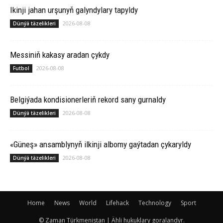
Ikinji jahan urşunyň galyndylary tapyldy
2026-08-08
Dünýä täzelikleri
Messiniň kakasy aradan çykdy
2026-08-08
Futbol
Belgiýada kondisionerleriň rekord sany gurnaldy
2026-08-08
Dünýä täzelikleri
«Güneş» ansamblynyň ilkinji albomy gaýtadan çykaryldy
2026-08-08
Dünýä täzelikleri
Home
News
World
Lifehack
Technology
Sport
© Zaman Türkmenistan | Ähli hukuklary goralandyr.