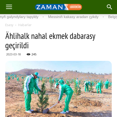
lyndylary tapyldy
·
Messiniň kakasy aradan çykdy
·
Belgiýada ko
Esasy
Habarlar
Ählihalk nahal ekmek dabarasy
geçirildi
2023-03-18
245