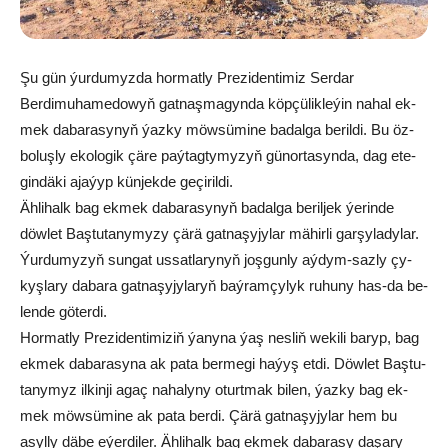
Şu gün ýur­du­myz­da hor­mat­ly Pre­zi­den­ti­miz Ser­dar
Berdimuhamedowyň gat­naş­ma­gyn­da köp­çü­lik­le­ýin na­hal ek­
mek da­ba­ra­sy­nyň ýaz­ky möw­sü­mi­ne ba­dal­ga be­ril­di. Bu öz­
bo­luş­ly eko­lo­gik çä­re paý­tag­ty­my­zyň gü­nor­ta­syn­da, dag ete­
gin­dä­ki aja­ýyp kün­jek­de ge­çi­ril­di.
Äh­li­halk bag ek­mek da­ba­ra­sy­nyň ba­dal­ga be­ril­jek ýe­rin­de
döw­let Baş­tu­ta­ny­my­zy çä­rä gat­na­şy­jy­lar mä­hir­li gar­şy­la­dy­lar.
Ýur­du­my­zyň sun­gat us­sat­la­ry­nyň joş­gun­ly aý­dym-saz­ly çy­
kyş­la­ry da­ba­ra gat­na­şy­jy­la­ryň baý­ram­çy­lyk ru­hu­ny has-da be­
len­de gö­ter­di.
Hor­mat­ly Pre­zi­den­ti­mi­ziň ýa­ny­na ýaş nes­liň we­ki­li ba­ryp, bag
ek­mek da­ba­ra­sy­na ak pa­ta ber­me­gi ha­ýyş et­di. Döw­let Baş­tu­
ta­ny­myz il­kin­ji agaç na­ha­ly­ny oturt­mak bi­len, ýaz­ky bag ek­
mek möw­sü­mi­ne ak pa­ta ber­di. Çä­rä gat­na­şy­jy­lar hem bu
asyl­ly dä­be eýer­di­ler. Äh­li­halk bag ek­mek da­ba­ra­sy da­şa­ry