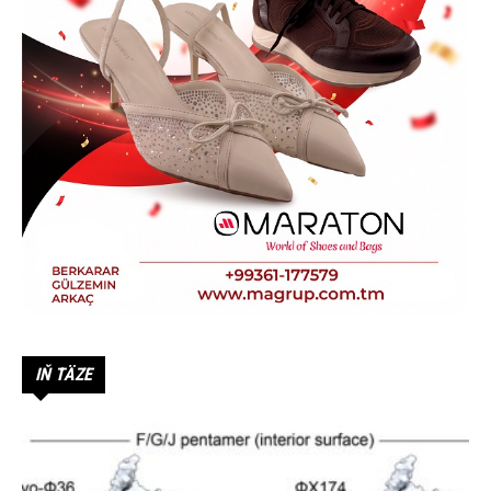
IŇ TÄZE