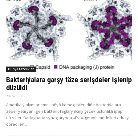
Dünýä täzelikleri
Bakteriýalara garşy täze serişdeler işlenip
düzüldi
2026-08-08
Amerikaly alymlar emeli aňyň kömegi bilen diňe bakteriýalara
zeper ýetirýän işjeň bakteriofaglary ilkinji gezek üstünlikli işläp
düzdiler. Barlaghana synaglarynda «Evo» genom modelleri arkaly
döredilen...