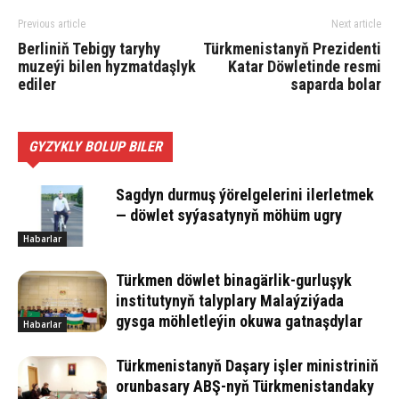
Previous article
Next article
Berliniň Tebigy taryhy
Türkmenistanyň Prezidenti
muzeýi bilen hyzmatdaşlyk
Katar Döwletinde resmi
ediler
saparda bolar
GYZYKLY BOLUP BILER
Sagdyn durmuş ýörelgelerini ilerletmek
— döwlet syýasatynyň möhüm ugry
Habarlar
Türkmen döwlet binagärlik-gurluşyk
institutynyň talyplary Malaýziýada
gysga möhletleýin okuwa gatnaşdylar
Habarlar
Türkmenistanyň Daşary işler ministriniň
orunbasary ABŞ-nyň Türkmenistandaky