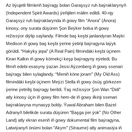
Az býujetli filmleriň baýragy bolan Garaşsyz ruh baýraklarynyň
(Independent Spirit Awards) ýeňijileri mälim edildi. 40-njy
Garaşsyz ruh baýraklarynda iň gowy film “Anora” (Anora)
kinosy, ony surata düşüren Şon Beýker bolsa iň gowy
režissýor diýlip saýlandy. Filmde baş keşbi janlandyran Maýki
Medison iň gowy baş keşbi ýerine ýetiriji baýragyna laýyk
görüldi. “Hakyky jepa” (A Real Pain) filmindäki keşbi üçinem
Kiran Kalkin iň gowy kömekçi keşp baýragyny eýeledi. Bu
filmiň edebi esasyny ýazan Jessi Aýzenberg iň gowy ssenari
baýragy bilen sylaglandy. “Meniň köne joram” (My Old Ass)
filmindäki keşbi üçinem Meýzi Stella iň gowy ösüş görkezen
ýerine ýetiriliş baýragy berildi. Ýaş režissýor Şon Wan “Didi”
atly kinosy üçin iň gowy film hem-de iň gowy ilkinji ssenari
baýraklaryna mynasyp boldy. Ýuwal Abraham bilen Bazel
Adranyň bilelikde surata düşüren “Başga ýer ýok” (No Other
Land) atly ekran eseriň iň gowy dokumental film baýragyna,
Latwiýanyň önümi bolan “Akym” (Straume) atly animasiýa iň