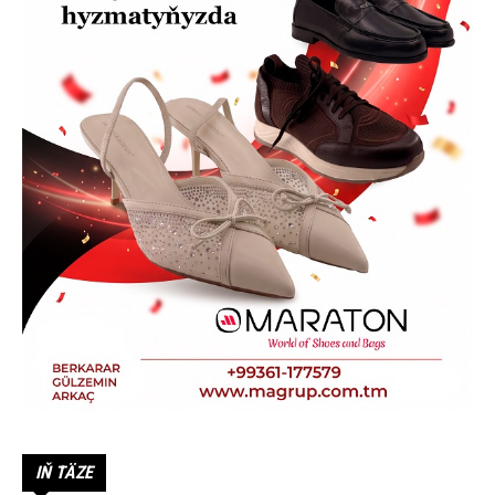
IŇ TÄZE