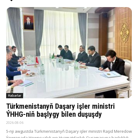
Habarlar
Türkmenistanyň Daşary işler ministri
ÝHHG-niň başlygy bilen duşuşdy
2026-08-06
5-nji awgustda Türkmenistanyň Daşary işler ministri Raşid Meredow
Ýewropada Howpsuzlyk we Hyzmatdaşlyk Guramasyna başlyklyk