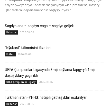
edýän Şweýsariýa Konfederasiýasynyň wise-prezidenti, Daşary
işler federal departamentiniň başlygy Inýasio...
Sagdyn ene – sagdyn çaga – sagdyn geljek
2026-08-06
Habarlar
“Nýukasl” tälimçisini täzeledi
2026-08-06
Futbol
UEFA Çempionlar Ligasynda 3-nji saýlama tapgyryň 1-nji
duşuşyklary geçirildi
2026-08-06
UEFA Çempionlar Ligasy
Türkmenistan–ÝHHG: netijeli gatnaşyklar ösdürilýär
2026-08-06
Habarlar