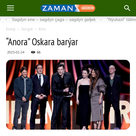
agdyn ene – sagdyn çaga – sagdyn geljek
·
“Nýukasl” tälimçisini tä
Esasy
Sungat
Kino
“Anora” Oskara barýar
2025-02-24
66