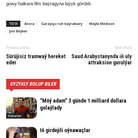
gowy halkara film baýragyna laýyk görüldi.
ТЕГИ
Anora
Garaşsyz ruh baýraklary
Maýki Medison
Şon Beýker
Previous article
Next article
Sü­rü­ji­siz tram­waý he­re­ket
Saud Arabystanynda iň uly
eder
attraksion gurulýar
GYZYKLY BOLUP BILER
“Möý adam” 3 günde 1 milliard dollara
golaýlady
Habarlar
Iň girdejili oýnawaçlar