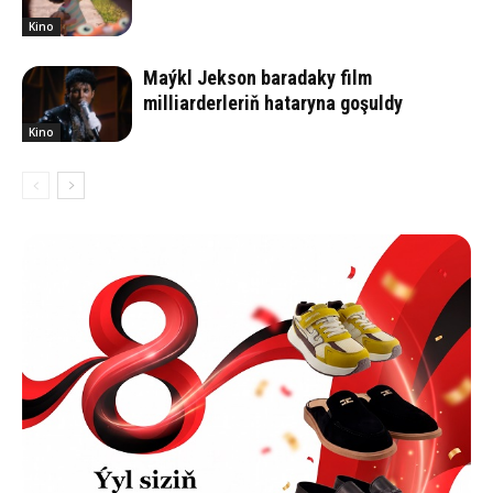
Kino
Maýkl Jekson baradaky film
milliarderleriň hataryna goşuldy
Kino