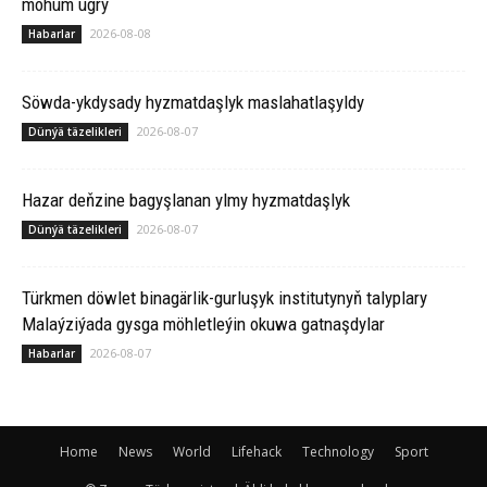
möhüm ugry
2026-08-08
Habarlar
Söwda-ykdysady hyzmatdaşlyk maslahatlaşyldy
2026-08-07
Dünýä täzelikleri
Hazar deňzine bagyşlanan ylmy hyzmatdaşlyk
2026-08-07
Dünýä täzelikleri
Türkmen döwlet binagärlik-gurluşyk institutynyň talyplary
Malaýziýada gysga möhletleýin okuwa gatnaşdylar
2026-08-07
Habarlar
Home
News
World
Lifehack
Technology
Sport