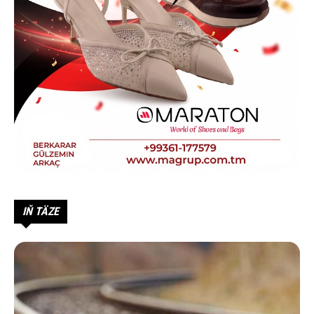
IŇ TÄZE