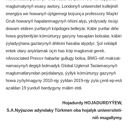
mag­lu­ma­ty­nyň esa­sy aw­to­ry, Lon­do­nyň uni­wer­si­tet kol­le­ji­niň
ener­gi­ýa we ho­wa­nyň üýt­ge­me­gi bo­ýun­ça pro­fes­so­ry Maýkl
Grub ho­wa­nyň ha­pa­lan­ma­gy­nyň öňü­ni alyp, yk­dy­sa­dy ösü­şi
do­wam et­di­ren ýurtlaryň köpdügini bel­le­ýär. Kä­bir ýurt­lar di­ňe
ho­wa goý­be­ril­ýän kö­mür­tur­şy ga­zy­ny ha­sap­lan bol­sa­lar, kä­bi­ri
ýy­la­dyş­ha­na gaz­la­ry­nyň äh­li­si­ni ha­sa­ba alyp­dyr. Şol se­bäp­li
en­tek ola­ry anyk­la­mak üçin has köp mag­lu­mat ge­rek.
«As­socia­ted Press» ha­bar­lar gul­lu­gy bol­sa, BMG-niň mak­sat­
na­ma­sy­nyň de­giş­li bol­ma­dyk Glo­bal Ug­le­rod Tas­la­ma­sy­nyň
mag­lu­mat­la­ryn­dan peý­da­la­nyp, ýyl­lyk kö­mür­tur­şy ga­zy­nyň
ho­wa zy­ňyl­ma­gy­ny 2010-njy ýyl­dan 2019-njy ýy­la çen­li ep-es­li
azal­dan 19 ýur­duň bar­dy­gy­ny mä­lim et­di.
Ho­ja­dur­dy HO­JA­DUR­DY­ÝEW,
S.A.Ny­ýa­zow adyn­da­ky Türk­men oba ho­ja­lyk uni­wer­si­te­ti­
niň mu­gal­ly­my.