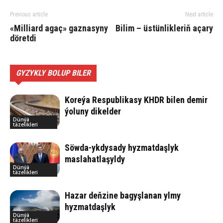
Previous article
Next article
«Mil­liard agaç» gaz­na­sy­ny
Bi­lim – üs­tün­lik­le­riň aça­ry
dö­ret­di
GYZYKLY BOLUP BILER
Koreýa Respublikasy KHDR bilen demir
ýoluny dikelder
Dünýä
täzelikleri
Söwda-ykdysady hyzmatdaşlyk
maslahatlaşyldy
Dünýä
täzelikleri
Hazar deňzine bagyşlanan ylmy
hyzmatdaşlyk
Dünýä
täzelikleri