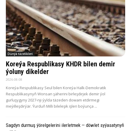
Dünýä täzelikleri
Koreýa Respublikasy KHDR bilen demir
ýoluny dikelder
2026-08-08
Koreýa Respublikasy Seul bilen Koreýa Halk-Demokratik
Respublikasynyň Wonsan şäherini birleşdirjek demir ýol
gurluşygyny 2027-nji ýylda täzeden dowam etdirmegi
meýilleşdirýär. Ýurduň Milli bileleşik işleri boýunça ...
Sagdyn durmuş ýörelgelerini ilerletmek — döwlet syýasatynyň