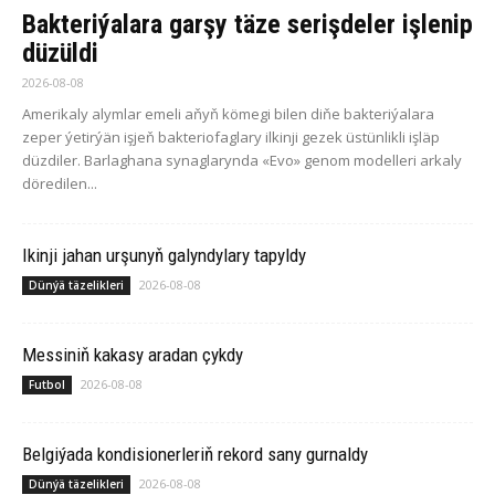
Bakteriýalara garşy täze serişdeler işlenip
düzüldi
2026-08-08
Amerikaly alymlar emeli aňyň kömegi bilen diňe bakteriýalara
zeper ýetirýän işjeň bakteriofaglary ilkinji gezek üstünlikli işläp
düzdiler. Barlaghana synaglarynda «Evo» genom modelleri arkaly
döredilen...
Ikinji jahan urşunyň galyndylary tapyldy
2026-08-08
Dünýä täzelikleri
Messiniň kakasy aradan çykdy
2026-08-08
Futbol
Belgiýada kondisionerleriň rekord sany gurnaldy
2026-08-08
Dünýä täzelikleri