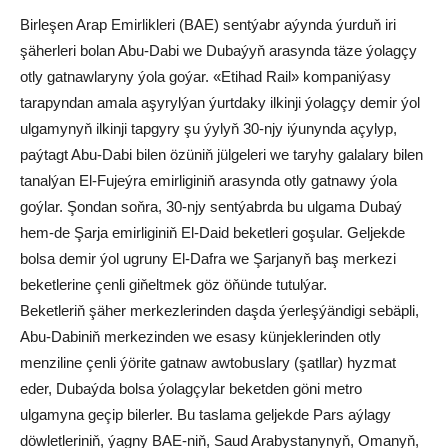
Birleşen Arap Emirlikleri (BAE) sentýabr aýynda ýurduň iri
şäherleri bolan Abu-Dabi we Dubaýyň arasynda täze ýolagçy
otly gatnawlaryny ýola goýar. «Etihad Rail» kompaniýasy
tarapyndan amala aşyrylýan ýurtdaky ilkinji ýolagçy demir ýol
ulgamynyň ilkinji tapgyry şu ýylyň 30-njy iýunynda açylyp,
paýtagt Abu-Dabi bilen özüniň jülgeleri we taryhy galalary bilen
tanalýan El-Fujeýra emirliginiň arasynda otly gatnawy ýola
goýlar. Şondan soňra, 30-njy sentýabrda bu ulgama Dubaý
hem-de Şarja emirliginiň El-Daid beketleri goşular. Geljekde
bolsa demir ýol ugruny El-Dafra we Şarjanyň baş merkezi
beketlerine çenli giňeltmek göz öňünde tutulýar.
Beketleriň şäher merkezlerinden daşda ýerleşýändigi sebäpli,
Abu-Dabiniň merkezinden we esasy künjeklerinden otly
menziline çenli ýörite gatnaw awtobuslary (şatllar) hyzmat
eder, Dubaýda bolsa ýolagçylar beketden göni metro
ulgamyna geçip bilerler. Bu taslama geljekde Pars aýlagy
döwletleriniň, ýagny BAE-niň, Saud Arabystanynyň, Omanyň,