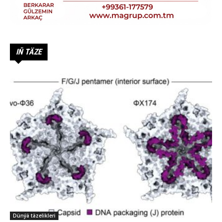
IŇ TÄZE
Dünýä täzelikleri