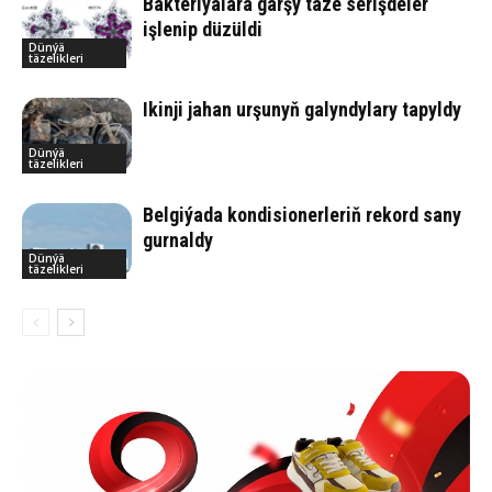
Bakteriýalara garşy täze serişdeler
işlenip düzüldi
Dünýä
täzelikleri
Ikinji jahan urşunyň galyndylary tapyldy
Dünýä
täzelikleri
Belgiýada kondisionerleriň rekord sany
gurnaldy
Dünýä
täzelikleri