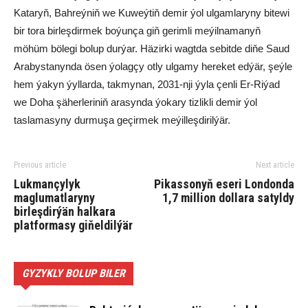
Kataryň, Bahreýniň we Kuweýtiň demir ýol ulgamlaryny bitewi
bir tora birleşdirmek boýunça giň gerimli meýilnamanyň
möhüm bölegi bolup durýar. Häzirki wagtda sebitde diňe Saud
Arabystanynda ösen ýolagçy otly ulgamy hereket edýär, şeýle
hem ýakyn ýyllarda, takmynan, 2031-nji ýyla çenli Er-Riýad
we Doha şäherleriniň arasynda ýokary tizlikli demir ýol
taslamasyny durmuşa geçirmek meýilleşdirilýär.
Previous article
Next article
Lukmançylyk
Pikassonyň eseri Londonda
maglumatlaryny
1,7 million dollara satyldy
birleşdirýän halkara
platformasy giňeldilýär
GYZYKLY BOLUP BILER