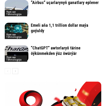
“Airbus” uçarlarynyň ganatlary eplener
Ylym we
Tehnologiýa
Emeli aňa 1,1 trillion dollar maýa
goýuldy
Ylym we
Tehnologiýa
“ChatGPT” awtorlaryň tärine
öýkünmekden ýüz öwürýär
Ylym we
Tehnologiýa