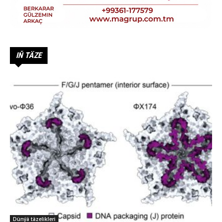
IŇ TÄZE
Dünýä täzelikleri