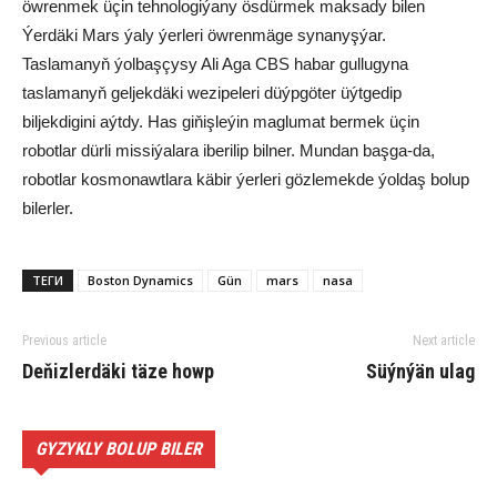
öwrenmek üçin tehnologiýany ösdürmek maksady bilen
Ýerdäki Mars ýaly ýerleri öwrenmäge synanyşýar.
Taslamanyň ýolbaşçysy Ali Aga CBS habar gullugyna
taslamanyň geljekdäki wezipeleri düýpgöter üýtgedip
biljekdigini aýtdy. Has giňişleýin maglumat bermek üçin
robotlar dürli missiýalara iberilip bilner. Mundan başga-da,
robotlar kosmonawtlara käbir ýerleri gözlemekde ýoldaş bolup
bilerler.
ТЕГИ
Boston Dynamics
Gün
mars
nasa
Previous article
Next article
Deňizlerdäki täze howp
Süýnýän ulag
GYZYKLY BOLUP BILER