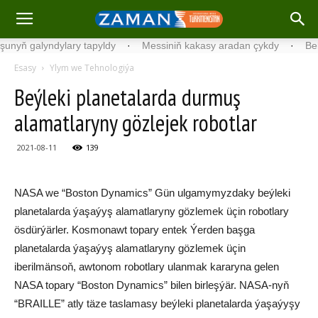
ň galyndylary tapyldy
·
Messiniň kakasy aradan çykdy
·
Belgiýa
Esasy
Ylym we Tehnologiýa
Beýleki planetalarda durmuş
alamatlaryny gözlejek robotlar
2021-08-11
139
NASA we “Boston Dynamics” Gün ulgamymyzdaky beýleki
planetalarda ýaşaýyş alamatlaryny gözlemek üçin robotlary
ösdürýärler. Kosmonawt topary entek Ýerden başga
planetalarda ýaşaýyş alamatlaryny gözlemek üçin
iberilmänsoň, awtonom robotlary ulanmak kararyna gelen
NASA topary “Boston Dynamics” bilen birleşýär. NASA-nyň
“BRAILLE” atly täze taslamasy beýleki planetalarda ýaşaýyşy