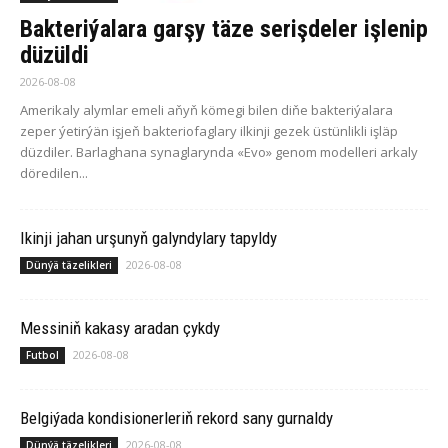
Bakteriýalara garşy täze serişdeler işlenip
düzüldi
2026-08-08
Amerikaly alymlar emeli aňyň kömegi bilen diňe bakteriýalara
zeper ýetirýän işjeň bakteriofaglary ilkinji gezek üstünlikli işläp
düzdiler. Barlaghana synaglarynda «Evo» genom modelleri arkaly
döredilen...
Ikinji jahan urşunyň galyndylary tapyldy
2026-08-08
Dünýä täzelikleri
Messiniň kakasy aradan çykdy
2026-08-08
Futbol
Belgiýada kondisionerleriň rekord sany gurnaldy
2026-08-08
Dünýä täzelikleri