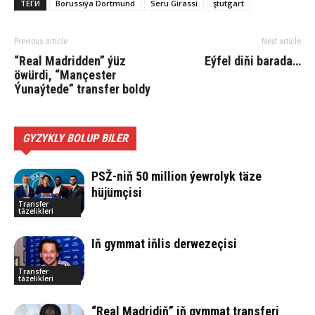
ТЕГИ
Borussiýa Dortmund
Seru Girassi
ştutgart
Previous article
Next article
“Real Madridden” ýüz
Eý­fel di­ňi ba­ra­da…
öwürdi, “Mançester
Ýunaýtede” transfer boldy
GYZYKLY BOLUP BILER
PSŽ-niň 50 million ýewrolyk täze
hüjümçisi
Transfer
täzelikleri
Iň gymmat iňlis derwezeçisi
Transfer
täzelikleri
“Real Madridiň” iň gymmat transferi