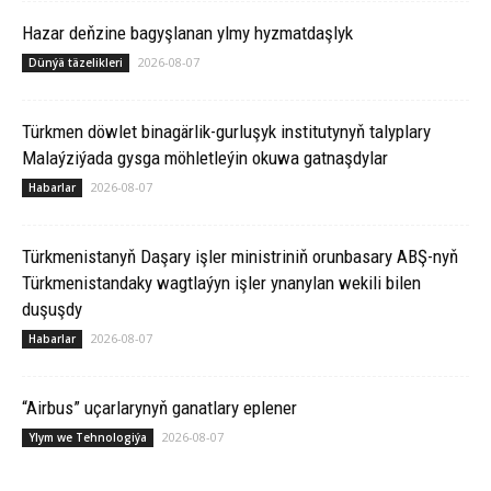
Hazar deňzine bagyşlanan ylmy hyzmatdaşlyk
2026-08-07
Dünýä täzelikleri
Türkmen döwlet binagärlik-gurluşyk institutynyň talyplary
Malaýziýada gysga möhletleýin okuwa gatnaşdylar
2026-08-07
Habarlar
Türkmenistanyň Daşary işler ministriniň orunbasary ABŞ-nyň
Türkmenistandaky wagtlaýyn işler ynanylan wekili bilen
duşuşdy
2026-08-07
Habarlar
“Airbus” uçarlarynyň ganatlary eplener
2026-08-07
Ylym we Tehnologiýa