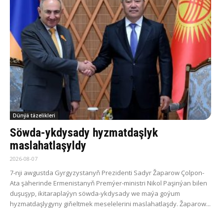
Dünýä täzelikleri
Söwda-ykdysady hyzmatdaşlyk
maslahatlaşyldy
2026-08-07
7-nji awgustda Gyrgyzystanyň Prezidenti Sadyr Žaparow Çolpon-
Ata şäherinde Ermenistanyň Premýer-ministri Nikol Paşinýan bilen
duşuşyp, ikitaraplaýyn söwda-ykdysady we maýa goýum
hyzmatdaşlygyny giňeltmek meselelerini maslahatlaşdy. Žaparow...