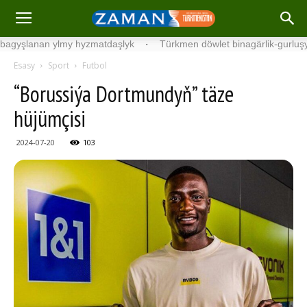
nan ylmy hyzmatdaşlyk
·
Türkmen döwlet binagärlik-gurluşyk instit
Esasy
Sport
Futbol
“Borussiýa Dortmundyň” täze
hüjümçisi
2024-07-20
103