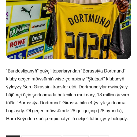
“Bundesliganyň” güýçli toparlaryndan “Borussiýa Dortmund”
kluby geçen möwsümiň wise-çempiony “Ştutgart” klubunyň
ýyldyzy Seru Girassini transfer etdi. Dortmundlylar gwineýaly
hüjümçi üçin şertnamada bellenilen mukdary, 18 million ýewro
tölär. “Borussiýa Dortmund” Girassu bilen 4 ýyllyk şertnama
baglaşdy. Ol geçen möwsümde 28 gol geçirip (28 oýunda),
Harri Keýnden soň çempionatyň iň netijeli futbolçysy bolupdy.