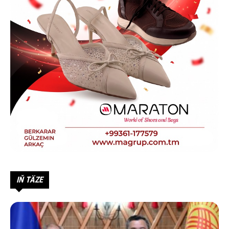
IŇ TÄZE