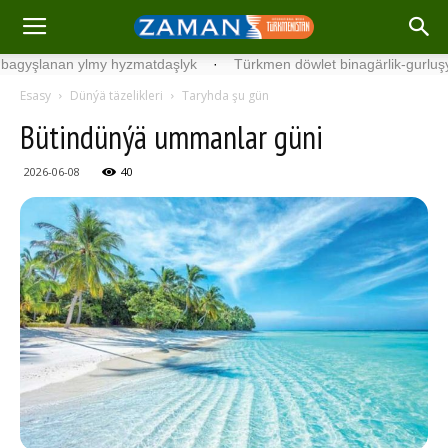
anan ylmy hyzmatdaşlyk
·
Türkmen döwlet binagärlik-gurluşyk insti
Esasy
Dünýä täzelikleri
Taryhda şu gün
Bütindünýä ummanlar güni
2026-06-08
40