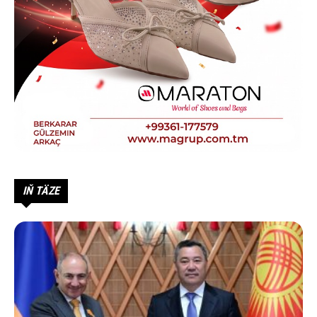
IŇ TÄZE