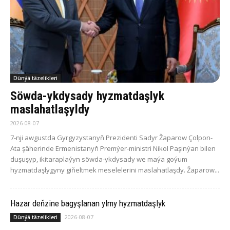
Dünýä täzelikleri
Söwda-ykdysady hyzmatdaşlyk
maslahatlaşyldy
2026-08-07
7-nji awgustda Gyrgyzystanyň Prezidenti Sadyr Žaparow Çolpon-
Ata şäherinde Ermenistanyň Premýer-ministri Nikol Paşinýan bilen
duşuşyp, ikitaraplaýyn söwda-ykdysady we maýa goýum
hyzmatdaşlygyny giňeltmek meselelerini maslahatlaşdy. Žaparow...
Hazar deňzine bagyşlanan ylmy hyzmatdaşlyk
2026-08-07
Dünýä täzelikleri