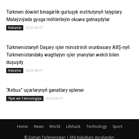
Türkmen döwlet binagärlik-gurluşyk institutynyň talyplary
Malaýziýada gysga möhletleýin okuwa gatnaşdylar
2026-08-07
Habarlar
Türkmenistanyň Daşary işler ministriniň orunbasary ABŞ-nyň
Türkmenistandaky wagtlaýyn işler ynanylan wekili bilen
duşuşdy
2026-08-07
Habarlar
“Airbus” uçarlarynyň ganatlary eplener
2026-08-07
Ylym we Tehnologiýa
Home
News
World
Lifehack
Technology
Sport
© Zaman Türkmenistan | Ähli hukuklary goralandyr.