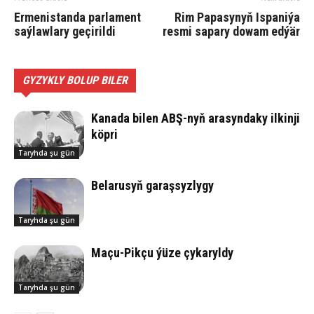
Ermenistanda parlament
Rim Papasynyň Ispaniýa
saýlawlary geçirildi
resmi sapary dowam edýär
GYZYKLY BOLUP BILER
Ka­na­da bilen ABŞ-nyň arasyndaky ilkinji
köp­ri
Taryhda şu gün
Belarusyň garaşsyzlygy
Taryhda şu gün
Ma­çu-Pik­çu ýü­ze çy­ka­ryl­dy
Taryhda şu gün