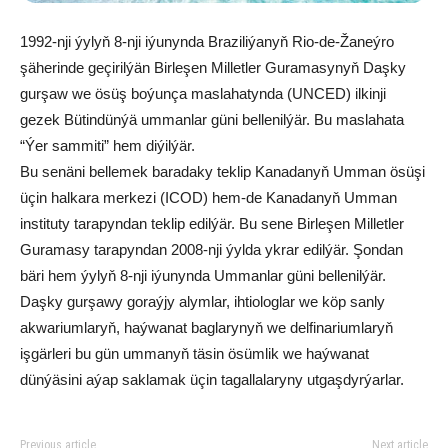
1992-nji ýylyň 8-nji iýunynda Braziliýanyň Rio-de-Žaneýro
şäherinde geçirilýän Birleşen Milletler Guramasynyň Daşky
gurşaw we ösüş boýunça maslahatynda (UNCED) ilkinji
gezek Bütindünýä ummanlar güni bellenilýär. Bu maslahata
“Ýer sammiti” hem diýilýär.
Bu senäni bellemek baradaky teklip Kanadanyň Umman ösüşi
üçin halkara merkezi (ICOD) hem-de Kanadanyň Umman
instituty tarapyndan teklip edilýär. Bu sene Birleşen Milletler
Guramasy tarapyndan 2008-nji ýylda ykrar edilýär. Şondan
bäri hem ýylyň 8-nji iýunynda Ummanlar güni bellenilýär.
Daşky gurşawy goraýjy alymlar, ihtiologlar we köp sanly
akwariumlaryň, haýwanat baglarynyň we delfinariumlaryň
işgärleri bu gün ummanyň täsin ösümlik we haýwanat
dünýäsini aýap saklamak üçin tagallalaryny utgaşdyrýarlar.
Previous article
Next article