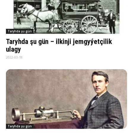
Taryhda şu gün
Taryhda şu gün – ilkinji jemgyýetçilik
ulagy
2022-03-18
Taryhda şu gün