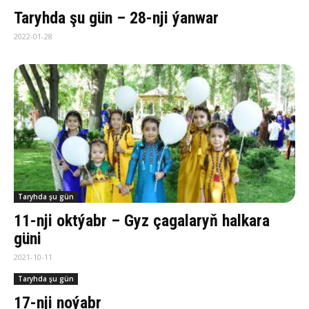
Taryhda şu gün – 28-nji ýanwar
2022-01-28
Taryhda şu gün
11-nji oktýabr – Gyz çagalaryň halkara
güni
2021-10-11
Taryhda şu gün
17-nji noýabr