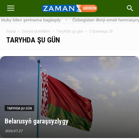
ilen şertnama baglaşdy
·
Özbegistan ilkinji emeli hemrasyny uçurdy
Esasy
Dünýä täzelikleri
Taryhda şu gün
Страница 28
TARYHDA ŞU GÜN
TARYHDA ŞU GÜN
Belarusyň garaşsyzlygy
2026-07-27