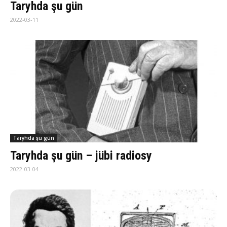
Taryhda şu gün
2022-03-11
Taryhda şu gün
Taryhda şu gün – jübi radiosy
2022-03-04