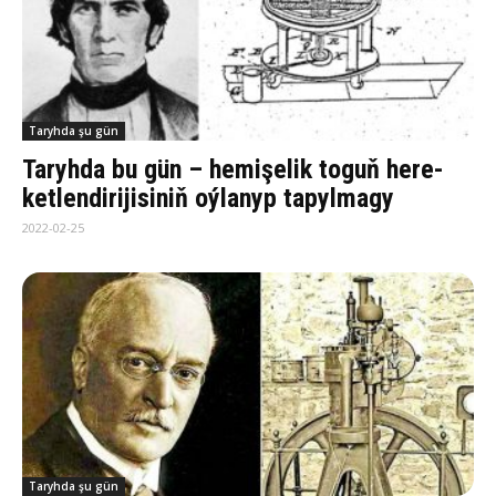
Taryhda şu gün
Taryhda bu gün – he­mi­şe­lik to­guň he­re­
ket­len­di­ri­ji­si­niň oý­lanyp tapylmagy
2022-02-25
Taryhda şu gün