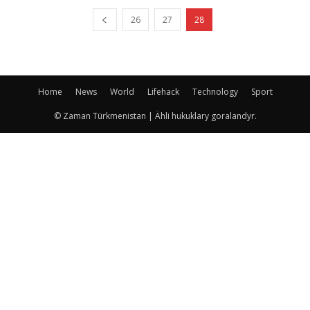
26
27
28
Home
News
World
Lifehack
Technology
Sport
© Zaman Türkmenistan | Ähli hukuklary goralandyr.