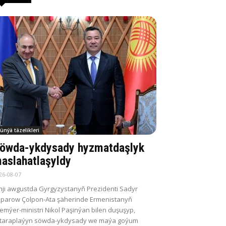
ünýä täzelikleri
öwda-ykdysady hyzmatdaşlyk
aslahatlaşyldy
26-08-07
nji awgustda Gyrgyzystanyň Prezidenti Sadyr
parow Çolpon-Ata şäherinde Ermenistanyň
emýer-ministri Nikol Paşinýan bilen duşuşyp,
itaraplaýyn söwda-ykdysady we maýa goýum