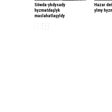
Söwda-ykdysady
Hazar de
hyzmatdaşlyk
ylmy hyz
maslahatlaşyldy