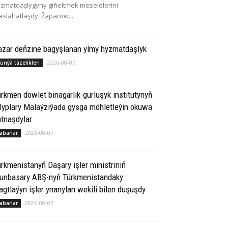
zmatdaşlygyny giňeltmek meselelerini
slahatlaşdy. Žaparow...
azar deňzine bagyşlanan ylmy hyzmatdaşlyk
2026-08-07
ünýä täzelikleri
rkmen döwlet binagärlik-gurluşyk institutynyň
lyplary Malaýziýada gysga möhletleýin okuwa
tnaşdylar
2026-08-07
abarlar
rkmenistanyň Daşary işler ministriniň
runbasary ABŞ-nyň Türkmenistandaky
gtlaýyn işler ynanylan wekili bilen duşuşdy
2026-08-07
abarlar