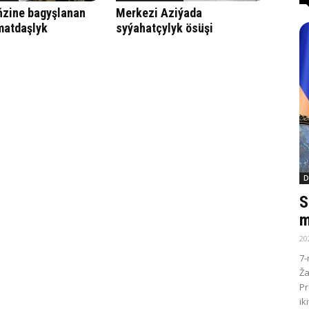
ňzine bagyşlanan
Merkezi Aziýada
matdaşlyk
syýahatçylyk ösüşi
D
S
m
20
7-
Ža
Pr
ik