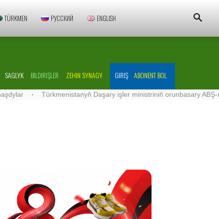
TÜRKMEN
РУССКИЙ
ENGLISH
SAGLYK
BILDIRIŞLER
ZEHIN SYNAGY
GIRIŞ
ABONENT BOL
·
Türkmenistanyň Daşary işler ministriniň orunbasary ABŞ-nyň Türk