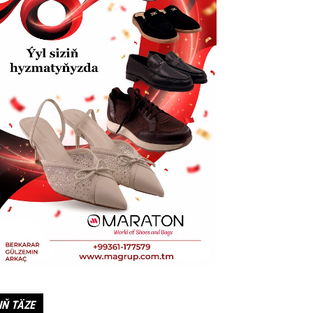
IŇ TÄZE