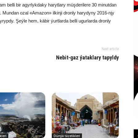
m bel­li bir agyr­lyk­da­ky ha­ryt­la­ry müş­de­ri­le­re 30 mi­nut­dan
r. Mun­dan ozal «Ama­zon» il­kin­ji dron­ly ha­ry­dy­ny 2016-njy
ryp­dy. Şeý­le hem, kä­bir ýurt­lar­da bel­li ugur­lar­da dron­ly
Next article
Ne­bit-gaz ýa­tak­la­ry ta­pyl­dy
kleri
Dünýä täzelikleri