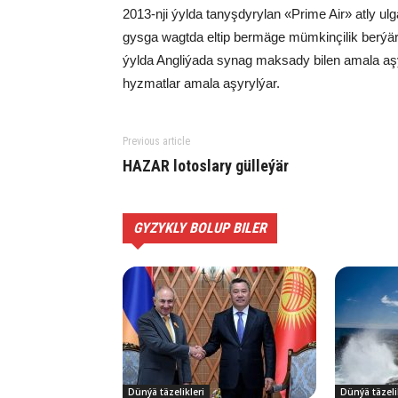
2013-nji ýyl­da ta­nyş­dy­ry­lan «Pri­me Air» at­ly ul­ga
gys­ga wagt­da el­tip ber­mä­ge müm­kin­çi­lik ber­ýä
ýyl­da Ang­li­ýa­da sy­nag mak­sa­dy bi­len ama­la aşy­
hyz­mat­lar ama­la aşy­ryl­ýar.
Previous article
HAZAR lo­tos­la­ry gül­le­ýär
GYZYKLY BOLUP BILER
Dünýä täzelikleri
Dünýä täzeli