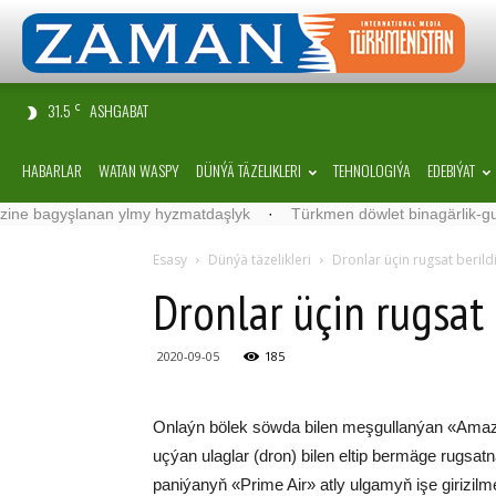
31.5
ASHGABAT
C
HABARLAR
WATAN WASPY
DÜNÝÄ TÄZELIKLERI
TEHNOLOGIÝA
EDEBIÝAT
gyşlanan ylmy hyzmatdaşlyk
·
Türkmen döwlet binagärlik-gurluşyk i
Esasy
Dünýä täzelikleri
Dron­lar üçin rug­sat be­ril­d
Dron­lar üçin rug­sat b
2020-09-05
185
On­laýn bö­lek söw­da bi­len meş­gul­lan­ýan «Ama­zon» 
uç­ýan ulag­lar (dron) bi­len el­tip ber­mä­ge rug­sat
pa­ni­ýa­nyň «Pri­me Air» at­ly ul­ga­myň işe gi­ri­zil­