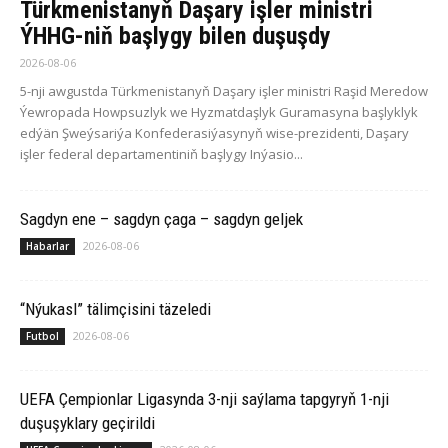
Türkmenistanyň Daşary işler ministri
ÝHHG-niň başlygy bilen duşuşdy
2026-08-06
5-nji awgustda Türkmenistanyň Daşary işler ministri Raşid Meredow
Ýewropada Howpsuzlyk we Hyzmatdaşlyk Guramasyna başlyklyk
edýän Şweýsariýa Konfederasiýasynyň wise-prezidenti, Daşary
işler federal departamentiniň başlygy Inýasio...
Sagdyn ene – sagdyn çaga – sagdyn geljek
2026-08-06
Habarlar
“Nýukasl” tälimçisini täzeledi
2026-08-06
Futbol
UEFA Çempionlar Ligasynda 3-nji saýlama tapgyryň 1-nji
duşuşyklary geçirildi