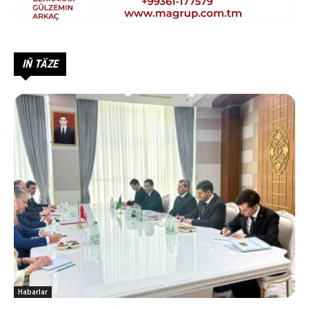
IŇ TÄZE
Habarlar