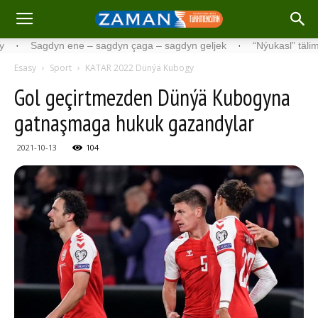
Sagdyn ene – sagdyn çaga – sagdyn geljek
·
“Nýukasl” tälimçisini t
Esasy
Sport
KATAR 2022 Dünýä Kubogy
Gol geçirtmezden Dünýä Kubogyna
gatnaşmaga hukuk gazandylar
2021-10-13
104