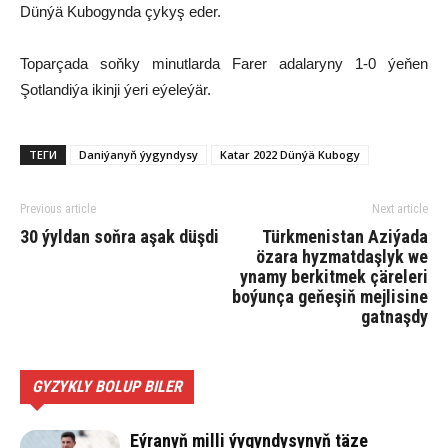
Dünýä Kubogynda çykyş eder.
Toparçada soňky minutlarda Farer adalaryny 1-0 ýeňen
Şotlandiýa ikinji ýeri eýeleýär.
ТЕГИ
Daniýanyň ýygyndysy
Katar 2022 Dünýä Kubogy
Previous article
Next article
30 ýyldan soňra aşak düşdi
Türkmenistan Aziýada
özara hyzmatdaşlyk we
ynamy berkitmek çäreleri
boýunça geňeşiň mejlisine
gatnaşdy
GYZYKLY BOLUP BILER
Eýranyň milli ýygyndysynyň täze