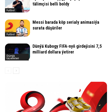
tälimçisi belli boldy
Futbol
Messi barada köp serialy animasiýa
surata düşüriler
Futbol
Dünýä Kubogy FIFA-nyň girdejisini 7,5
milliard dollara ýetirer
Dünýä
täzelikleri