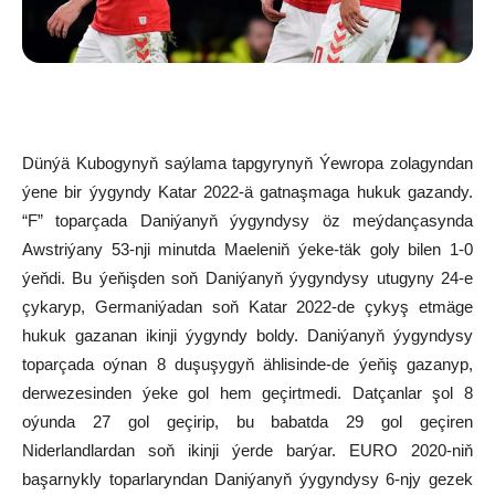
Dünýä Kubogynyň saýlama tapgyrynyň Ýewropa zolagyndan
ýene bir ýygyndy Katar 2022-ä gatnaşmaga hukuk gazandy.
“F” toparçada Daniýanyň ýygyndysy öz meýdançasynda
Awstriýany 53-nji minutda Maeleniň ýeke-täk goly bilen 1-0
ýeňdi. Bu ýeňişden soň Daniýanyň ýygyndysy utugyny 24-e
çykaryp, Germaniýadan soň Katar 2022-de çykyş etmäge
hukuk gazanan ikinji ýygyndy boldy. Daniýanyň ýygyndysy
toparçada oýnan 8 duşuşygyň ählisinde-de ýeňiş gazanyp,
derwezesinden ýeke gol hem geçirtmedi. Datçanlar şol 8
oýunda 27 gol geçirip, bu babatda 29 gol geçiren
Niderlandlardan soň ikinji ýerde barýar. EURO 2020-niň
başarnykly toparlaryndan Daniýanyň ýygyndysy 6-njy gezek