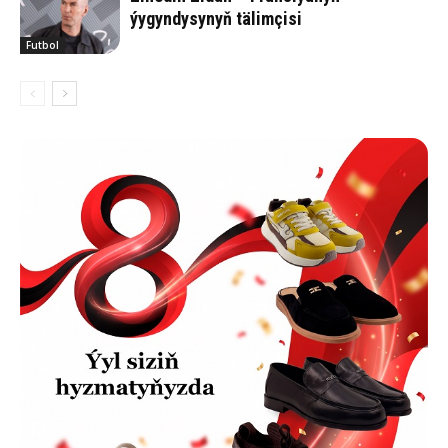
ýygyndysynyň tälimçisi
Futbol