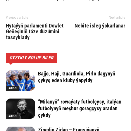
Previous article
Next article
Hytaýyň parlamenti Döwlet
Nebite isleg ýokarlanar
Geňeşiniň täze düzümini
tassyklady
GYZYKLY BOLUP BILER
Bajjo, Haji, Guardiola, Pirlo dagynyň
çykyş eden kluby ýapyldy
Futbol
“Milanyň” rowaýaty futbolçysy, italýan
futbolynyň meşhur goragçysy aradan
çykdy
Futbol
Zinedin Zidan – Fransiýanyň