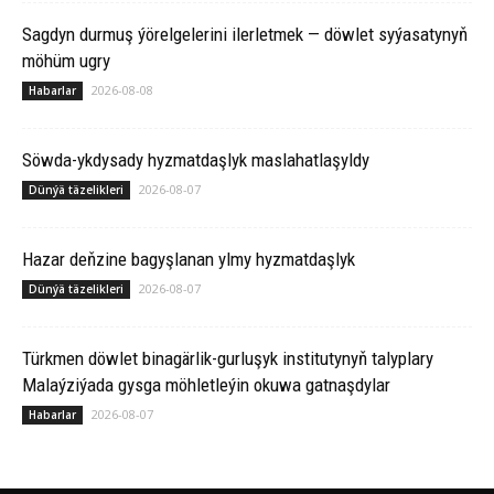
Sagdyn durmuş ýörelgelerini ilerletmek — döwlet syýasatynyň
möhüm ugry
2026-08-08
Habarlar
Söwda-ykdysady hyzmatdaşlyk maslahatlaşyldy
2026-08-07
Dünýä täzelikleri
Hazar deňzine bagyşlanan ylmy hyzmatdaşlyk
2026-08-07
Dünýä täzelikleri
Türkmen döwlet binagärlik-gurluşyk institutynyň talyplary
Malaýziýada gysga möhletleýin okuwa gatnaşdylar
2026-08-07
Habarlar