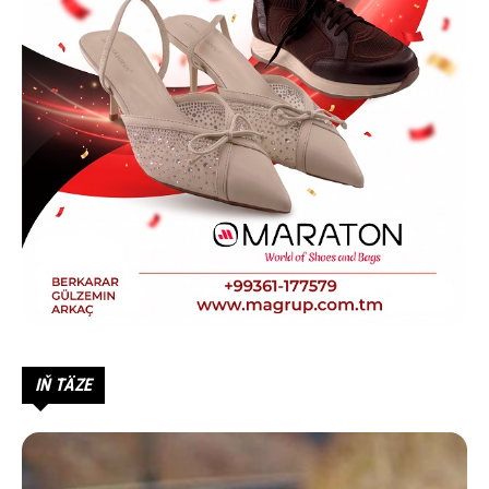
IŇ TÄZE