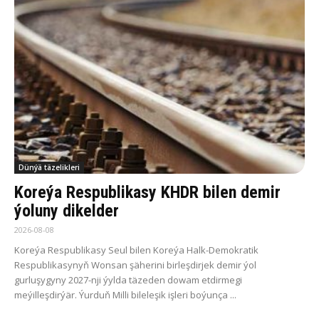
Dünýä täzelikleri
Koreýa Respublikasy KHDR bilen demir
ýoluny dikelder
2026-08-08
Koreýa Respublikasy Seul bilen Koreýa Halk-Demokratik
Respublikasynyň Wonsan şäherini birleşdirjek demir ýol
gurluşygyny 2027-nji ýylda täzeden dowam etdirmegi
meýilleşdirýär. Ýurduň Milli bileleşik işleri boýunça ...