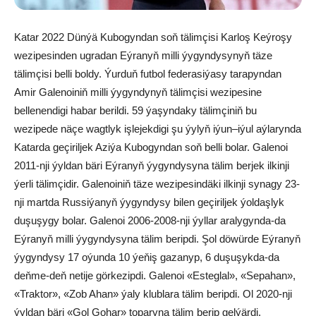
Katar 2022 Dünýä Kubogyndan soň tälimçisi Karloş Keýroşy
wezipesinden ugradan Eýranyň milli ýygyndysynyň täze
tälimçisi belli boldy. Ýurduň futbol federasiýasy tarapyndan
Amir Galenoiniň milli ýygyndynyň tälimçisi wezipesine
bellenendigi habar berildi. 59 ýaşyndaky tälimçiniň bu
wezipede näçe wagtlyk işlejekdigi şu ýylyň iýun–iýul aýlarynda
Katarda geçiriljek Aziýa Kubogyndan soň belli bolar. Galenoi
2011-nji ýyldan bäri Eýranyň ýygyndysyna tälim berjek ilkinji
ýerli tälimçidir. Galenoiniň täze wezipesindäki ilkinji synagy 23-
nji martda Russiýanyň ýygyndysy bilen geçiriljek ýoldaşlyk
duşuşygy bolar. Galenoi 2006-2008-nji ýyllar aralygynda-da
Eýranyň milli ýygyndysyna tälim beripdi. Şol döwürde Eýranyň
ýygyndysy 17 oýunda 10 ýeňiş gazanyp, 6 duşuşykda-da
deňme-deň netije görkezipdi. Galenoi «Esteglal», «Sepahan»,
«Traktor», «Zob Ahan» ýaly klublara tälim beripdi. Ol 2020-nji
ýyldan bäri «Gol Gohar» toparyna tälim berip gelýärdi.