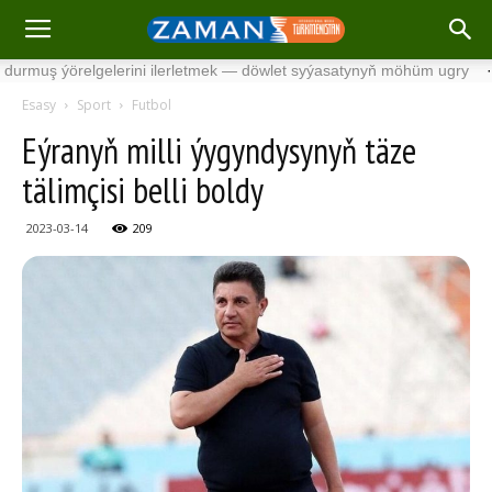
 ýörelgelerini ilerletmek — döwlet syýasatynyň möhüm ugry
·
Söwd
Esasy
Sport
Futbol
Eýranyň milli ýygyndysynyň täze
tälimçisi belli boldy
2023-03-14
209